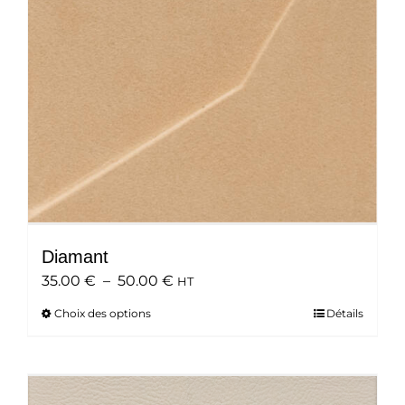
choisies
sur
la
page
du
produit
Diamant
Plage
35.00
€
–
50.00
€
HT
de
Choix des options
Ce
Détails
prix :
produit
35.00 €
a
à
plusieurs
50.00 €
variations.