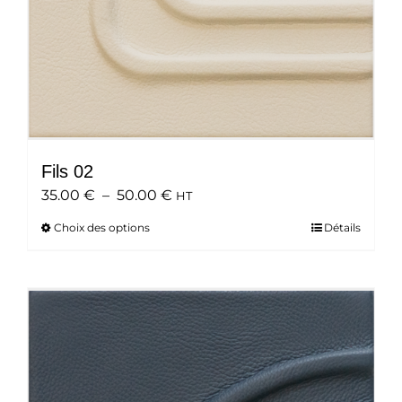
du
produit
Fils 02
Plage
35.00
€
–
50.00
€
HT
de
Choix des options
Ce
Détails
prix :
produit
35.00 €
a
à
plusieurs
50.00 €
variations.
Les
options
peuvent
être