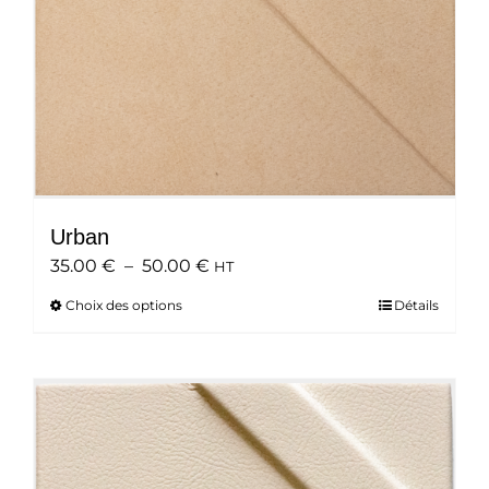
page
du
produit
Urban
Plage
35.00
€
–
50.00
€
HT
de
Choix des options
Ce
Détails
prix :
produit
35.00 €
a
à
plusieurs
50.00 €
variations.
Les
options