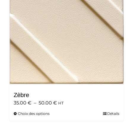
peuvent
être
choisies
sur
la
page
du
produit
Zèbre
Plage
35.00
€
–
50.00
€
HT
de
Choix des options
Ce
Détails
prix :
produit
35.00 €
a
à