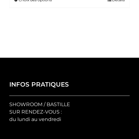
Ce
prix :
produit
35.00 €
a
à
plusieurs
50.00 €
variations.
Les
options
peuvent
être
choisies
sur
la
INFOS PRATIQUES
page
du
SHOWROOM / BASTILLE
produit
SUR RENDEZ-VOUS :
du lundi au vendredi