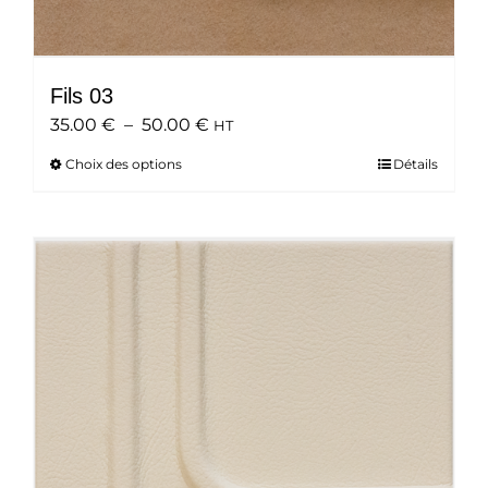
Fils 03
Plage
35.00
€
–
50.00
€
HT
de
Choix des options
Ce
Détails
prix :
produit
35.00 €
a
à
plusieurs
50.00 €
variations.
Les
options
peuvent
être
choisies
sur
la
page