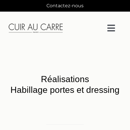
Passer
Contactez-nous
au
contenu
Togg
Navi
La Maison
Matières
Réalisations
Collections
Habillage portes et dressing
Collaborations
Designers