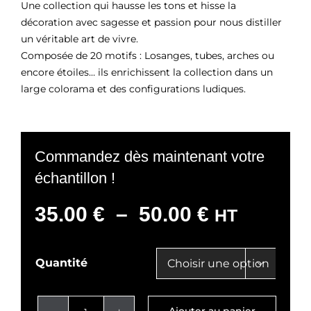
Une collection qui hausse les tons et hisse la
décoration avec sagesse et passion pour nous distiller
un véritable art de vivre.
Composée de 20 motifs : Losanges, tubes, arches ou
encore étoiles… ils enrichissent la collection dans un
large colorama et des configurations ludiques.
Commandez dès maintenant votre
échantillon !
Plage
35.00
€
–
50.00
€
HT
de
prix :
Quantité

35.00 €
à