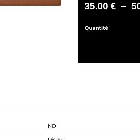
35.00
€
–
5
Quantité
ND
Disque