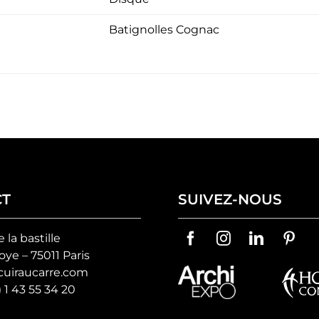
Batignolles Cognac
CT
SUIVEZ-NOUS
e la bastille
ye – 75011 Paris
uiraucarre.com
) 1 43 55 34 20