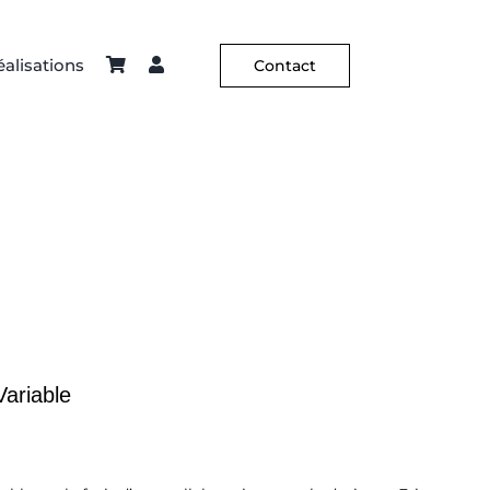
alisations
Contact
ier – Sellerie
Constance Guisset
Hôtellerie
C² X Aurélia Paoli
Variable