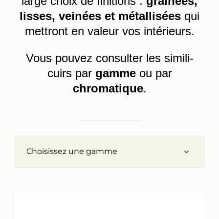
large choix de finitions :
grainées,
lisses, veinées et métallisées
qui
Réalisations
mettront en valeur vos intérieurs.
Panier
Vous pouvez consulter les simili-
cuirs par
gamme
ou par
Mon compte
chromatique
.
Choisissez une gamme