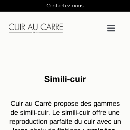
Passer
Contactez-nous
au
contenu
Togg
Navi
La Maison
Matières
Simili-cuir
Collections
Cuir au Carré propose des gammes
Collaborations
de simili-cuir. Le simili-cuir offre une
reproduction parfaite du cuir avec un
Designers