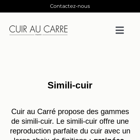
Passer
Contactez-nous
au
contenu
Togg
Navi
La Maison
Matières
Simili-cuir
Collections
Cuir au Carré propose des gammes
Collaborations
de simili-cuir. Le simili-cuir offre une
reproduction parfaite du cuir avec un
Designers