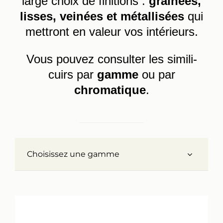
large choix de finitions :
grainées,
lisses, veinées et métallisées
qui
Réalisations
mettront en valeur vos intérieurs.
Panier
Vous pouvez consulter les simili-
cuirs par
gamme
ou par
Mon compte
chromatique
.
Choisissez une gamme