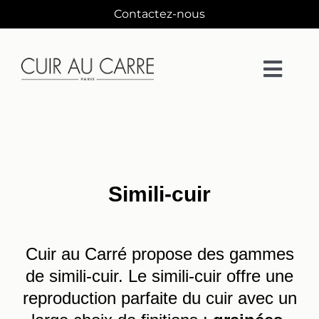
Passer
Contactez-nous
au
contenu
Togg
Navi
La Maison
Matières
Simili-cuir
Collections
Cuir au Carré propose des gammes
Collaborations
de simili-cuir. Le simili-cuir offre une
reproduction parfaite du cuir avec un
Designers