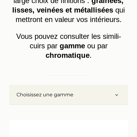
large choix de finitions :
grainées,
lisses, veinées et métallisées
qui
Réalisations
mettront en valeur vos intérieurs.
Panier
Vous pouvez consulter les simili-
cuirs par
gamme
ou par
Mon compte
chromatique
.
Choisissez une gamme