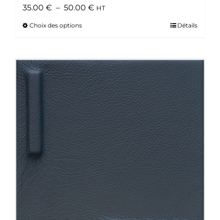
Plage
35.00
€
–
50.00
€
HT
de
Choix des options
Ce
Détails
prix :
produit
35.00 €
a
à
plusieurs
50.00 €
variations.
Les
options
peuvent
être
choisies
sur
la
page
du
produit