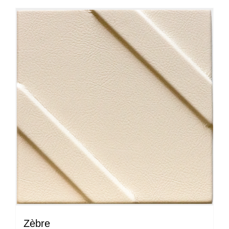
à
plusieurs
50.00 €
variations.
Les
options
peuvent
être
choisies
sur
la
page
du
produit
Zèbre