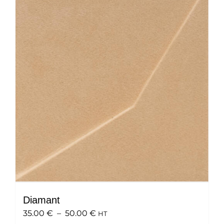
variations.
Les
options
peuvent
être
choisies
sur
la
page
du
produit
Diamant
Plage
35.00
€
–
50.00
€
HT