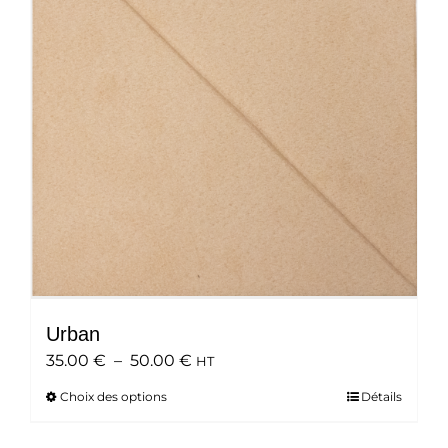
peuvent
être
choisies
sur
la
page
du
produit
Urban
Plage
35.00
€
–
50.00
€
HT
de
Choix des options
Ce
Détails
prix :
produit
35.00 €
a