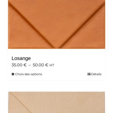
Losange
Plage
35.00
€
–
50.00
€
HT
de
Choix des options
Ce
Détails
prix :
produit
35.00 €
a
à
plusieurs
50.00 €
variations.
Les
options