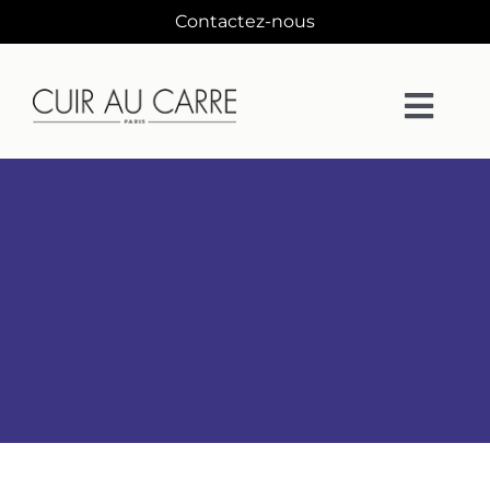
Passer
Contactez-nous
au
contenu
Togg
Navi
La Maison
Matières
Collections
Collaborations
Designers