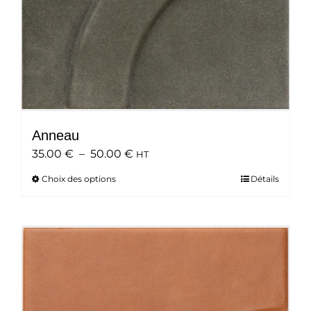
du
produit
Anneau
Plage
35.00
€
–
50.00
€
HT
de
Choix des options
Ce
Détails
prix :
produit
35.00 €
a
à
plusieurs
50.00 €
variations.
Les
options
peuvent