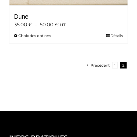
Dune
Plage
35.00
€
–
50.00
€
HT
de
Choix des options
Ce
Détails
prix :
produit
35.00 €
a
à
plusieurs
50.00 €
variations.
Précédent
1
2
Les
options
peuvent
être
choisies
sur
la
page
du