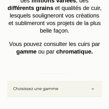
des
finitions variées
, des
différents grains
et qualités de cuir,
Réalisations
lesquels souligneront vos créations
et sublimeront vos projets de la plus
Panier
belle façon.
Mon compte
Vous pouvez consulter les cuirs par
gamme
ou par
chromatique.
Choisissez une gamme