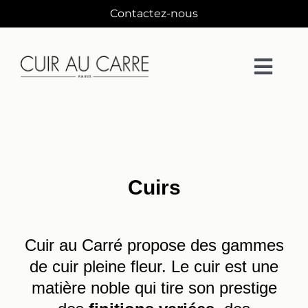
Passer
Contactez-nous
au
contenu
Togg
Navi
La Maison
Matières
Cuirs
Collections
Cuir au Carré propose des gammes
Collaborations
de cuir pleine fleur. Le cuir est une
matière noble qui tire son prestige
Designers