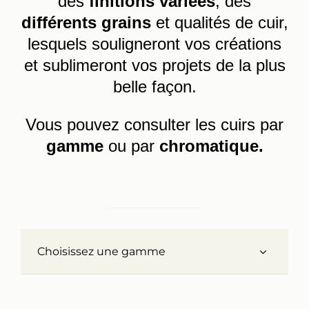
des
finitions variées
, des
différents grains
et qualités de cuir,
Réalisations
lesquels souligneront vos créations
et sublimeront vos projets de la plus
Panier
belle façon.
Mon compte
Vous pouvez consulter les cuirs par
gamme
ou par
chromatique.
Choisissez une gamme