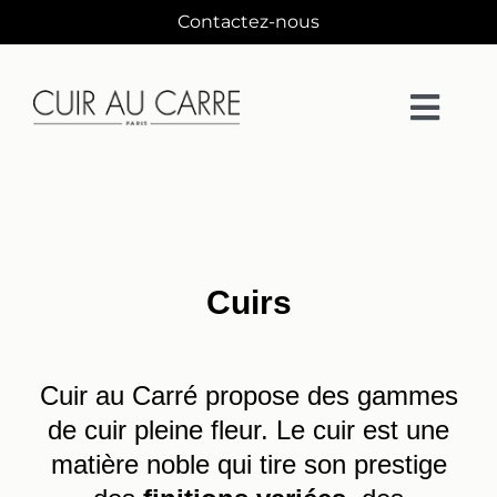
Passer
Contactez-nous
au
contenu
Togg
Navi
La Maison
Matières
Cuirs
Collections
Cuir au Carré propose des gammes
Collaborations
de cuir pleine fleur. Le cuir est une
matière noble qui tire son prestige
Designers