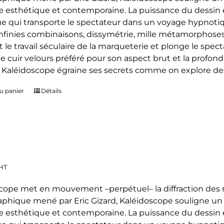
 esthétique et contemporaine. La puissance du dessin e
e qui transporte le spectateur dans un voyage hypnoti
 infinies combinaisons, dissymétrie, mille métamorphoses
t le travail séculaire de la marqueterie et plonge le spe
le cuir velours préféré pour son aspect brut et la profon
. Kaléidoscope égraine ses secrets comme on explore des
u panier
Détails
HT
cope met en mouvement –perpétuel– la diffraction des mo
phique mené par Eric Gizard, Kaléidoscope souligne u
 esthétique et contemporaine. La puissance du dessin e