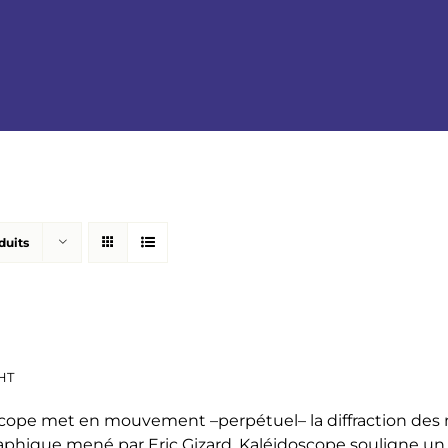
duits
HT
cope met en mouvement –perpétuel– la diffraction des mo
phique mené par Eric Gizard, Kaléidoscope souligne u