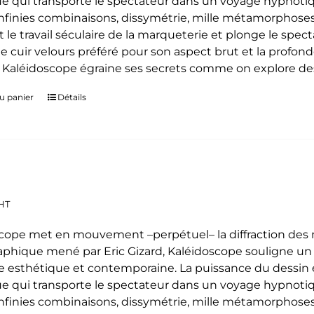
e qui transporte le spectateur dans un voyage hypnoti
 infinies combinaisons, dissymétrie, mille métamorphoses
t le travail séculaire de la marqueterie et plonge le spe
le cuir velours préféré pour son aspect brut et la profon
. Kaléidoscope égraine ses secrets comme on explore des
u panier
Détails
HT
cope met en mouvement –perpétuel– la diffraction des mo
phique mené par Eric Gizard, Kaléidoscope souligne u
 esthétique et contemporaine. La puissance du dessin e
e qui transporte le spectateur dans un voyage hypnoti
 infinies combinaisons, dissymétrie, mille métamorphoses