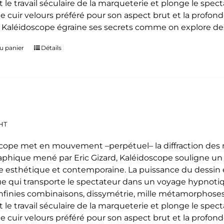
t le travail séculaire de la marqueterie et plonge le spe
le cuir velours préféré pour son aspect brut et la profon
. Kaléidoscope égraine ses secrets comme on explore des
u panier
Détails
HT
cope met en mouvement –perpétuel– la diffraction des mo
phique mené par Eric Gizard, Kaléidoscope souligne u
 esthétique et contemporaine. La puissance du dessin e
e qui transporte le spectateur dans un voyage hypnoti
 infinies combinaisons, dissymétrie, mille métamorphoses
t le travail séculaire de la marqueterie et plonge le spe
le cuir velours préféré pour son aspect brut et la profon