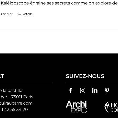
. Kaléidoscope égraine ses secrets comme on explore des
u panier
Détails
CT
SUIVEZ-NOUS
e la bastille
ye – 75011 Paris
uiraucarre.com
) 1 43 55 34 20