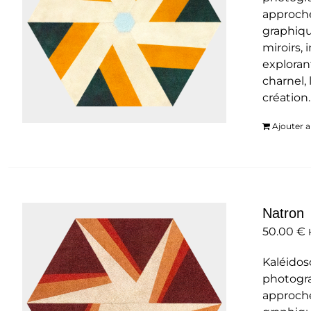
approche
graphiqu
miroirs,
exploran
charnel, 
création
Ajouter a
Natron
50.00
€
Kaléidos
photogra
approche