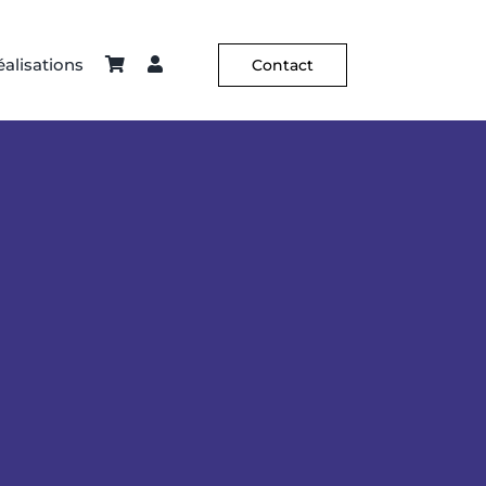
alisations
Contact
ier – Sellerie
Constance Guisset
Hôtellerie
C² X Aurélia Paoli