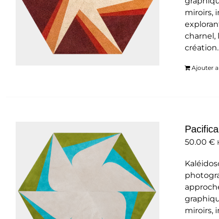
graphiqu
miroirs,
exploran
charnel, 
création
Ajouter a
Pacifica
50.00
€
Kaléidos
photogra
approche
graphiqu
miroirs,