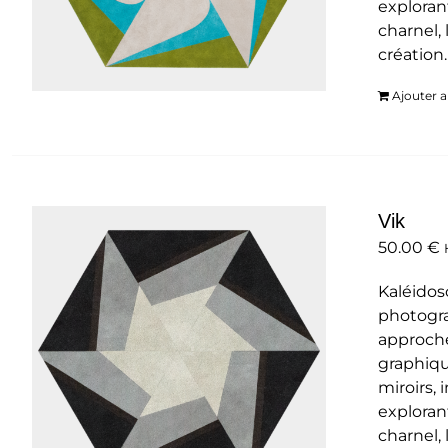
exploran
charnel, 
création
Ajouter a
Vik
50.00
€
Kaléidos
photogra
approche
graphiqu
miroirs,
exploran
charnel, 