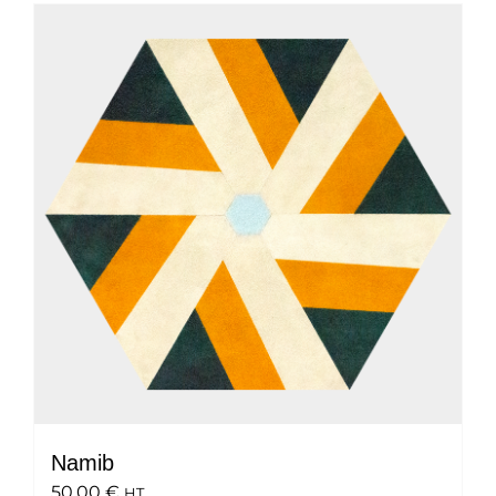
Namib
50.00
€
HT