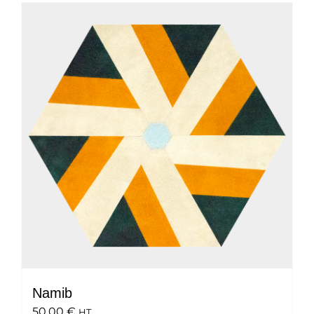
Namib
50.00
€
HT