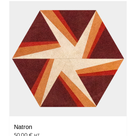
Natron
50.00
€
HT