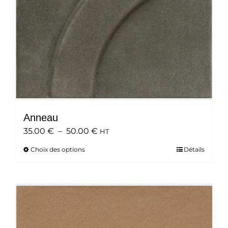
Anneau
Plage
35.00
€
–
50.00
€
HT
de
Choix des options
Ce
Détails
prix :
produit
35.00 €
a
à
plusieurs
50.00 €
variations.
Les
options