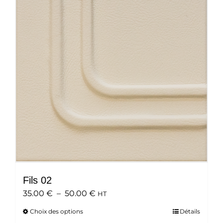
options
peuvent
être
choisies
sur
la
page
du
produit
Fils 02
Plage
35.00
€
–
50.00
€
HT
de
Choix des options
Ce
Détails
prix :