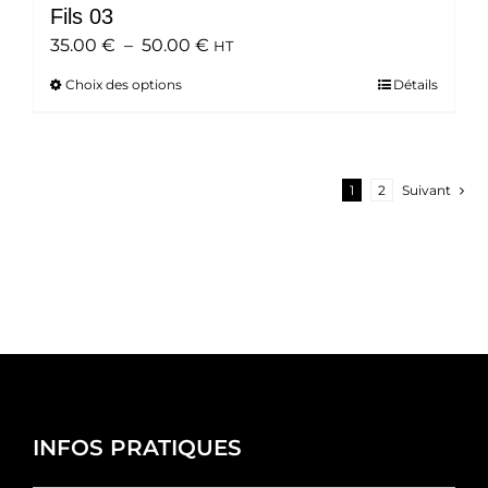
Fils 03
Plage
35.00
€
–
50.00
€
HT
de
Choix des options
Ce
Détails
prix :
produit
35.00 €
a
à
plusieurs
50.00 €
variations.
1
2
Suivant
Les
options
peuvent
être
choisies
sur
la
page
du
INFOS PRATIQUES
produit