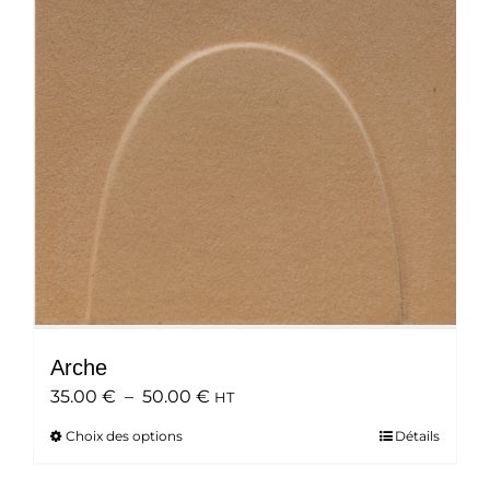
peuvent
être
choisies
sur
la
page
du
produit
Arche
Plage
35.00
€
–
50.00
€
HT
de
Choix des options
Ce
Détails
prix :
produit
35.00 €