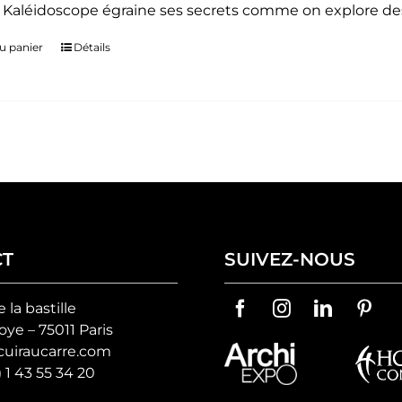
. Kaléidoscope égraine ses secrets comme on explore des
u panier
Détails
CT
SUIVEZ-NOUS
e la bastille
ye – 75011 Paris
uiraucarre.com
) 1 43 55 34 20