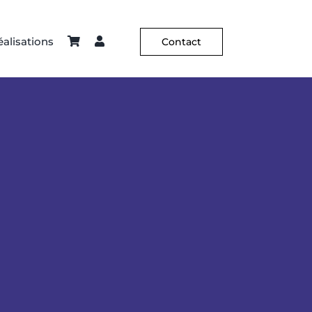
alisations
Contact
ier – Sellerie
Constance Guisset
Hôtellerie
C² X Aurélia Paoli