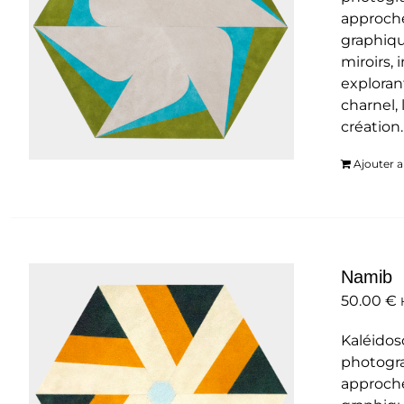
approche
graphiqu
miroirs,
exploran
charnel, 
création
Ajouter a
Namib
50.00
€
Kaléidos
photogra
approche