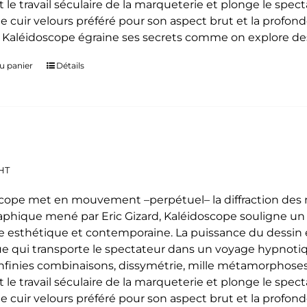
t le travail séculaire de la marqueterie et plonge le spe
le cuir velours préféré pour son aspect brut et la profon
. Kaléidoscope égraine ses secrets comme on explore des
u panier
Détails
HT
cope met en mouvement –perpétuel– la diffraction des mo
phique mené par Eric Gizard, Kaléidoscope souligne u
 esthétique et contemporaine. La puissance du dessin e
e qui transporte le spectateur dans un voyage hypnoti
 infinies combinaisons, dissymétrie, mille métamorphoses
t le travail séculaire de la marqueterie et plonge le spe
le cuir velours préféré pour son aspect brut et la profon