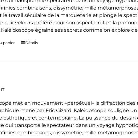
e qui transporte le spectateur dans un voyage hypnoti
 infinies combinaisons, dissymétrie, mille métamorphoses
t le travail séculaire de la marqueterie et plonge le spe
le cuir velours préféré pour son aspect brut et la profon
. Kaléidoscope égraine ses secrets comme on explore des
u panier
Détails
HT
cope met en mouvement –perpétuel– la diffraction des mo
phique mené par Eric Gizard, Kaléidoscope souligne u
 esthétique et contemporaine. La puissance du dessin e
e qui transporte le spectateur dans un voyage hypnoti
 infinies combinaisons, dissymétrie, mille métamorphoses