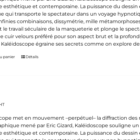
 esthétique et contemporaine. La puissance du dessin e
e qui transporte le spectateur dans un voyage hypnoti
 infinies combinaisons, dissymétrie, mille métamorphoses
t le travail séculaire de la marqueterie et plonge le spe
le cuir velours préféré pour son aspect brut et la profon
. Kaléidoscope égraine ses secrets comme on explore des
u panier
Détails
HT
cope met en mouvement –perpétuel– la diffraction des mo
phique mené par Eric Gizard, Kaléidoscope souligne u
 esthétique et contemporaine. La puissance du dessin e