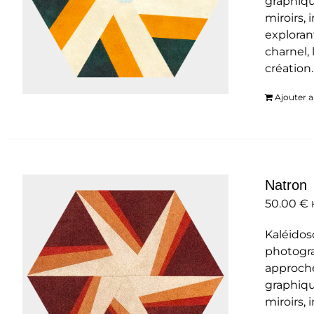
graphiqu
miroirs,
exploran
charnel, 
création
Ajouter a
Natron
50.00
€
Kaléidos
photogra
approche
graphiqu
miroirs,