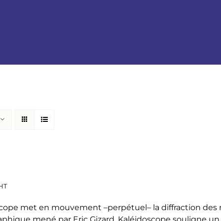
HT
cope met en mouvement –perpétuel– la diffraction des mo
phique mené par Eric Gizard, Kaléidoscope souligne u