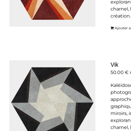
exploran
charnel, 
création
Ajouter a
Vik
50.00
€
Kaléidos
photogra
approche
graphiqu
miroirs,
exploran
charnel, 