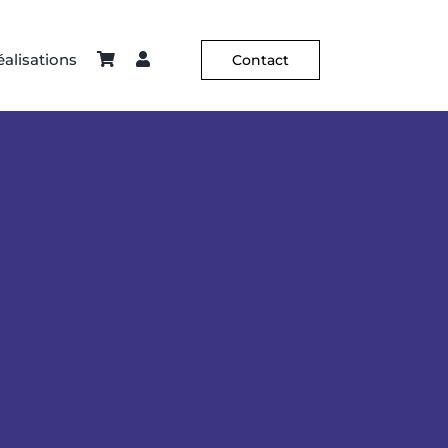
alisations
Contact
ier – Sellerie
Constance Guisset
Hôtellerie
C² X Aurélia Paoli