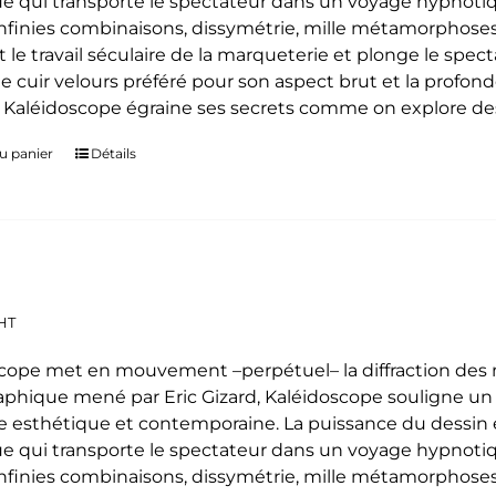
e qui transporte le spectateur dans un voyage hypnoti
 infinies combinaisons, dissymétrie, mille métamorphoses
t le travail séculaire de la marqueterie et plonge le spe
le cuir velours préféré pour son aspect brut et la profon
. Kaléidoscope égraine ses secrets comme on explore des
u panier
Détails
HT
cope met en mouvement –perpétuel– la diffraction des mo
phique mené par Eric Gizard, Kaléidoscope souligne u
 esthétique et contemporaine. La puissance du dessin e
e qui transporte le spectateur dans un voyage hypnoti
 infinies combinaisons, dissymétrie, mille métamorphoses