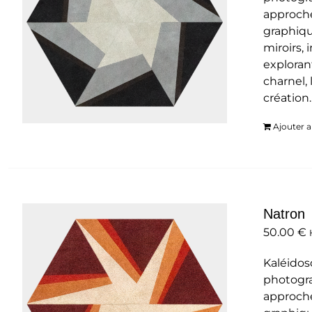
approche
graphiqu
miroirs,
exploran
charnel, 
création
Ajouter a
Natron
50.00
€
Kaléidos
photogra
approche