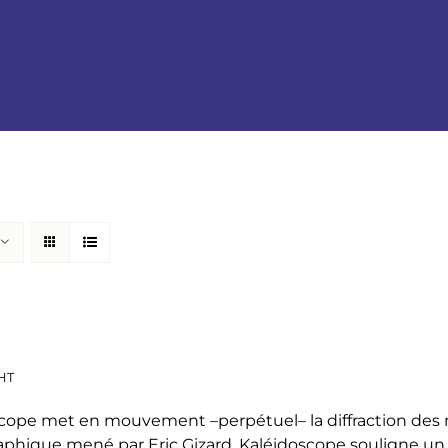
HT
cope met en mouvement –perpétuel– la diffraction des mo
phique mené par Eric Gizard, Kaléidoscope souligne u