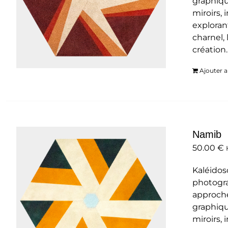
graphiqu
miroirs,
exploran
charnel, 
création
Ajouter a
Namib
50.00
€
Kaléidos
photogra
approche
graphiqu
miroirs,