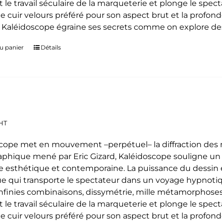
t le travail séculaire de la marqueterie et plonge le spe
le cuir velours préféré pour son aspect brut et la profon
. Kaléidoscope égraine ses secrets comme on explore des
u panier
Détails
HT
cope met en mouvement –perpétuel– la diffraction des mo
phique mené par Eric Gizard, Kaléidoscope souligne u
 esthétique et contemporaine. La puissance du dessin e
e qui transporte le spectateur dans un voyage hypnoti
 infinies combinaisons, dissymétrie, mille métamorphoses
t le travail séculaire de la marqueterie et plonge le spe
le cuir velours préféré pour son aspect brut et la profon