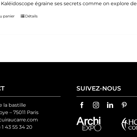
. Kaléidoscope égraine ses secrets comme on explore des
u panier
Détails
CT
SUIVEZ-NOUS
e la bastille
ye – 75011 Paris
uiraucarre.com
) 1 43 55 34 20