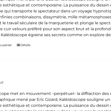
 esthétique et contemporaine. La puissance du dessin e
e qui transporte le spectateur dans un voyage hypnoti
 infinies combinaisons, dissymétrie, mille métamorphoses
t le travail séculaire de la marqueterie et plonge le spe
le cuir velours préféré pour son aspect brut et la profon
. Kaléidoscope égraine ses secrets comme on explore des
u panier
Détails
HT
cope met en mouvement –perpétuel– la diffraction des mo
phique mené par Eric Gizard, Kaléidoscope souligne u
 esthétique et contemporaine. La puissance du dessin e