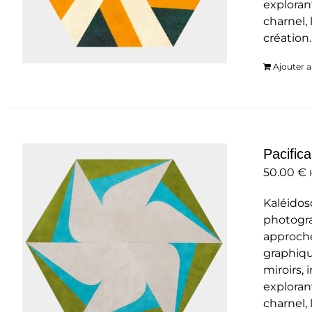
exploran
charnel, 
création
Ajouter a
Pacifica
50.00
€
Kaléidos
photogra
approche
graphiqu
miroirs,
exploran
charnel, 