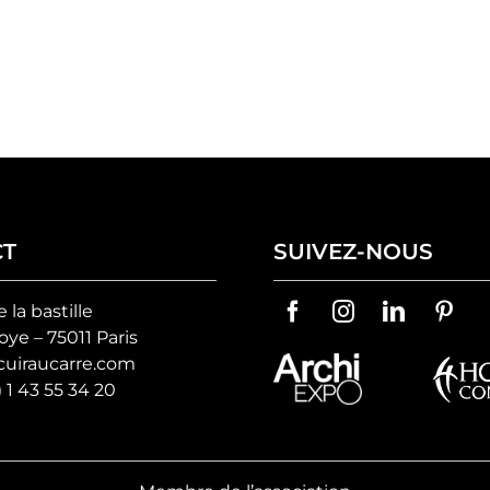
CT
SUIVEZ-NOUS
e la bastille
ye – 75011 Paris
uiraucarre.com
) 1 43 55 34 20