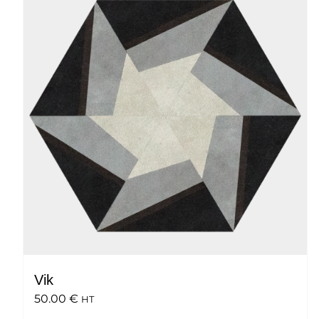
Vik
50.00
€
HT