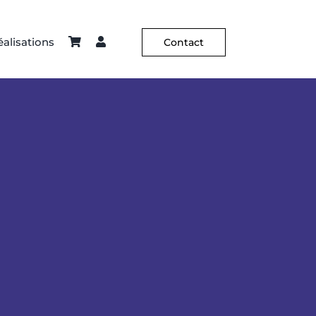
alisations
Contact
ier – Sellerie
Constance Guisset
Hôtellerie
C² X Aurélia Paoli