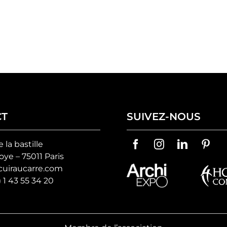
CT
SUIVEZ-NOUS
e la bastille
ye – 75011 Paris
uiraucarre.com
) 1 43 55 34 20