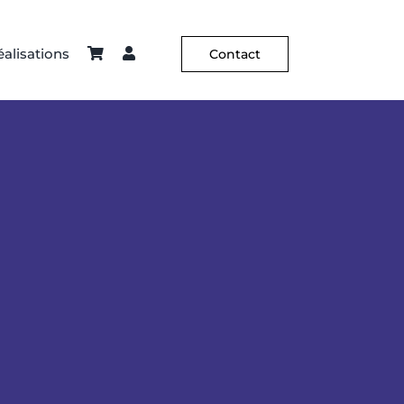
alisations
Contact
ier – Sellerie
Constance Guisset
Hôtellerie
C² X Aurélia Paoli