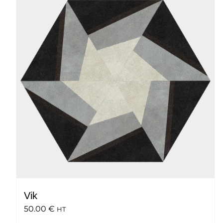
Vik
50.00
€
HT