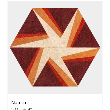
Natron
50.00
€
HT