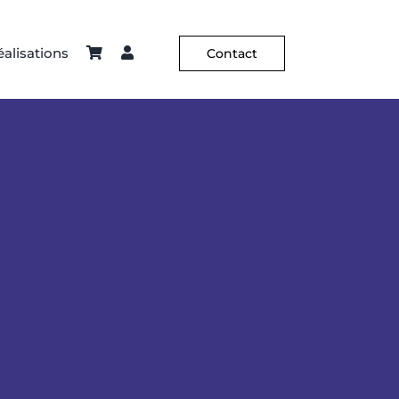
alisations
Contact
ier – Sellerie
Constance Guisset
Hôtellerie
C² X Aurélia Paoli