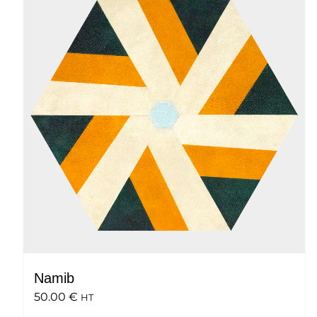
Namib
50.00
€
HT