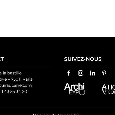
CT
SUIVEZ-NOUS
e la bastille
ye – 75011 Paris
uiraucarre.com
) 1 43 55 34 20