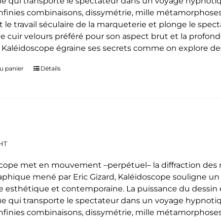
e qui transporte le spectateur dans un voyage hypnoti
 infinies combinaisons, dissymétrie, mille métamorphoses
t le travail séculaire de la marqueterie et plonge le spe
le cuir velours préféré pour son aspect brut et la profon
. Kaléidoscope égraine ses secrets comme on explore des
u panier
Détails
HT
cope met en mouvement –perpétuel– la diffraction des mo
phique mené par Eric Gizard, Kaléidoscope souligne u
 esthétique et contemporaine. La puissance du dessin e
e qui transporte le spectateur dans un voyage hypnoti
 infinies combinaisons, dissymétrie, mille métamorphoses