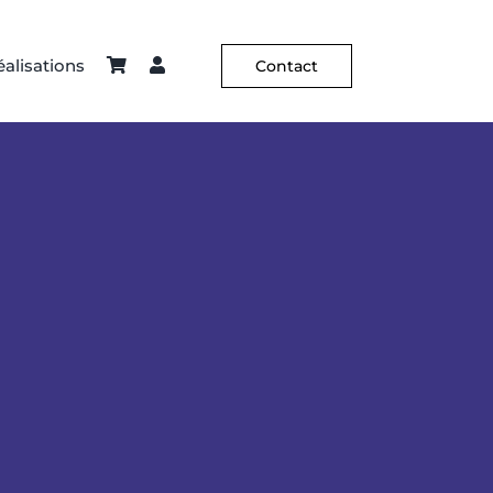
alisations
Contact
ier – Sellerie
Constance Guisset
Hôtellerie
C² X Aurélia Paoli