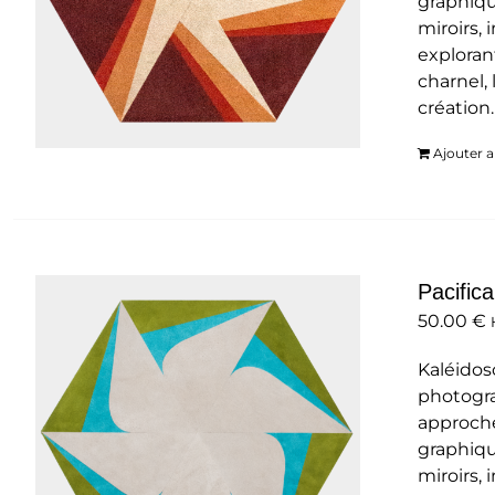
graphiqu
miroirs,
exploran
charnel, 
création
Ajouter a
Pacifica
50.00
€
Kaléidos
photogra
approche
graphiqu
miroirs,