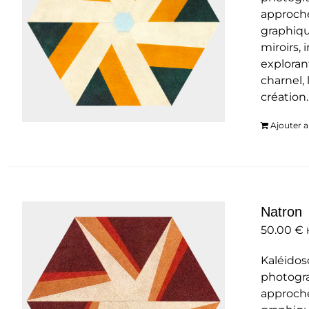
approche
graphiqu
miroirs,
exploran
charnel, 
création
Ajouter a
Natron
50.00
€
Kaléidos
photogra
approche