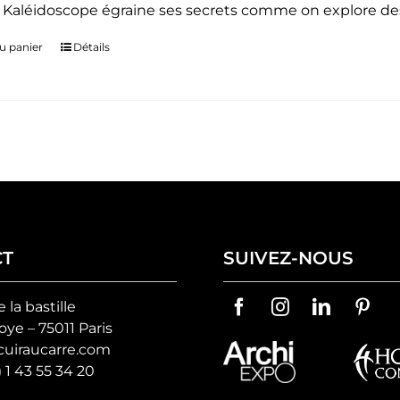
. Kaléidoscope égraine ses secrets comme on explore des
u panier
Détails
CT
SUIVEZ-NOUS
e la bastille
ye – 75011 Paris
uiraucarre.com
) 1 43 55 34 20