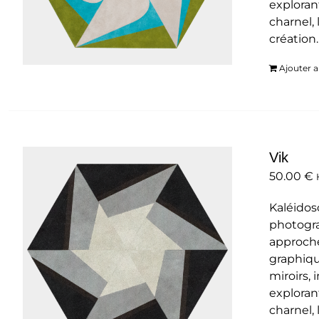
exploran
charnel, 
création
Ajouter a
Vik
50.00
€
Kaléidos
photogra
approche
graphiqu
miroirs,
exploran
charnel, 