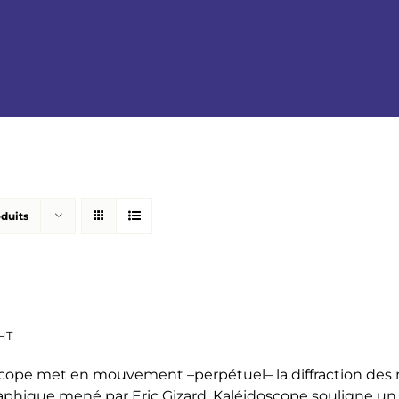
oduits
HT
cope met en mouvement –perpétuel– la diffraction des mo
phique mené par Eric Gizard, Kaléidoscope souligne u