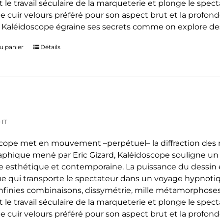
t le travail séculaire de la marqueterie et plonge le spe
le cuir velours préféré pour son aspect brut et la profon
. Kaléidoscope égraine ses secrets comme on explore des
u panier
Détails
HT
cope met en mouvement –perpétuel– la diffraction des mo
phique mené par Eric Gizard, Kaléidoscope souligne u
 esthétique et contemporaine. La puissance du dessin e
e qui transporte le spectateur dans un voyage hypnoti
 infinies combinaisons, dissymétrie, mille métamorphoses
t le travail séculaire de la marqueterie et plonge le spe
le cuir velours préféré pour son aspect brut et la profon