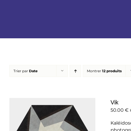
Trier par
Date
Montrer
12 produits
Vik
50.00
€
Kaléidos
photogra