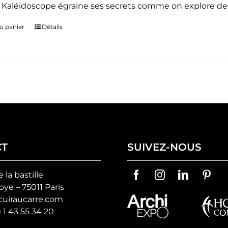
. Kaléidoscope égraine ses secrets comme on explore des
u panier
Détails
CT
SUIVEZ-NOUS
e la bastille
ye – 75011 Paris
uiraucarre.com
) 1 43 55 34 20