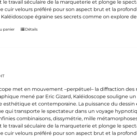
t le travail séculaire de la marqueterie et plonge le spe
le cuir velours préféré pour son aspect brut et la profon
. Kaléidoscope égraine ses secrets comme on explore des
u panier
Détails
HT
cope met en mouvement –perpétuel– la diffraction des mo
phique mené par Eric Gizard, Kaléidoscope souligne u
 esthétique et contemporaine. La puissance du dessin e
e qui transporte le spectateur dans un voyage hypnoti
 infinies combinaisons, dissymétrie, mille métamorphoses
t le travail séculaire de la marqueterie et plonge le spe
le cuir velours préféré pour son aspect brut et la profon