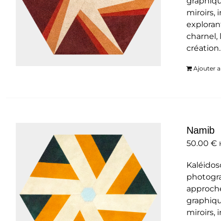
graphiqu
miroirs,
exploran
charnel, 
création
Ajouter a
Namib
50.00
€
Kaléidos
photogra
approche
graphiqu
miroirs,