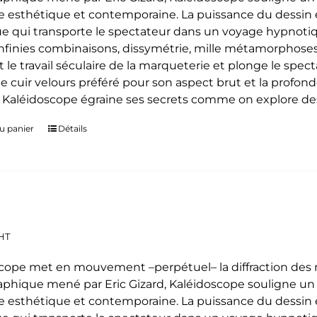
 esthétique et contemporaine. La puissance du dessin e
e qui transporte le spectateur dans un voyage hypnoti
 infinies combinaisons, dissymétrie, mille métamorphoses
t le travail séculaire de la marqueterie et plonge le spe
le cuir velours préféré pour son aspect brut et la profon
. Kaléidoscope égraine ses secrets comme on explore des
u panier
Détails
HT
cope met en mouvement –perpétuel– la diffraction des mo
phique mené par Eric Gizard, Kaléidoscope souligne u
 esthétique et contemporaine. La puissance du dessin e