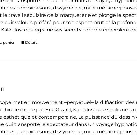
e qui transporte le spectateur dans un voyage hypnoti
 infinies combinaisons, dissymétrie, mille métamorphoses
t le travail séculaire de la marqueterie et plonge le spe
le cuir velours préféré pour son aspect brut et la profon
. Kaléidoscope égraine ses secrets comme on explore des
u panier
Détails
HT
cope met en mouvement –perpétuel– la diffraction des mo
phique mené par Eric Gizard, Kaléidoscope souligne u
 esthétique et contemporaine. La puissance du dessin e
e qui transporte le spectateur dans un voyage hypnoti
 infinies combinaisons, dissymétrie, mille métamorphoses