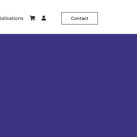
alisations
Contact
ier – Sellerie
Constance Guisset
Hôtellerie
C² X Aurélia Paoli