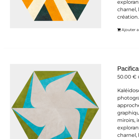
exploran
charnel, 
création
Ajouter a
Pacifica
50.00
€
Kaléidos
photogra
approche
graphiqu
miroirs,
exploran
charnel, 