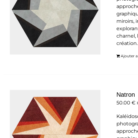
approche
graphiqu
miroirs,
exploran
charnel, 
création
Ajouter a
Natron
50.00
€
Kaléidos
photogra
approche