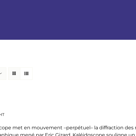
HT
cope met en mouvement –perpétuel– la diffraction des mo
phique mené par Eric Gizard, Kaléidoscope souligne u