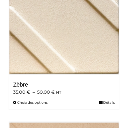
être
choisies
sur
la
page
du
produit
Zèbre
Plage
35.00
€
–
50.00
€
HT
de
Choix des options
Ce
Détails
prix :
produit
35.00 €
a
à
plusieurs
50.00 €