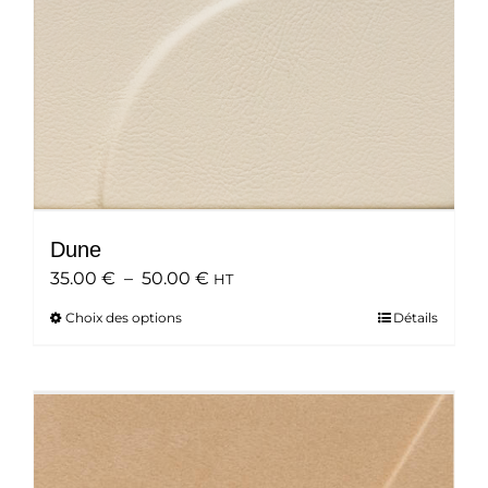
Dune
Plage
35.00
€
–
50.00
€
HT
de
Choix des options
Ce
Détails
prix :
produit
35.00 €
a
à
plusieurs
50.00 €
variations.
Les
options