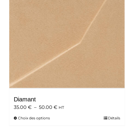
peuvent
être
choisies
sur
la
page
du
produit
Diamant
Plage
35.00
€
–
50.00
€
HT
de
Choix des options
Ce
Détails
prix :
produit
35.00 €
a