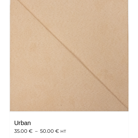
variations.
Les
options
peuvent
être
choisies
sur
la
page
du
produit
Urban
Plage
35.00
€
–
50.00
€
HT