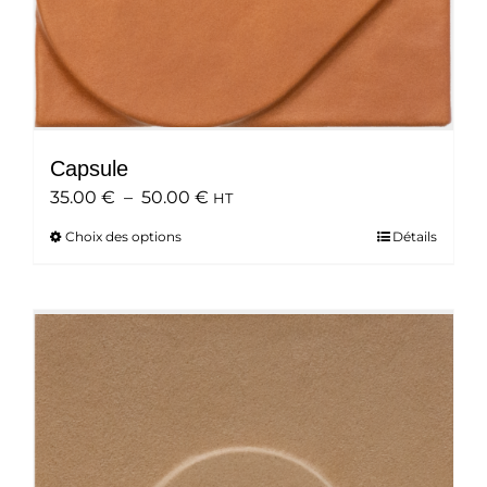
produit
Capsule
Plage
35.00
€
–
50.00
€
HT
de
Choix des options
Ce
Détails
prix :
produit
35.00 €
a
à
plusieurs
50.00 €
variations.
Les
options
peuvent
être
choisies