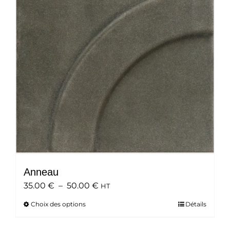
peuvent
être
choisies
sur
la
page
du
produit
Anneau
Plage
35.00
€
–
50.00
€
HT
de
Choix des options
Ce
Détails
prix :
produit
35.00 €
a