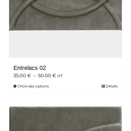
Entrelacs 02
Plage
35.00
€
–
50.00
€
HT
de
Choix des options
Ce
Détails
prix :
produit
35.00 €
a
à
plusieurs
50.00 €
variations.
Les
options