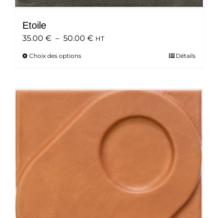
Etoile
Plage
35.00
€
–
50.00
€
HT
de
Choix des options
Ce
Détails
prix :
produit
35.00 €
a
à
plusieurs
50.00 €
variations.
Les
options
peuvent
être
choisies
sur
la
page
du