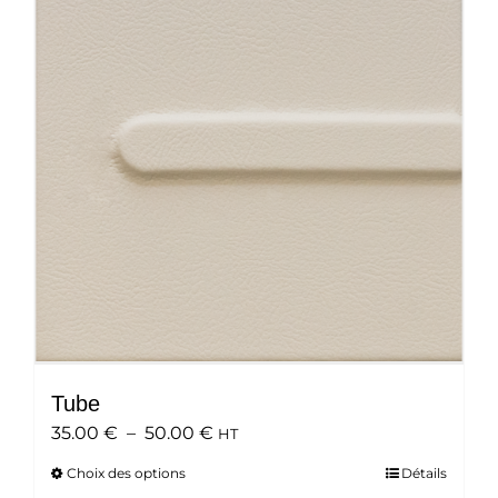
options
peuvent
être
choisies
sur
la
page
du
produit
Tube
Plage
35.00
€
–
50.00
€
HT
de
Choix des options
Ce
Détails
prix :