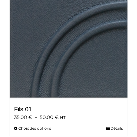
options
peuvent
être
choisies
sur
la
page
du
produit
Fils 01
Plage
35.00
€
–
50.00
€
HT
de
Choix des options
Ce
Détails
prix :
produit