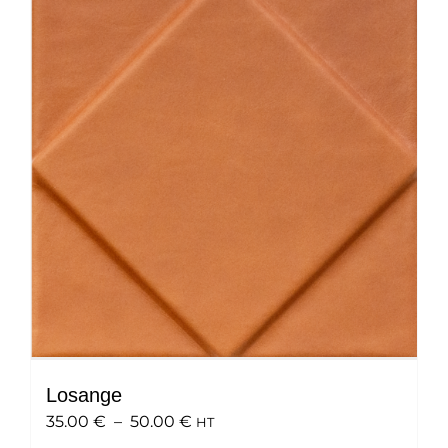
variations.
Les
options
peuvent
être
choisies
sur
la
page
du
produit
Losange
Plage
35.00
€
–
50.00
€
HT
de