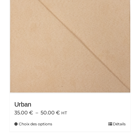
peuvent
être
choisies
sur
la
page
du
produit
Urban
Plage
35.00
€
–
50.00
€
HT
de
Choix des options
Ce
Détails
prix :
produit
35.00 €
a