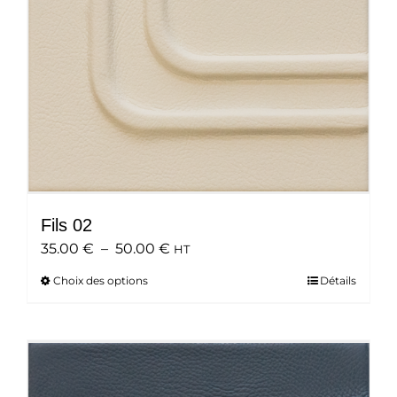
sur
la
page
du
produit
Fils 02
Plage
35.00
€
–
50.00
€
HT
de
Choix des options
Ce
Détails
prix :
produit
35.00 €
a
à
plusieurs
50.00 €
variations.
Les