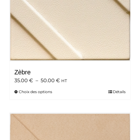
Zèbre
Plage
35.00
€
–
50.00
€
HT
de
Choix des options
Ce
Détails
prix :
produit
35.00 €
a
à
plusieurs
50.00 €
variations.
Les
options