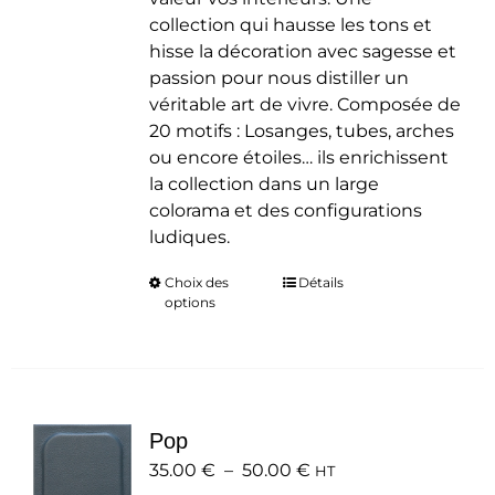
collection qui hausse les tons et
hisse la décoration avec sagesse et
passion pour nous distiller un
véritable art de vivre. Composée de
20 motifs : Losanges, tubes, arches
ou encore étoiles… ils enrichissent
la collection dans un large
colorama et des configurations
ludiques.
Choix des
Ce
Détails
options
produit
a
plusieurs
variations.
Les
Pop
options
Plage
35.00
€
–
50.00
peuvent
€
HT