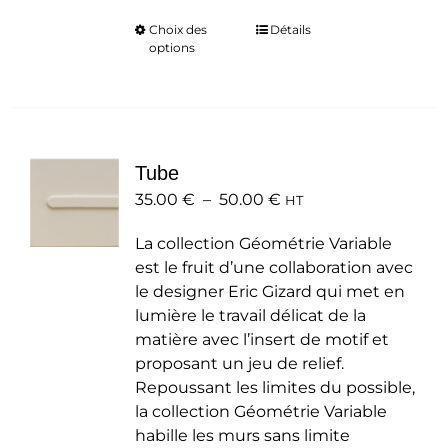
Choix des
Ce
Détails
options
produit
a
plusieurs
variations.
Les
Tube
options
Plage
35.00
€
–
50.00
peuvent
€
HT
de
être
La collection Géométrie Variable
prix :
choisies
est le fruit d’une collaboration avec
35.00 €
sur
le designer Eric Gizard qui met en
à
la
lumière le travail délicat de la
50.00 €
page
matière avec l’insert de motif et
du
proposant un jeu de relief.
produit
Repoussant les limites du possible,
la collection Géométrie Variable
habille les murs sans limite