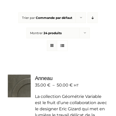
Réalisations
Trier par
Commande par défaut
Panier
Montrer
24 produits
Mon compte
Anneau
Plage
35.00
€
–
50.00
€
HT
de
La collection Géométrie Variable
prix :
est le fruit d’une collaboration avec
35.00 €
le designer Eric Gizard qui met en
à
lumière le travail délicat de la
50.00 €