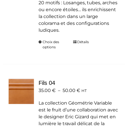
20 motifs : Losanges, tubes, arches
ou encore étoiles… ils enrichissent
la collection dans un large
colorama et des configurations
ludiques.
Choix des
Ce
Détails
options
produit
a
plusieurs
variations.
Les
Fils 04
options
Plage
35.00
€
–
50.00
peuvent
€
HT
de
être
La collection Géométrie Variable
prix :
choisies
est le fruit d’une collaboration avec
35.00 €
sur
le designer Eric Gizard qui met en
à
la
lumière le travail délicat de la
50.00 €
page