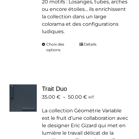
20 motifs : Losanges, tubes, arches
ou encore étoiles… ils enrichissent
la collection dans un large
colorama et des configurations
ludiques.
Choix des
Ce
Détails
options
produit
a
plusieurs
variations.
Les
Trait Duo
options
Plage
35.00
€
–
50.00
peuvent
€
HT
de
être
La collection Géométrie Variable
prix :
choisies
est le fruit d’une collaboration avec
35.00 €
sur
le designer Eric Gizard qui met en
à
la
lumière le travail délicat de la
50.00 €
page