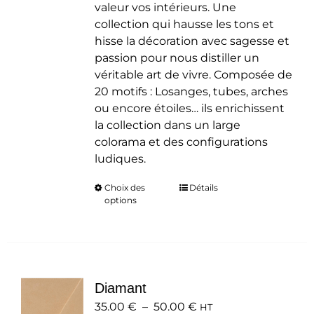
valeur vos intérieurs. Une
collection qui hausse les tons et
hisse la décoration avec sagesse et
passion pour nous distiller un
véritable art de vivre. Composée de
20 motifs : Losanges, tubes, arches
ou encore étoiles… ils enrichissent
la collection dans un large
colorama et des configurations
ludiques.
Choix des
Ce
Détails
options
produit
a
plusieurs
variations.
Les
Diamant
options
Plage
35.00
€
–
50.00
peuvent
€
HT