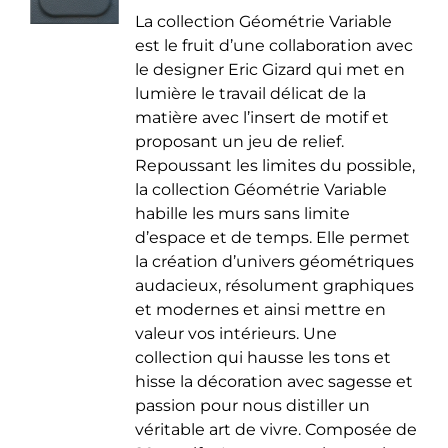
de
être
La collection Géométrie Variable
prix :
choisies
est le fruit d’une collaboration avec
35.00 €
sur
le designer Eric Gizard qui met en
à
la
lumière le travail délicat de la
50.00 €
page
matière avec l’insert de motif et
du
proposant un jeu de relief.
produit
Repoussant les limites du possible,
la collection Géométrie Variable
habille les murs sans limite
d’espace et de temps. Elle permet
la création d’univers géométriques
audacieux, résolument graphiques
et modernes et ainsi mettre en
valeur vos intérieurs. Une
collection qui hausse les tons et
hisse la décoration avec sagesse et
passion pour nous distiller un
véritable art de vivre. Composée de