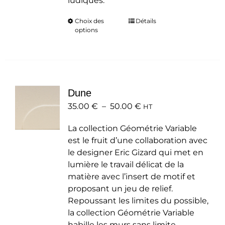
ludiques.
Choix des
Ce
Détails
options
produit
a
plusieurs
variations.
Les
Dune
options
Plage
35.00
€
–
50.00
peuvent
€
HT
de
être
La collection Géométrie Variable
prix :
choisies
est le fruit d’une collaboration avec
35.00 €
sur
le designer Eric Gizard qui met en
à
la
lumière le travail délicat de la
50.00 €
page
matière avec l’insert de motif et
du
proposant un jeu de relief.
produit
Repoussant les limites du possible,
la collection Géométrie Variable
habille les murs sans limite