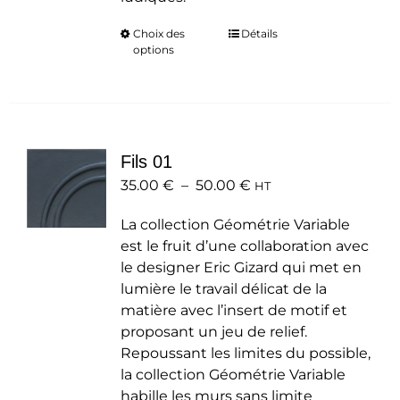
Choix des
Ce
Détails
options
produit
a
plusieurs
variations.
Les
Fils 01
options
Plage
35.00
€
–
50.00
peuvent
€
HT
de
être
La collection Géométrie Variable
prix :
choisies
est le fruit d’une collaboration avec
35.00 €
sur
le designer Eric Gizard qui met en
à
la
lumière le travail délicat de la
50.00 €
page
matière avec l’insert de motif et
du
proposant un jeu de relief.
produit
Repoussant les limites du possible,
la collection Géométrie Variable
habille les murs sans limite