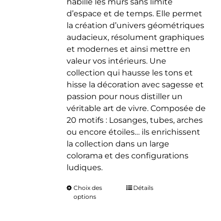
habille les murs sans limite
d’espace et de temps. Elle permet
la création d’univers géométriques
audacieux, résolument graphiques
et modernes et ainsi mettre en
valeur vos intérieurs. Une
collection qui hausse les tons et
hisse la décoration avec sagesse et
passion pour nous distiller un
véritable art de vivre. Composée de
20 motifs : Losanges, tubes, arches
ou encore étoiles… ils enrichissent
la collection dans un large
colorama et des configurations
ludiques.
Choix des
Ce
Détails
options
produit
a