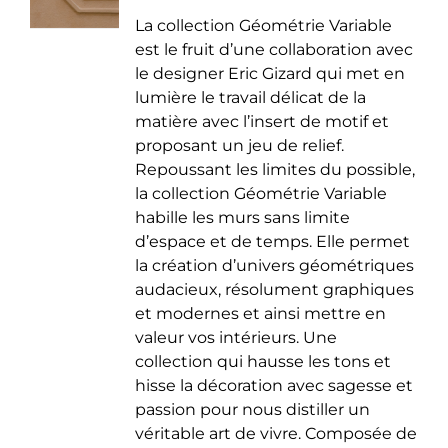
de
être
La collection Géométrie Variable
prix :
choisies
est le fruit d’une collaboration avec
35.00 €
sur
le designer Eric Gizard qui met en
à
la
lumière le travail délicat de la
50.00 €
page
matière avec l’insert de motif et
du
proposant un jeu de relief.
produit
Repoussant les limites du possible,
la collection Géométrie Variable
habille les murs sans limite
d’espace et de temps. Elle permet
la création d’univers géométriques
audacieux, résolument graphiques
et modernes et ainsi mettre en
valeur vos intérieurs. Une
collection qui hausse les tons et
hisse la décoration avec sagesse et
passion pour nous distiller un
véritable art de vivre. Composée de