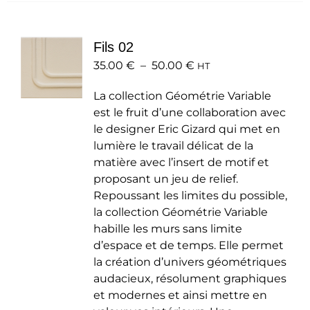
variations.
Les
Fils 02
options
Plage
35.00
€
–
50.00
peuvent
€
HT
de
être
La collection Géométrie Variable
prix :
choisies
est le fruit d’une collaboration avec
35.00 €
sur
le designer Eric Gizard qui met en
à
la
lumière le travail délicat de la
50.00 €
page
matière avec l’insert de motif et
du
proposant un jeu de relief.
produit
Repoussant les limites du possible,
la collection Géométrie Variable
habille les murs sans limite
d’espace et de temps. Elle permet
la création d’univers géométriques
audacieux, résolument graphiques
et modernes et ainsi mettre en