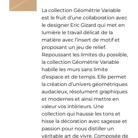
de
être
La collection Géométrie Variable
prix :
choisies
est le fruit d’une collaboration avec
35.00 €
sur
le designer Eric Gizard qui met en
à
la
lumière le travail délicat de la
50.00 €
page
matière avec l’insert de motif et
du
proposant un jeu de relief.
produit
Repoussant les limites du possible,
la collection Géométrie Variable
habille les murs sans limite
d’espace et de temps. Elle permet
la création d’univers géométriques
audacieux, résolument graphiques
et modernes et ainsi mettre en
valeur vos intérieurs. Une
collection qui hausse les tons et
hisse la décoration avec sagesse et
passion pour nous distiller un
véritable art de vivre. Composée de