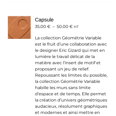
plusieurs
variations.
Les
Capsule
options
Plage
35.00
€
–
50.00
peuvent
€
HT
de
être
La collection Géométrie Variable
prix :
choisies
est le fruit d’une collaboration avec
35.00 €
sur
le designer Eric Gizard qui met en
à
la
lumière le travail délicat de la
50.00 €
page
matière avec l’insert de motif et
du
proposant un jeu de relief.
produit
Repoussant les limites du possible,
la collection Géométrie Variable
habille les murs sans limite
d’espace et de temps. Elle permet
la création d’univers géométriques
audacieux, résolument graphiques
et modernes et ainsi mettre en