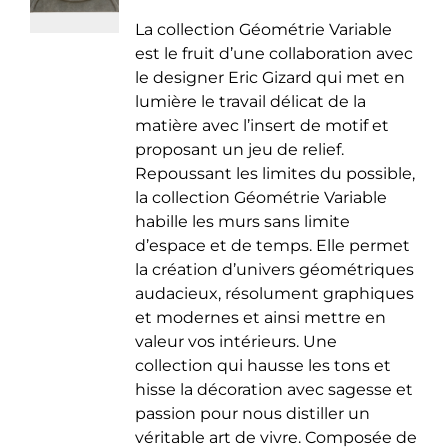
de
être
La collection Géométrie Variable
prix :
choisies
est le fruit d’une collaboration avec
35.00 €
sur
le designer Eric Gizard qui met en
à
la
lumière le travail délicat de la
50.00 €
page
matière avec l’insert de motif et
du
proposant un jeu de relief.
produit
Repoussant les limites du possible,
la collection Géométrie Variable
habille les murs sans limite
d’espace et de temps. Elle permet
la création d’univers géométriques
audacieux, résolument graphiques
et modernes et ainsi mettre en
valeur vos intérieurs. Une
collection qui hausse les tons et
hisse la décoration avec sagesse et
passion pour nous distiller un
véritable art de vivre. Composée de