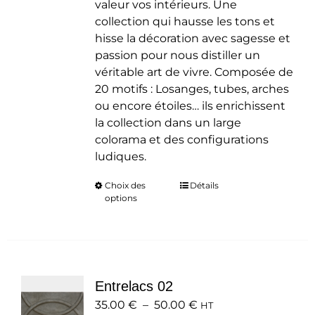
valeur vos intérieurs. Une
collection qui hausse les tons et
hisse la décoration avec sagesse et
passion pour nous distiller un
véritable art de vivre. Composée de
20 motifs : Losanges, tubes, arches
ou encore étoiles… ils enrichissent
la collection dans un large
colorama et des configurations
ludiques.
Choix des
Ce
Détails
options
produit
a
plusieurs
variations.
Les
Entrelacs 02
options
Plage
35.00
€
–
50.00
peuvent
€
HT