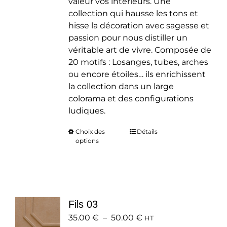
valeur vos intérieurs. Une
collection qui hausse les tons et
hisse la décoration avec sagesse et
passion pour nous distiller un
véritable art de vivre. Composée de
20 motifs : Losanges, tubes, arches
ou encore étoiles… ils enrichissent
la collection dans un large
colorama et des configurations
ludiques.
Choix des
Ce
Détails
options
produit
a
plusieurs
variations.
Les
Fils 03
options
Plage
35.00
€
–
50.00
peuvent
€
HT