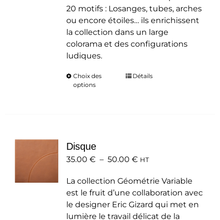
20 motifs : Losanges, tubes, arches
ou encore étoiles… ils enrichissent
la collection dans un large
colorama et des configurations
ludiques.
Choix des
Ce
Détails
options
produit
a
plusieurs
variations.
Les
Disque
options
Plage
35.00
€
–
50.00
peuvent
€
HT
de
être
La collection Géométrie Variable
prix :
choisies
est le fruit d’une collaboration avec
35.00 €
sur
le designer Eric Gizard qui met en
à
la
lumière le travail délicat de la
50.00 €
page