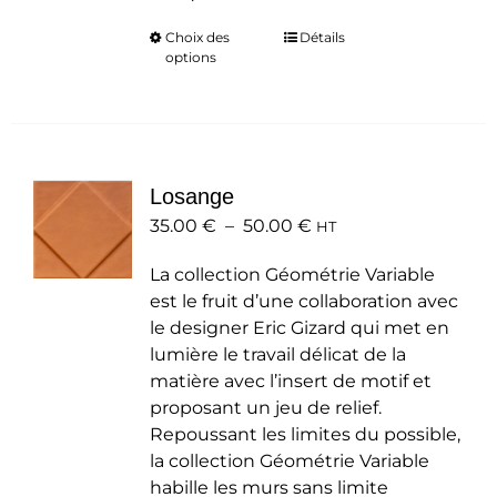
Choix des
Ce
Détails
options
produit
a
plusieurs
variations.
Les
Losange
options
Plage
35.00
€
–
50.00
peuvent
€
HT
de
être
La collection Géométrie Variable
prix :
choisies
est le fruit d’une collaboration avec
35.00 €
sur
le designer Eric Gizard qui met en
à
la
lumière le travail délicat de la
50.00 €
page
matière avec l’insert de motif et
du
proposant un jeu de relief.
produit
Repoussant les limites du possible,
la collection Géométrie Variable
habille les murs sans limite