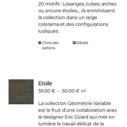
20 motifs : Losanges, tubes, arches
ou encore étoiles… ils enrichissent
la collection dans un large
colorama et des configurations
ludiques.
Choix des
Ce
Détails
options
produit
a
plusieurs
variations.
Les
Etoile
options
Plage
35.00
€
–
50.00
peuvent
€
HT
de
être
La collection Géométrie Variable
prix :
choisies
est le fruit d’une collaboration avec
35.00 €
sur
le designer Eric Gizard qui met en
à
la
lumière le travail délicat de la
50.00 €
page