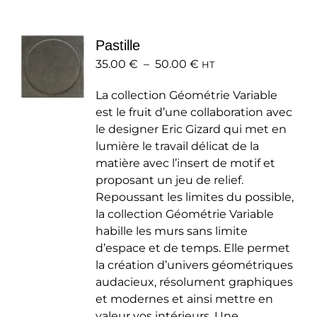
variations.
Les
Pastille
options
Plage
35.00
€
–
50.00
peuvent
€
HT
de
être
La collection Géométrie Variable
prix :
choisies
est le fruit d’une collaboration avec
35.00 €
sur
le designer Eric Gizard qui met en
à
la
lumière le travail délicat de la
50.00 €
page
matière avec l’insert de motif et
du
proposant un jeu de relief.
produit
Repoussant les limites du possible,
la collection Géométrie Variable
habille les murs sans limite
d’espace et de temps. Elle permet
la création d’univers géométriques
audacieux, résolument graphiques
et modernes et ainsi mettre en
valeur vos intérieurs. Une