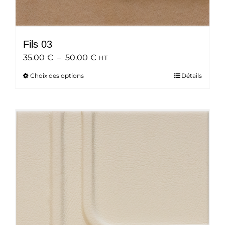
Fils 03
Plage
35.00
€
–
50.00
€
HT
de
Choix des options
Ce
Détails
prix :
produit
35.00 €
a
à
plusieurs
50.00 €
variations.
Les
options
peuvent
être
choisies
sur
la
page