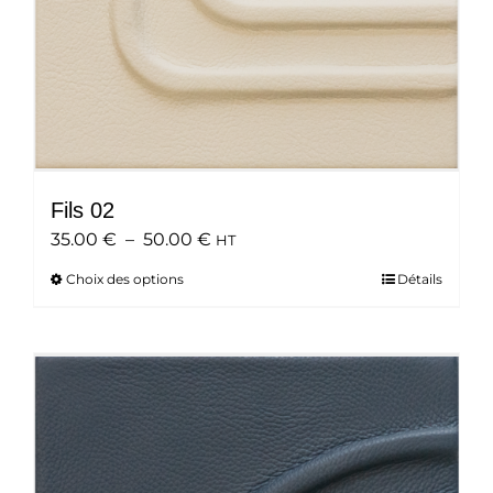
du
produit
Fils 02
Plage
35.00
€
–
50.00
€
HT
de
Choix des options
Ce
Détails
prix :
produit
35.00 €
a
à
plusieurs
50.00 €
variations.
Les
options
peuvent
être