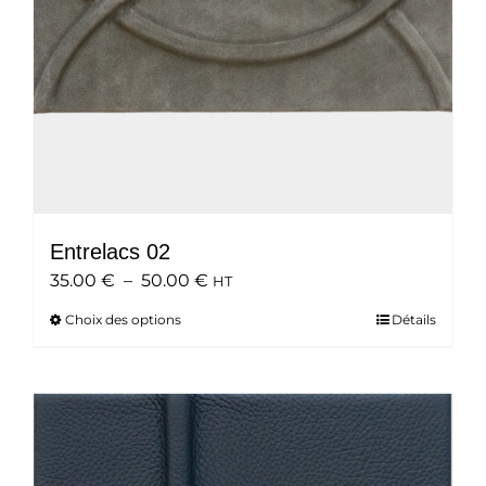
Entrelacs 02
Plage
35.00
€
–
50.00
€
HT
de
Choix des options
Ce
Détails
prix :
produit
35.00 €
a
à
plusieurs
50.00 €
variations.
Les
options