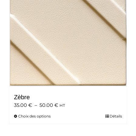
peuvent
être
choisies
sur
la
page
du
produit
Zèbre
Plage
35.00
€
–
50.00
€
HT
de
Choix des options
Ce
Détails
prix :
produit
35.00 €
a
à