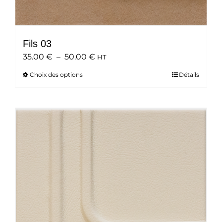
Fils 03
Plage
35.00
€
–
50.00
€
HT
de
Choix des options
Ce
Détails
prix :
produit
35.00 €
a
à
plusieurs
50.00 €
variations.
Les
options
peuvent
être
choisies
sur
la
page