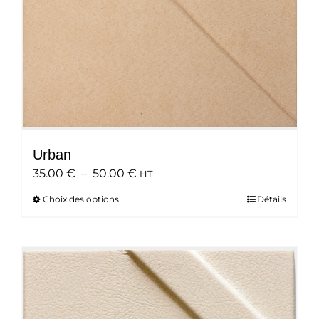
page
du
produit
Urban
Plage
35.00
€
–
50.00
€
HT
de
Choix des options
Ce
Détails
prix :
produit
35.00 €
a
à
plusieurs
50.00 €
variations.
Les
options