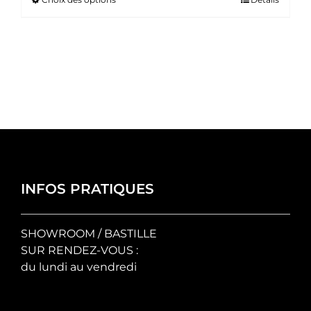
Ce
prix :
produit
35.00 €
a
à
plusieurs
50.00 €
variations.
Les
options
peuvent
être
choisies
sur
la
INFOS PRATIQUES
page
du
SHOWROOM / BASTILLE
produit
SUR RENDEZ-VOUS :
du lundi au vendredi