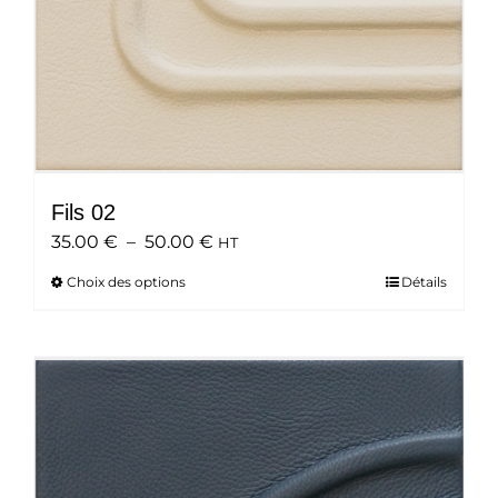
du
produit
Fils 02
Plage
35.00
€
–
50.00
€
HT
de
Choix des options
Ce
Détails
prix :
produit
35.00 €
a
à
plusieurs
50.00 €
variations.
Les
options
peuvent
être