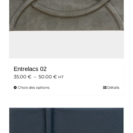
Entrelacs 02
Plage
35.00
€
–
50.00
€
HT
de
Choix des options
Ce
Détails
prix :
produit
35.00 €
a
à
plusieurs
50.00 €
variations.
Les
options