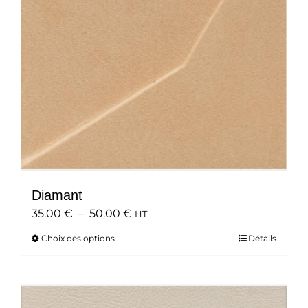
choisies
sur
la
page
du
produit
Diamant
Plage
35.00
€
–
50.00
€
HT
de
Choix des options
Ce
Détails
prix :
produit
35.00 €
a
à
plusieurs
50.00 €
variations.