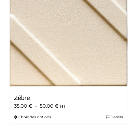
peuvent
être
choisies
sur
la
page
du
produit
Zèbre
Plage
35.00
€
–
50.00
€
HT
de
Choix des options
Ce
Détails
prix :
produit
35.00 €
a
à