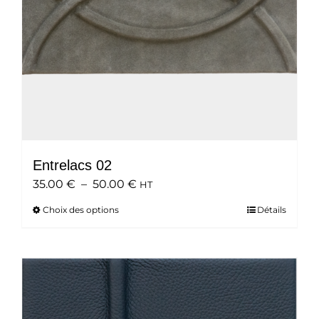
Entrelacs 02
Plage
35.00
€
–
50.00
€
HT
de
Choix des options
Ce
Détails
prix :
produit
35.00 €
a
à
plusieurs
50.00 €
variations.
Les
options