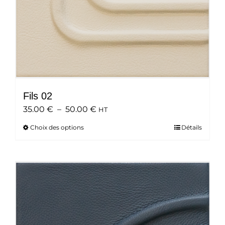
du
produit
Fils 02
Plage
35.00
€
–
50.00
€
HT
de
Choix des options
Ce
Détails
prix :
produit
35.00 €
a
à
plusieurs
50.00 €
variations.
Les
options
peuvent
être