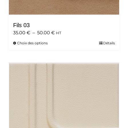
Fils 03
Plage
35.00
€
–
50.00
€
HT
de
Choix des options
Ce
Détails
prix :
produit
35.00 €
a
à
plusieurs
50.00 €
variations.
Les
options
peuvent
être
choisies
sur
la
page