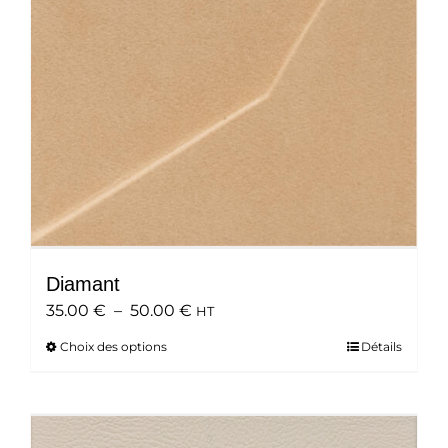
choisies
sur
la
page
du
produit
Diamant
Plage
35.00
€
–
50.00
€
HT
de
Choix des options
Ce
Détails
prix :
produit
35.00 €
a
à
plusieurs
50.00 €
variations.