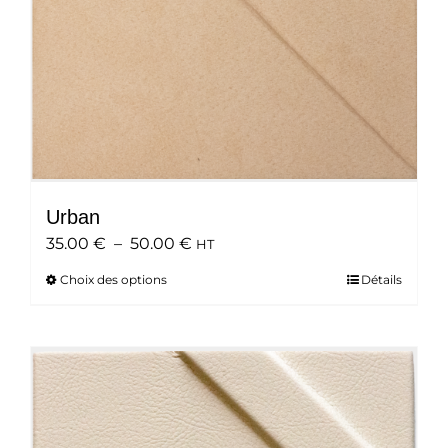
page
du
produit
Urban
Plage
35.00
€
–
50.00
€
HT
de
Choix des options
Ce
Détails
prix :
produit
35.00 €
a
à
plusieurs
50.00 €
variations.
Les
options