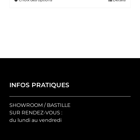
Ce
prix :
produit
35.00 €
a
à
plusieurs
50.00 €
variations.
Les
options
peuvent
être
choisies
sur
la
INFOS PRATIQUES
page
du
SHOWROOM / BASTILLE
produit
SUR RENDEZ-VOUS :
du lundi au vendredi