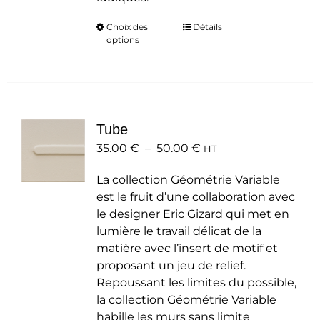
Choix des
Ce
Détails
options
produit
a
plusieurs
variations.
Les
Tube
options
Plage
35.00
€
–
50.00
peuvent
€
HT
de
être
La collection Géométrie Variable
prix :
choisies
est le fruit d’une collaboration avec
35.00 €
sur
le designer Eric Gizard qui met en
à
la
lumière le travail délicat de la
50.00 €
page
matière avec l’insert de motif et
du
proposant un jeu de relief.
produit
Repoussant les limites du possible,
la collection Géométrie Variable
habille les murs sans limite