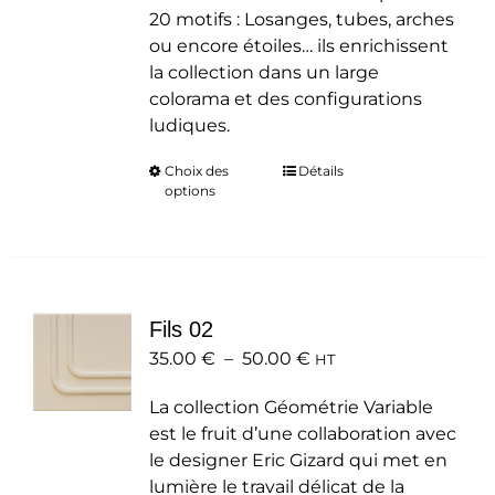
20 motifs : Losanges, tubes, arches
ou encore étoiles… ils enrichissent
la collection dans un large
colorama et des configurations
ludiques.
Choix des
Ce
Détails
options
produit
a
plusieurs
variations.
Les
Fils 02
options
Plage
35.00
€
–
50.00
peuvent
€
HT
de
être
La collection Géométrie Variable
prix :
choisies
est le fruit d’une collaboration avec
35.00 €
sur
le designer Eric Gizard qui met en
à
la
lumière le travail délicat de la
50.00 €
page