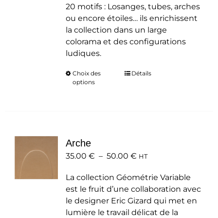
20 motifs : Losanges, tubes, arches
ou encore étoiles… ils enrichissent
la collection dans un large
colorama et des configurations
ludiques.
Choix des
Ce
Détails
options
produit
a
plusieurs
variations.
Les
Arche
options
Plage
35.00
€
–
50.00
peuvent
€
HT
de
être
La collection Géométrie Variable
prix :
choisies
est le fruit d’une collaboration avec
35.00 €
sur
le designer Eric Gizard qui met en
à
la
lumière le travail délicat de la
50.00 €
page