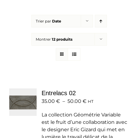
Réalisations
Trier par
Date
Panier
Montrer
12 produits
Mon compte
Entrelacs 02
Plage
35.00
€
–
50.00
€
HT
de
La collection Géométrie Variable
prix :
est le fruit d’une collaboration avec
35.00 €
le designer Eric Gizard qui met en
à
lumière le travail délicat de la
50.00 €