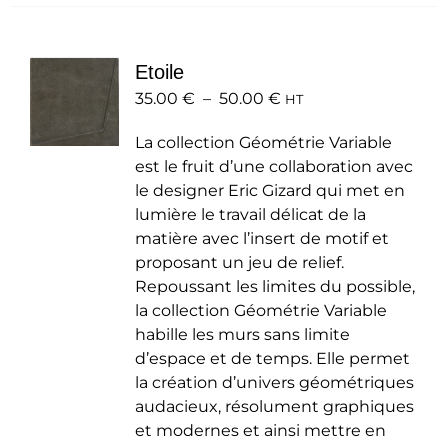
plusieurs
variations.
Les
Etoile
options
Plage
35.00
€
–
50.00
peuvent
€
HT
de
être
La collection Géométrie Variable
prix :
choisies
est le fruit d’une collaboration avec
35.00 €
sur
le designer Eric Gizard qui met en
à
la
lumière le travail délicat de la
50.00 €
page
matière avec l’insert de motif et
du
proposant un jeu de relief.
produit
Repoussant les limites du possible,
la collection Géométrie Variable
habille les murs sans limite
d’espace et de temps. Elle permet
la création d’univers géométriques
audacieux, résolument graphiques
et modernes et ainsi mettre en