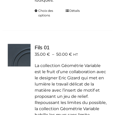
ludiques.
Choix des
Ce
Détails
options
produit
a
plusieurs
variations.
Les
Fils 01
options
Plage
35.00
€
–
50.00
peuvent
€
HT
de
être
La collection Géométrie Variable
prix :
choisies
est le fruit d’une collaboration avec
35.00 €
sur
le designer Eric Gizard qui met en
à
la
lumière le travail délicat de la
50.00 €
page
matière avec l’insert de motif et
du
proposant un jeu de relief.
produit
Repoussant les limites du possible,
la collection Géométrie Variable
habille les murs sans limite