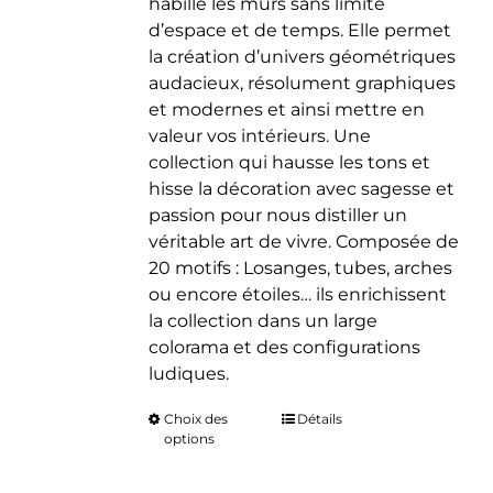
habille les murs sans limite
d’espace et de temps. Elle permet
la création d’univers géométriques
audacieux, résolument graphiques
et modernes et ainsi mettre en
valeur vos intérieurs. Une
collection qui hausse les tons et
hisse la décoration avec sagesse et
passion pour nous distiller un
véritable art de vivre. Composée de
20 motifs : Losanges, tubes, arches
ou encore étoiles… ils enrichissent
la collection dans un large
colorama et des configurations
ludiques.
Choix des
Ce
Détails
options
produit
a