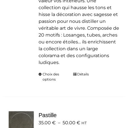
valeur vos intérieurs. Une
collection qui hausse les tons et
hisse la décoration avec sagesse et
passion pour nous distiller un
véritable art de vivre. Composée de
20 motifs : Losanges, tubes, arches
ou encore étoiles… ils enrichissent
la collection dans un large
colorama et des configurations
ludiques.
Choix des
Ce
Détails
options
produit
a
plusieurs
variations.
Les
Pastille
options
Plage
35.00
€
–
50.00
peuvent
€
HT