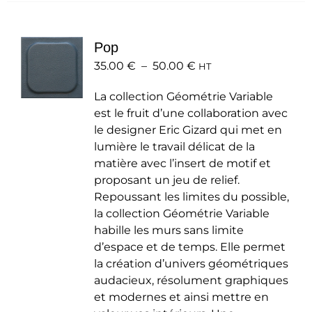
variations.
Les
Pop
options
Plage
35.00
€
–
50.00
peuvent
€
HT
de
être
La collection Géométrie Variable
prix :
choisies
est le fruit d’une collaboration avec
35.00 €
sur
le designer Eric Gizard qui met en
à
la
lumière le travail délicat de la
50.00 €
page
matière avec l’insert de motif et
du
proposant un jeu de relief.
produit
Repoussant les limites du possible,
la collection Géométrie Variable
habille les murs sans limite
d’espace et de temps. Elle permet
la création d’univers géométriques
audacieux, résolument graphiques
et modernes et ainsi mettre en