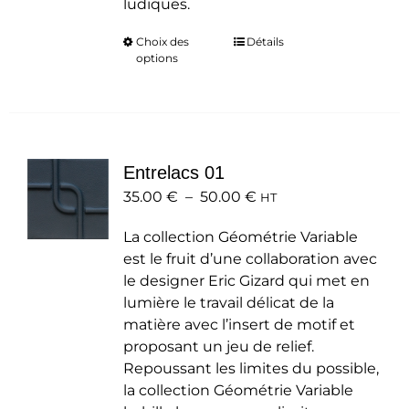
ludiques.
Choix des
Ce
Détails
options
produit
a
plusieurs
variations.
Les
Entrelacs 01
options
Plage
35.00
€
–
50.00
peuvent
€
HT
de
être
La collection Géométrie Variable
prix :
choisies
est le fruit d’une collaboration avec
35.00 €
sur
le designer Eric Gizard qui met en
à
la
lumière le travail délicat de la
50.00 €
page
matière avec l’insert de motif et
du
proposant un jeu de relief.
produit
Repoussant les limites du possible,
la collection Géométrie Variable