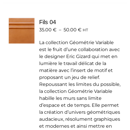
plusieurs
variations.
Les
Fils 04
options
Plage
35.00
€
–
50.00
peuvent
€
HT
de
être
La collection Géométrie Variable
prix :
choisies
est le fruit d’une collaboration avec
35.00 €
sur
le designer Eric Gizard qui met en
à
la
lumière le travail délicat de la
50.00 €
page
matière avec l’insert de motif et
du
proposant un jeu de relief.
produit
Repoussant les limites du possible,
la collection Géométrie Variable
habille les murs sans limite
d’espace et de temps. Elle permet
la création d’univers géométriques
audacieux, résolument graphiques
et modernes et ainsi mettre en