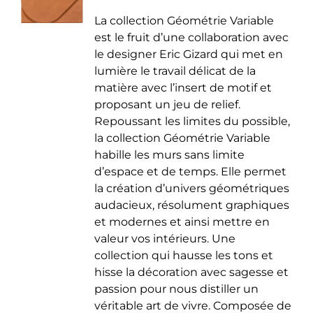
de
être
La collection Géométrie Variable
prix :
choisies
est le fruit d’une collaboration avec
35.00 €
sur
le designer Eric Gizard qui met en
à
la
lumière le travail délicat de la
50.00 €
page
matière avec l’insert de motif et
du
proposant un jeu de relief.
produit
Repoussant les limites du possible,
la collection Géométrie Variable
habille les murs sans limite
d’espace et de temps. Elle permet
la création d’univers géométriques
audacieux, résolument graphiques
et modernes et ainsi mettre en
valeur vos intérieurs. Une
collection qui hausse les tons et
hisse la décoration avec sagesse et
passion pour nous distiller un
véritable art de vivre. Composée de