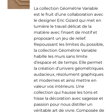
de
être
La collection Géométrie Variable
prix :
choisies
est le fruit d’une collaboration avec
35.00 €
sur
le designer Eric Gizard qui met en
à
la
lumière le travail délicat de la
50.00 €
page
matière avec l’insert de motif et
du
proposant un jeu de relief.
produit
Repoussant les limites du possible,
la collection Géométrie Variable
habille les murs sans limite
d’espace et de temps. Elle permet
la création d’univers géométriques
audacieux, résolument graphiques
et modernes et ainsi mettre en
valeur vos intérieurs. Une
collection qui hausse les tons et
hisse la décoration avec sagesse et
passion pour nous distiller un
véritable art de vivre. Composée de