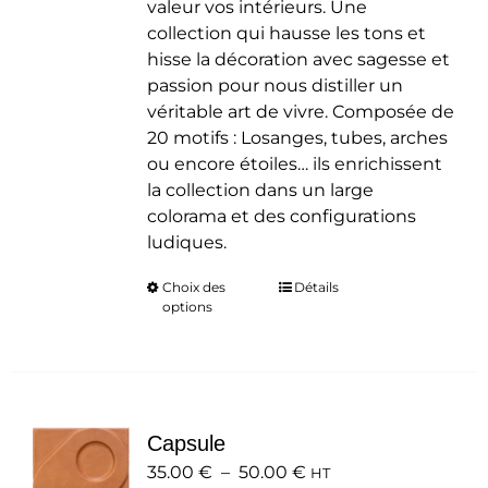
valeur vos intérieurs. Une
collection qui hausse les tons et
hisse la décoration avec sagesse et
passion pour nous distiller un
véritable art de vivre. Composée de
20 motifs : Losanges, tubes, arches
ou encore étoiles… ils enrichissent
la collection dans un large
colorama et des configurations
ludiques.
Choix des
Ce
Détails
options
produit
a
plusieurs
variations.
Les
Capsule
options
Plage
35.00
€
–
50.00
peuvent
€
HT