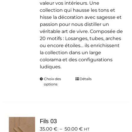
valeur vos intérieurs. Une
collection qui hausse les tons et
hisse la décoration avec sagesse et
passion pour nous distiller un
véritable art de vivre. Composée de
20 motifs : Losanges, tubes, arches
ou encore étoiles… ils enrichissent
la collection dans un large
colorama et des configurations
ludiques.
Choix des
Ce
Détails
options
produit
a
plusieurs
variations.
Les
Fils 03
options
Plage
35.00
€
–
50.00
peuvent
€
HT