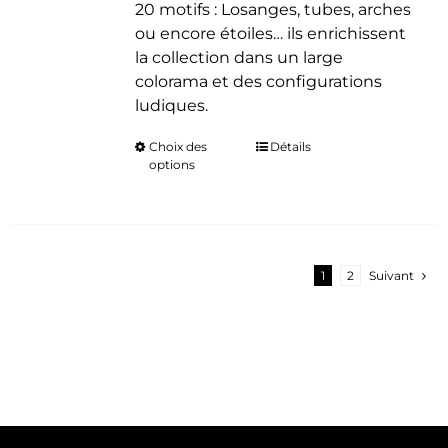
20 motifs : Losanges, tubes, arches
ou encore étoiles… ils enrichissent
la collection dans un large
colorama et des configurations
ludiques.
Choix des
Ce
Détails
options
produit
a
plusieurs
variations.
Les
1
2
Suivant
options
peuvent
être
choisies
sur
la
page