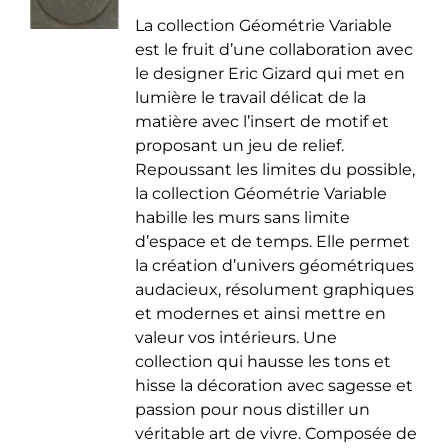
de
être
La collection Géométrie Variable
prix :
choisies
est le fruit d’une collaboration avec
35.00 €
sur
le designer Eric Gizard qui met en
à
la
lumière le travail délicat de la
50.00 €
page
matière avec l’insert de motif et
du
proposant un jeu de relief.
produit
Repoussant les limites du possible,
la collection Géométrie Variable
habille les murs sans limite
d’espace et de temps. Elle permet
la création d’univers géométriques
audacieux, résolument graphiques
et modernes et ainsi mettre en
valeur vos intérieurs. Une
collection qui hausse les tons et
hisse la décoration avec sagesse et
passion pour nous distiller un
véritable art de vivre. Composée de