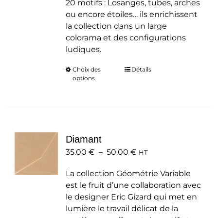
20 motifs : Losanges, tubes, arches
ou encore étoiles… ils enrichissent
la collection dans un large
colorama et des configurations
ludiques.
Choix des
Ce
Détails
options
produit
a
plusieurs
variations.
Les
Diamant
options
Plage
35.00
€
–
50.00
peuvent
€
HT
de
être
La collection Géométrie Variable
prix :
choisies
est le fruit d’une collaboration avec
35.00 €
sur
le designer Eric Gizard qui met en
à
la
lumière le travail délicat de la
50.00 €
page