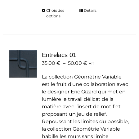
Choix des
Ce
Détails
options
produit
a
plusieurs
variations.
Les
Entrelacs 01
options
Plage
35.00
€
–
50.00
peuvent
€
HT
de
être
La collection Géométrie Variable
prix :
choisies
est le fruit d’une collaboration avec
35.00 €
sur
le designer Eric Gizard qui met en
à
la
lumière le travail délicat de la
50.00 €
page
matière avec l’insert de motif et
du
proposant un jeu de relief.
produit
Repoussant les limites du possible,
la collection Géométrie Variable
habille les murs sans limite