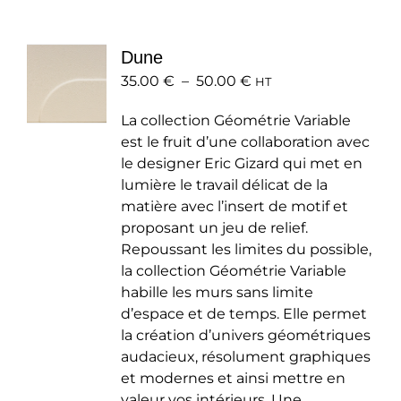
variations.
Les
Dune
options
Plage
35.00
€
–
50.00
peuvent
€
HT
de
être
La collection Géométrie Variable
prix :
choisies
est le fruit d’une collaboration avec
35.00 €
sur
le designer Eric Gizard qui met en
à
la
lumière le travail délicat de la
50.00 €
page
matière avec l’insert de motif et
du
proposant un jeu de relief.
produit
Repoussant les limites du possible,
la collection Géométrie Variable
habille les murs sans limite
d’espace et de temps. Elle permet
la création d’univers géométriques
audacieux, résolument graphiques
et modernes et ainsi mettre en
valeur vos intérieurs. Une