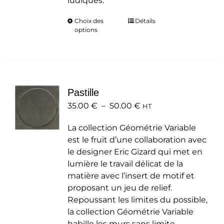
ludiques.
Choix des
Ce
Détails
options
produit
a
plusieurs
variations.
Les
Pastille
options
Plage
35.00
€
–
50.00
peuvent
€
HT
de
être
La collection Géométrie Variable
prix :
choisies
est le fruit d’une collaboration avec
35.00 €
sur
le designer Eric Gizard qui met en
à
la
lumière le travail délicat de la
50.00 €
page
matière avec l’insert de motif et
du
proposant un jeu de relief.
produit
Repoussant les limites du possible,
la collection Géométrie Variable
habille les murs sans limite