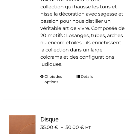
collection qui hausse les tons et
hisse la décoration avec sagesse et
passion pour nous distiller un
véritable art de vivre. Composée de
20 motifs : Losanges, tubes, arches
ou encore étoiles… ils enrichissent
la collection dans un large
colorama et des configurations
ludiques.
Choix des
Ce
Détails
options
produit
a
plusieurs
variations.
Les
Disque
options
Plage
35.00
€
–
50.00
peuvent
€
HT