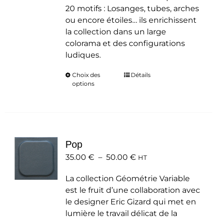
20 motifs : Losanges, tubes, arches
ou encore étoiles… ils enrichissent
la collection dans un large
colorama et des configurations
ludiques.
Choix des
Ce
Détails
options
produit
a
plusieurs
variations.
Les
Pop
options
Plage
35.00
€
–
50.00
peuvent
€
HT
de
être
La collection Géométrie Variable
prix :
choisies
est le fruit d’une collaboration avec
35.00 €
sur
le designer Eric Gizard qui met en
à
la
lumière le travail délicat de la
50.00 €
page