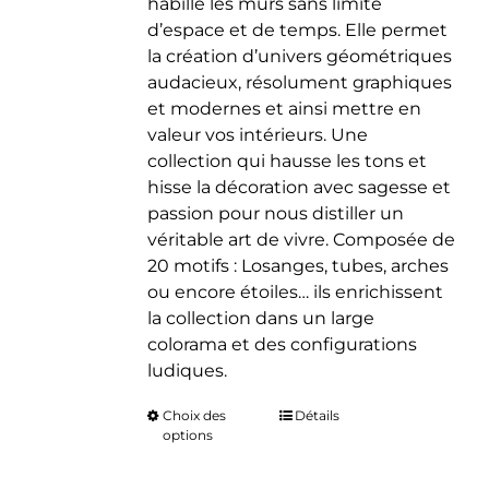
habille les murs sans limite
d’espace et de temps. Elle permet
la création d’univers géométriques
audacieux, résolument graphiques
et modernes et ainsi mettre en
valeur vos intérieurs. Une
collection qui hausse les tons et
hisse la décoration avec sagesse et
passion pour nous distiller un
véritable art de vivre. Composée de
20 motifs : Losanges, tubes, arches
ou encore étoiles… ils enrichissent
la collection dans un large
colorama et des configurations
ludiques.
Choix des
Ce
Détails
options
produit
a