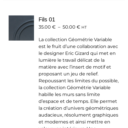
variations.
Les
Fils 01
options
Plage
35.00
€
–
50.00
peuvent
€
HT
de
être
La collection Géométrie Variable
prix :
choisies
est le fruit d’une collaboration avec
35.00 €
sur
le designer Eric Gizard qui met en
à
la
lumière le travail délicat de la
50.00 €
page
matière avec l’insert de motif et
du
proposant un jeu de relief.
produit
Repoussant les limites du possible,
la collection Géométrie Variable
habille les murs sans limite
d’espace et de temps. Elle permet
la création d’univers géométriques
audacieux, résolument graphiques
et modernes et ainsi mettre en