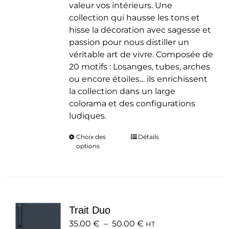
valeur vos intérieurs. Une
collection qui hausse les tons et
hisse la décoration avec sagesse et
passion pour nous distiller un
véritable art de vivre. Composée de
20 motifs : Losanges, tubes, arches
ou encore étoiles… ils enrichissent
la collection dans un large
colorama et des configurations
ludiques.
Choix des
Ce
Détails
options
produit
a
plusieurs
variations.
Les
Trait Duo
options
Plage
35.00
€
–
50.00
peuvent
€
HT