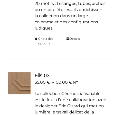
20 motifs : Losanges, tubes, arches
ou encore étoiles… ils enrichissent
la collection dans un large
colorama et des configurations
ludiques.
Choix des
Ce
Détails
options
produit
a
plusieurs
variations.
Les
Fils 03
options
Plage
35.00
€
–
50.00
peuvent
€
HT
de
être
La collection Géométrie Variable
prix :
choisies
est le fruit d’une collaboration avec
35.00 €
sur
le designer Eric Gizard qui met en
à
la
lumière le travail délicat de la
50.00 €
page