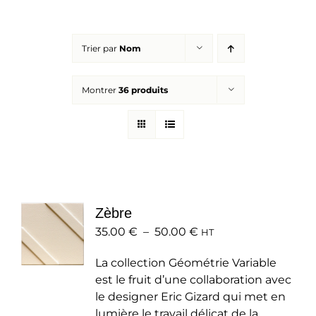
Réalisations
Trier par
Nom
Panier
Montrer
36 produits
Mon compte
Zèbre
Plage
35.00
€
–
50.00
€
HT
de
La collection Géométrie Variable
prix :
est le fruit d’une collaboration avec
35.00 €
le designer Eric Gizard qui met en
à
lumière le travail délicat de la
50.00 €