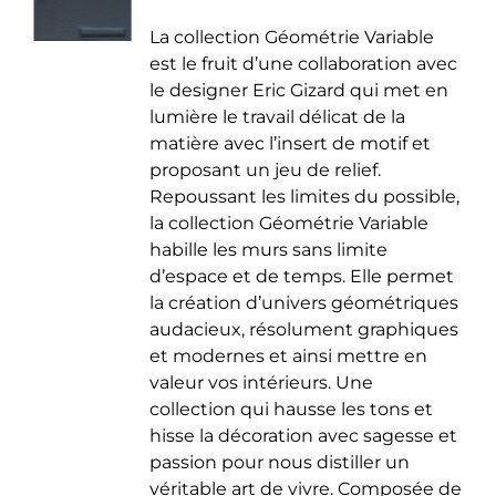
de
être
La collection Géométrie Variable
prix :
choisies
est le fruit d’une collaboration avec
35.00 €
sur
le designer Eric Gizard qui met en
à
la
lumière le travail délicat de la
50.00 €
page
matière avec l’insert de motif et
du
proposant un jeu de relief.
produit
Repoussant les limites du possible,
la collection Géométrie Variable
habille les murs sans limite
d’espace et de temps. Elle permet
la création d’univers géométriques
audacieux, résolument graphiques
et modernes et ainsi mettre en
valeur vos intérieurs. Une
collection qui hausse les tons et
hisse la décoration avec sagesse et
passion pour nous distiller un
véritable art de vivre. Composée de