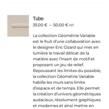
plusieurs
variations.
Les
Tube
options
Plage
35.00
€
–
50.00
peuvent
€
HT
de
être
La collection Géométrie Variable
prix :
choisies
est le fruit d’une collaboration avec
35.00 €
sur
le designer Eric Gizard qui met en
à
la
lumière le travail délicat de la
50.00 €
page
matière avec l’insert de motif et
du
proposant un jeu de relief.
produit
Repoussant les limites du possible,
la collection Géométrie Variable
habille les murs sans limite
d’espace et de temps. Elle permet
la création d’univers géométriques
audacieux, résolument graphiques
et modernes et ainsi mettre en