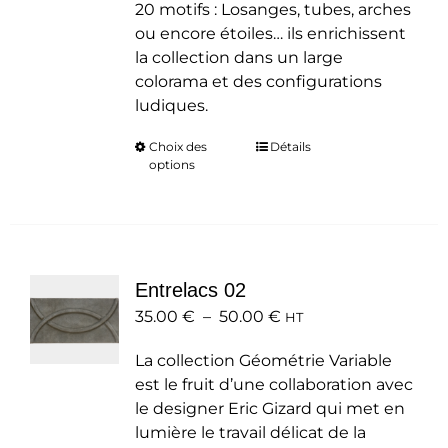
20 motifs : Losanges, tubes, arches
ou encore étoiles… ils enrichissent
la collection dans un large
colorama et des configurations
ludiques.
Choix des
Ce
Détails
options
produit
a
plusieurs
variations.
Les
Entrelacs 02
options
Plage
35.00
€
–
50.00
peuvent
€
HT
de
être
La collection Géométrie Variable
prix :
choisies
est le fruit d’une collaboration avec
35.00 €
sur
le designer Eric Gizard qui met en
à
la
lumière le travail délicat de la
50.00 €
page