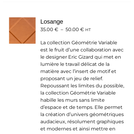
plusieurs
variations.
Les
Losange
options
Plage
35.00
€
–
50.00
peuvent
€
HT
de
être
La collection Géométrie Variable
prix :
choisies
est le fruit d’une collaboration avec
35.00 €
sur
le designer Eric Gizard qui met en
à
la
lumière le travail délicat de la
50.00 €
page
matière avec l’insert de motif et
du
proposant un jeu de relief.
produit
Repoussant les limites du possible,
la collection Géométrie Variable
habille les murs sans limite
d’espace et de temps. Elle permet
la création d’univers géométriques
audacieux, résolument graphiques
et modernes et ainsi mettre en