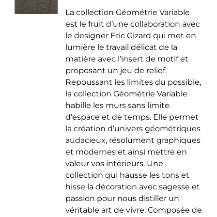
de
être
La collection Géométrie Variable
prix :
choisies
est le fruit d’une collaboration avec
35.00 €
sur
le designer Eric Gizard qui met en
à
la
lumière le travail délicat de la
50.00 €
page
matière avec l’insert de motif et
du
proposant un jeu de relief.
produit
Repoussant les limites du possible,
la collection Géométrie Variable
habille les murs sans limite
d’espace et de temps. Elle permet
la création d’univers géométriques
audacieux, résolument graphiques
et modernes et ainsi mettre en
valeur vos intérieurs. Une
collection qui hausse les tons et
hisse la décoration avec sagesse et
passion pour nous distiller un
véritable art de vivre. Composée de