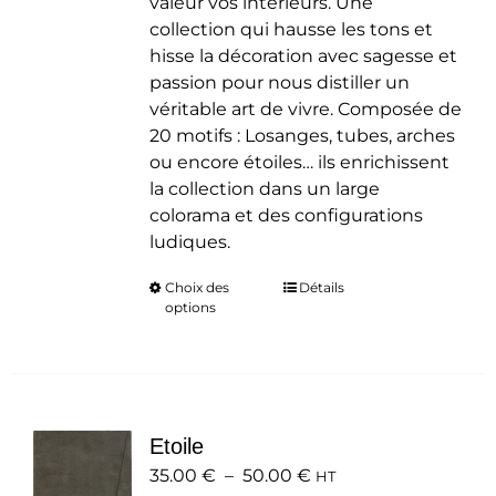
valeur vos intérieurs. Une
collection qui hausse les tons et
hisse la décoration avec sagesse et
passion pour nous distiller un
véritable art de vivre. Composée de
20 motifs : Losanges, tubes, arches
ou encore étoiles… ils enrichissent
la collection dans un large
colorama et des configurations
ludiques.
Choix des
Ce
Détails
options
produit
a
plusieurs
variations.
Les
Etoile
options
Plage
35.00
€
–
50.00
peuvent
€
HT