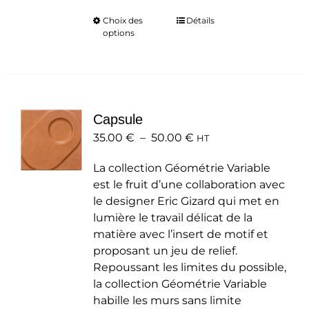
Choix des
Ce
Détails
options
produit
a
plusieurs
variations.
Les
Capsule
options
Plage
35.00
€
–
50.00
peuvent
€
HT
de
être
La collection Géométrie Variable
prix :
choisies
est le fruit d’une collaboration avec
35.00 €
sur
le designer Eric Gizard qui met en
à
la
lumière le travail délicat de la
50.00 €
page
matière avec l’insert de motif et
du
proposant un jeu de relief.
produit
Repoussant les limites du possible,
la collection Géométrie Variable
habille les murs sans limite