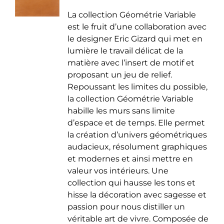
de
être
La collection Géométrie Variable
prix :
choisies
est le fruit d’une collaboration avec
35.00 €
sur
le designer Eric Gizard qui met en
à
la
lumière le travail délicat de la
50.00 €
page
matière avec l’insert de motif et
du
proposant un jeu de relief.
produit
Repoussant les limites du possible,
la collection Géométrie Variable
habille les murs sans limite
d’espace et de temps. Elle permet
la création d’univers géométriques
audacieux, résolument graphiques
et modernes et ainsi mettre en
valeur vos intérieurs. Une
collection qui hausse les tons et
hisse la décoration avec sagesse et
passion pour nous distiller un
véritable art de vivre. Composée de