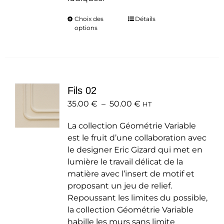
Choix des
Ce
Détails
options
produit
a
plusieurs
variations.
Les
Fils 02
options
Plage
35.00
€
–
50.00
peuvent
€
HT
de
être
La collection Géométrie Variable
prix :
choisies
est le fruit d’une collaboration avec
35.00 €
sur
le designer Eric Gizard qui met en
à
la
lumière le travail délicat de la
50.00 €
page
matière avec l’insert de motif et
du
proposant un jeu de relief.
produit
Repoussant les limites du possible,
la collection Géométrie Variable
habille les murs sans limite