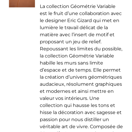
de
être
La collection Géométrie Variable
prix :
choisies
est le fruit d’une collaboration avec
35.00 €
sur
le designer Eric Gizard qui met en
à
la
lumière le travail délicat de la
50.00 €
page
matière avec l’insert de motif et
du
proposant un jeu de relief.
produit
Repoussant les limites du possible,
la collection Géométrie Variable
habille les murs sans limite
d’espace et de temps. Elle permet
la création d’univers géométriques
audacieux, résolument graphiques
et modernes et ainsi mettre en
valeur vos intérieurs. Une
collection qui hausse les tons et
hisse la décoration avec sagesse et
passion pour nous distiller un
véritable art de vivre. Composée de