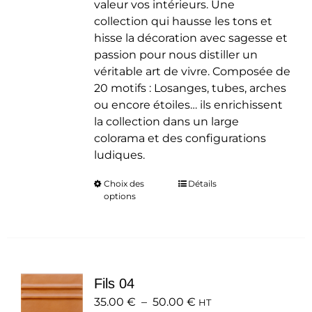
valeur vos intérieurs. Une
collection qui hausse les tons et
hisse la décoration avec sagesse et
passion pour nous distiller un
véritable art de vivre. Composée de
20 motifs : Losanges, tubes, arches
ou encore étoiles… ils enrichissent
la collection dans un large
colorama et des configurations
ludiques.
Choix des
Ce
Détails
options
produit
a
plusieurs
variations.
Les
Fils 04
options
Plage
35.00
€
–
50.00
peuvent
€
HT