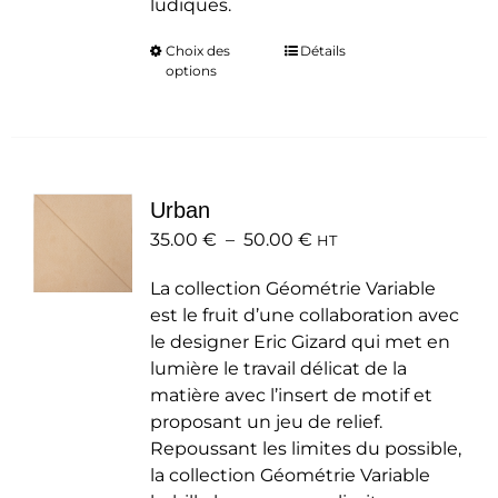
ludiques.
Choix des
Ce
Détails
options
produit
a
plusieurs
variations.
Les
Urban
options
Plage
35.00
€
–
50.00
peuvent
€
HT
de
être
La collection Géométrie Variable
prix :
choisies
est le fruit d’une collaboration avec
35.00 €
sur
le designer Eric Gizard qui met en
à
la
lumière le travail délicat de la
50.00 €
page
matière avec l’insert de motif et
du
proposant un jeu de relief.
produit
Repoussant les limites du possible,
la collection Géométrie Variable