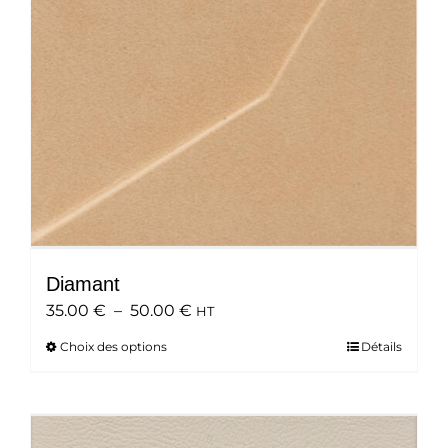
choisies
sur
la
page
du
produit
Diamant
Plage
35.00
€
–
50.00
€
HT
de
Choix des options
Ce
Détails
prix :
produit
35.00 €
a
à
plusieurs
50.00 €
variations.