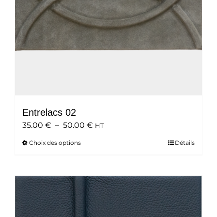
Entrelacs 02
Plage
35.00
€
–
50.00
€
HT
de
Choix des options
Ce
Détails
prix :
produit
35.00 €
a
à
plusieurs
50.00 €
variations.
Les
options