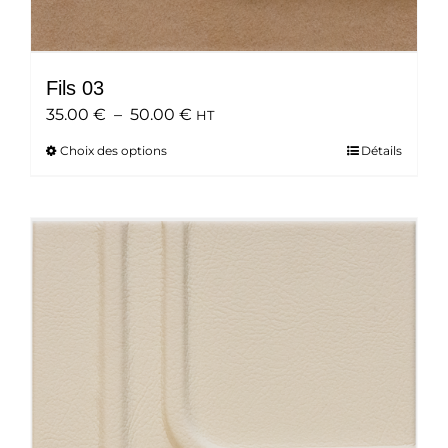
Fils 03
Plage
35.00
€
–
50.00
€
HT
de
Choix des options
Ce
Détails
prix :
produit
35.00 €
a
à
plusieurs
50.00 €
variations.
Les
options
peuvent
être
choisies
sur
la
page