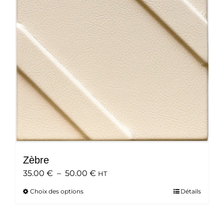
peuvent
être
choisies
sur
la
page
du
produit
Zèbre
Plage
35.00
€
–
50.00
€
HT
de
Choix des options
Ce
Détails
prix :
produit
35.00 €
a
à