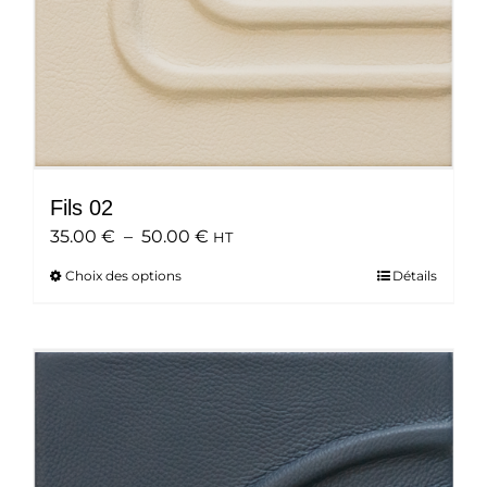
du
produit
Fils 02
Plage
35.00
€
–
50.00
€
HT
de
Choix des options
Ce
Détails
prix :
produit
35.00 €
a
à
plusieurs
50.00 €
variations.
Les
options
peuvent
être