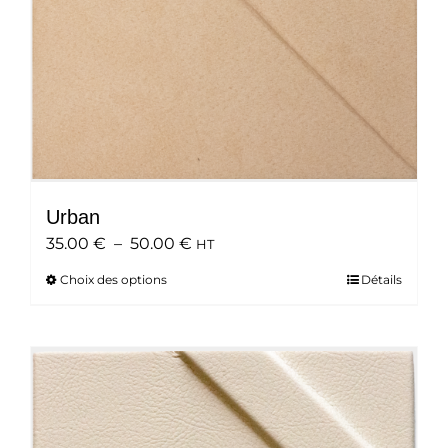
page
du
produit
Urban
Plage
35.00
€
–
50.00
€
HT
de
Choix des options
Ce
Détails
prix :
produit
35.00 €
a
à
plusieurs
50.00 €
variations.
Les
options