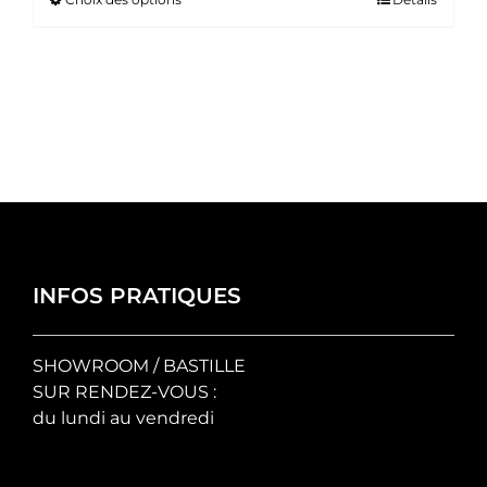
Ce
prix :
produit
35.00 €
a
à
plusieurs
50.00 €
variations.
Les
options
peuvent
être
choisies
sur
la
INFOS PRATIQUES
page
du
SHOWROOM / BASTILLE
produit
SUR RENDEZ-VOUS :
du lundi au vendredi