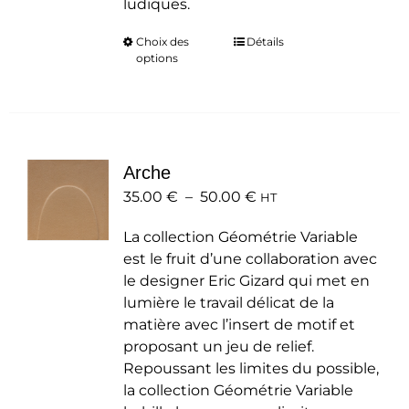
ludiques.
Choix des
Ce
Détails
options
produit
a
plusieurs
variations.
Les
Arche
options
Plage
35.00
€
–
50.00
peuvent
€
HT
de
être
La collection Géométrie Variable
prix :
choisies
est le fruit d’une collaboration avec
35.00 €
sur
le designer Eric Gizard qui met en
à
la
lumière le travail délicat de la
50.00 €
page
matière avec l’insert de motif et
du
proposant un jeu de relief.
produit
Repoussant les limites du possible,
la collection Géométrie Variable