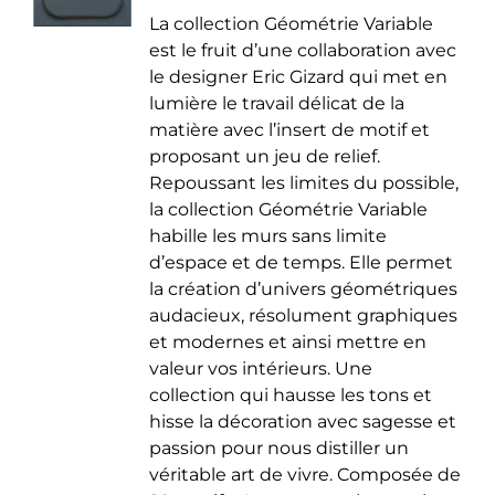
de
être
La collection Géométrie Variable
prix :
choisies
est le fruit d’une collaboration avec
35.00 €
sur
le designer Eric Gizard qui met en
à
la
lumière le travail délicat de la
50.00 €
page
matière avec l’insert de motif et
du
proposant un jeu de relief.
produit
Repoussant les limites du possible,
la collection Géométrie Variable
habille les murs sans limite
d’espace et de temps. Elle permet
la création d’univers géométriques
audacieux, résolument graphiques
et modernes et ainsi mettre en
valeur vos intérieurs. Une
collection qui hausse les tons et
hisse la décoration avec sagesse et
passion pour nous distiller un
véritable art de vivre. Composée de