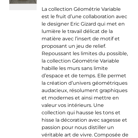
de
être
La collection Géométrie Variable
prix :
choisies
est le fruit d’une collaboration avec
35.00 €
sur
le designer Eric Gizard qui met en
à
la
lumière le travail délicat de la
50.00 €
page
matière avec l’insert de motif et
du
proposant un jeu de relief.
produit
Repoussant les limites du possible,
la collection Géométrie Variable
habille les murs sans limite
d’espace et de temps. Elle permet
la création d’univers géométriques
audacieux, résolument graphiques
et modernes et ainsi mettre en
valeur vos intérieurs. Une
collection qui hausse les tons et
hisse la décoration avec sagesse et
passion pour nous distiller un
véritable art de vivre. Composée de