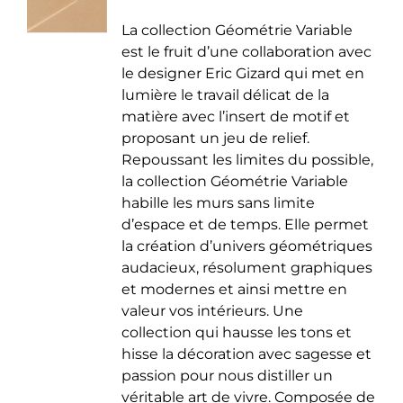
de
être
La collection Géométrie Variable
prix :
choisies
est le fruit d’une collaboration avec
35.00 €
sur
le designer Eric Gizard qui met en
à
la
lumière le travail délicat de la
50.00 €
page
matière avec l’insert de motif et
du
proposant un jeu de relief.
produit
Repoussant les limites du possible,
la collection Géométrie Variable
habille les murs sans limite
d’espace et de temps. Elle permet
la création d’univers géométriques
audacieux, résolument graphiques
et modernes et ainsi mettre en
valeur vos intérieurs. Une
collection qui hausse les tons et
hisse la décoration avec sagesse et
passion pour nous distiller un
véritable art de vivre. Composée de