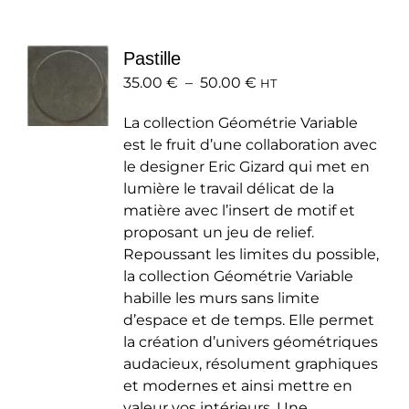
variations.
Les
Pastille
options
Plage
35.00
€
–
50.00
peuvent
€
HT
de
être
La collection Géométrie Variable
prix :
choisies
est le fruit d’une collaboration avec
35.00 €
sur
le designer Eric Gizard qui met en
à
la
lumière le travail délicat de la
50.00 €
page
matière avec l’insert de motif et
du
proposant un jeu de relief.
produit
Repoussant les limites du possible,
la collection Géométrie Variable
habille les murs sans limite
d’espace et de temps. Elle permet
la création d’univers géométriques
audacieux, résolument graphiques
et modernes et ainsi mettre en
valeur vos intérieurs. Une