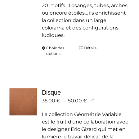
20 motifs : Losanges, tubes, arches
ou encore étoiles… ils enrichissent
la collection dans un large
colorama et des configurations
ludiques.
Choix des
Ce
Détails
options
produit
a
plusieurs
variations.
Les
Disque
options
Plage
35.00
€
–
50.00
peuvent
€
HT
de
être
La collection Géométrie Variable
prix :
choisies
est le fruit d’une collaboration avec
35.00 €
sur
le designer Eric Gizard qui met en
à
la
lumière le travail délicat de la
50.00 €
page