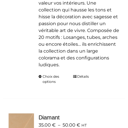
valeur vos intérieurs. Une
collection qui hausse les tons et
hisse la décoration avec sagesse et
passion pour nous distiller un
véritable art de vivre. Composée de
20 motifs : Losanges, tubes, arches
ou encore étoiles… ils enrichissent
la collection dans un large
colorama et des configurations
ludiques.
Choix des
Ce
Détails
options
produit
a
plusieurs
variations.
Les
Diamant
options
Plage
35.00
€
–
50.00
peuvent
€
HT