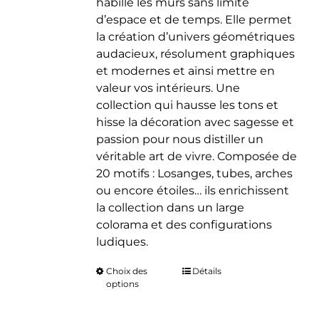
habille les murs sans limite
d’espace et de temps. Elle permet
la création d’univers géométriques
audacieux, résolument graphiques
et modernes et ainsi mettre en
valeur vos intérieurs. Une
collection qui hausse les tons et
hisse la décoration avec sagesse et
passion pour nous distiller un
véritable art de vivre. Composée de
20 motifs : Losanges, tubes, arches
ou encore étoiles… ils enrichissent
la collection dans un large
colorama et des configurations
ludiques.
Choix des
Ce
Détails
options
produit
a