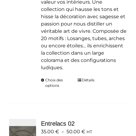
valeur vos intérieurs. Une
collection qui hausse les tons et
hisse la décoration avec sagesse et
passion pour nous distiller un
véritable art de vivre. Composée de
20 motifs : Losanges, tubes, arches
ou encore étoiles… ils enrichissent
la collection dans un large
colorama et des configurations
ludiques.
Choix des
Ce
Détails
options
produit
a
plusieurs
variations.
Les
Entrelacs 02
options
Plage
35.00
€
–
50.00
peuvent
€
HT