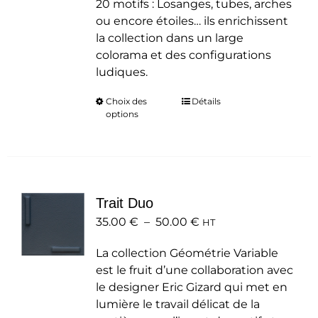
20 motifs : Losanges, tubes, arches
ou encore étoiles… ils enrichissent
la collection dans un large
colorama et des configurations
ludiques.
Choix des
Ce
Détails
options
produit
a
plusieurs
variations.
Les
Trait Duo
options
Plage
35.00
€
–
50.00
peuvent
€
HT
de
être
La collection Géométrie Variable
prix :
choisies
est le fruit d’une collaboration avec
35.00 €
sur
le designer Eric Gizard qui met en
à
la
lumière le travail délicat de la
50.00 €
page