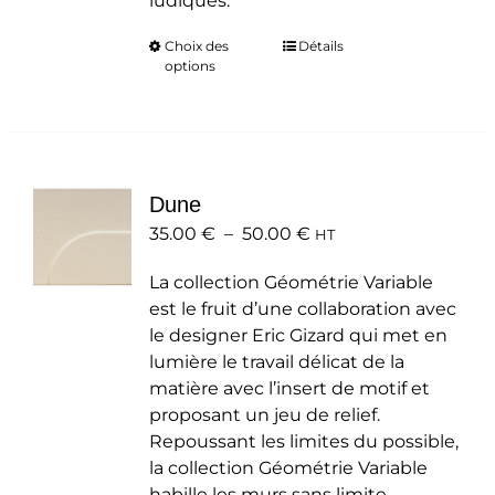
ludiques.
Choix des
Ce
Détails
options
produit
a
plusieurs
variations.
Les
Dune
options
Plage
35.00
€
–
50.00
peuvent
€
HT
de
être
La collection Géométrie Variable
prix :
choisies
est le fruit d’une collaboration avec
35.00 €
sur
le designer Eric Gizard qui met en
à
la
lumière le travail délicat de la
50.00 €
page
matière avec l’insert de motif et
du
proposant un jeu de relief.
produit
Repoussant les limites du possible,
la collection Géométrie Variable
habille les murs sans limite