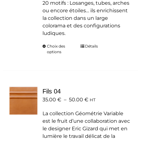
20 motifs : Losanges, tubes, arches
ou encore étoiles… ils enrichissent
la collection dans un large
colorama et des configurations
ludiques.
Choix des
Ce
Détails
options
produit
a
plusieurs
variations.
Les
Fils 04
options
Plage
35.00
€
–
50.00
peuvent
€
HT
de
être
La collection Géométrie Variable
prix :
choisies
est le fruit d’une collaboration avec
35.00 €
sur
le designer Eric Gizard qui met en
à
la
lumière le travail délicat de la
50.00 €
page