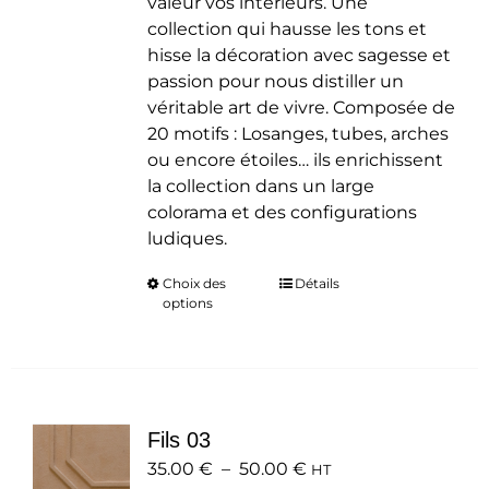
valeur vos intérieurs. Une
collection qui hausse les tons et
hisse la décoration avec sagesse et
passion pour nous distiller un
véritable art de vivre. Composée de
20 motifs : Losanges, tubes, arches
ou encore étoiles… ils enrichissent
la collection dans un large
colorama et des configurations
ludiques.
Choix des
Ce
Détails
options
produit
a
plusieurs
variations.
Les
Fils 03
options
Plage
35.00
€
–
50.00
peuvent
€
HT