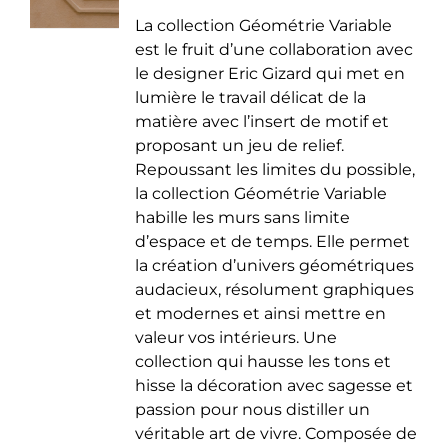
de
être
La collection Géométrie Variable
prix :
choisies
est le fruit d’une collaboration avec
35.00 €
sur
le designer Eric Gizard qui met en
à
la
lumière le travail délicat de la
50.00 €
page
matière avec l’insert de motif et
du
proposant un jeu de relief.
produit
Repoussant les limites du possible,
la collection Géométrie Variable
habille les murs sans limite
d’espace et de temps. Elle permet
la création d’univers géométriques
audacieux, résolument graphiques
et modernes et ainsi mettre en
valeur vos intérieurs. Une
collection qui hausse les tons et
hisse la décoration avec sagesse et
passion pour nous distiller un
véritable art de vivre. Composée de