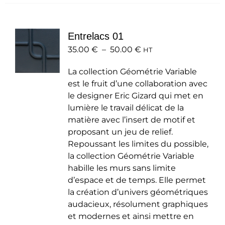
plusieurs
variations.
Les
Entrelacs 01
options
Plage
35.00
€
–
50.00
peuvent
€
HT
de
être
La collection Géométrie Variable
prix :
choisies
est le fruit d’une collaboration avec
35.00 €
sur
le designer Eric Gizard qui met en
à
la
lumière le travail délicat de la
50.00 €
page
matière avec l’insert de motif et
du
proposant un jeu de relief.
produit
Repoussant les limites du possible,
la collection Géométrie Variable
habille les murs sans limite
d’espace et de temps. Elle permet
la création d’univers géométriques
audacieux, résolument graphiques
et modernes et ainsi mettre en