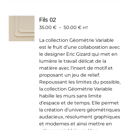
variations.
Les
Fils 02
options
Plage
35.00
€
–
50.00
peuvent
€
HT
de
être
La collection Géométrie Variable
prix :
choisies
est le fruit d’une collaboration avec
35.00 €
sur
le designer Eric Gizard qui met en
à
la
lumière le travail délicat de la
50.00 €
page
matière avec l’insert de motif et
du
proposant un jeu de relief.
produit
Repoussant les limites du possible,
la collection Géométrie Variable
habille les murs sans limite
d’espace et de temps. Elle permet
la création d’univers géométriques
audacieux, résolument graphiques
et modernes et ainsi mettre en