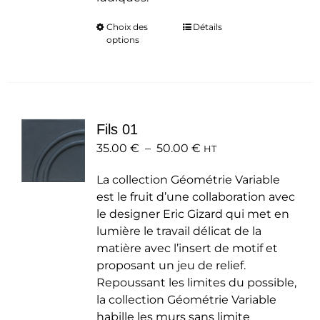
Choix des
Ce
Détails
options
produit
a
plusieurs
variations.
Les
Fils 01
options
Plage
35.00
€
–
50.00
peuvent
€
HT
de
être
La collection Géométrie Variable
prix :
choisies
est le fruit d’une collaboration avec
35.00 €
sur
le designer Eric Gizard qui met en
à
la
lumière le travail délicat de la
50.00 €
page
matière avec l’insert de motif et
du
proposant un jeu de relief.
produit
Repoussant les limites du possible,
la collection Géométrie Variable
habille les murs sans limite