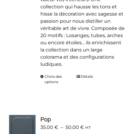
collection qui hausse les tons et
hisse la décoration avec sagesse et
passion pour nous distiller un
véritable art de vivre. Composée de
20 motifs : Losanges, tubes, arches
ou encore étoiles… ils enrichissent
la collection dans un large
colorama et des configurations
ludiques.
Choix des
Ce
Détails
options
produit
a
plusieurs
variations.
Les
Pop
options
Plage
35.00
€
–
50.00
peuvent
€
HT