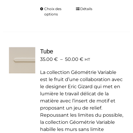
Choix des
Ce
Détails
options
produit
a
plusieurs
variations.
Les
Tube
options
Plage
35.00
€
–
50.00
peuvent
€
HT
de
être
La collection Géométrie Variable
prix :
choisies
est le fruit d’une collaboration avec
35.00 €
sur
le designer Eric Gizard qui met en
à
la
lumière le travail délicat de la
50.00 €
page
matière avec l’insert de motif et
du
proposant un jeu de relief.
produit
Repoussant les limites du possible,
la collection Géométrie Variable
habille les murs sans limite