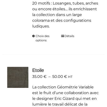
20 motifs : Losanges, tubes, arches
ou encore étoiles… ils enrichissent
la collection dans un large
colorama et des configurations
ludiques.
Choix des
Ce
Détails
options
produit
a
plusieurs
variations.
Les
Etoile
options
Plage
35.00
€
–
50.00
peuvent
€
HT
de
être
La collection Géométrie Variable
prix :
choisies
est le fruit d’une collaboration avec
35.00 €
sur
le designer Eric Gizard qui met en
à
la
lumière le travail délicat de la
50.00 €
page