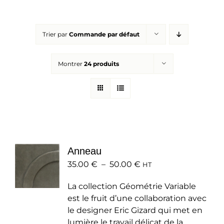
Réalisations
Trier par
Commande par défaut
Panier
Montrer
24 produits
Mon compte
Anneau
Plage
35.00
€
–
50.00
€
HT
de
La collection Géométrie Variable
prix :
est le fruit d’une collaboration avec
35.00 €
le designer Eric Gizard qui met en
à
lumière le travail délicat de la
50.00 €