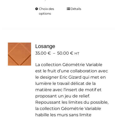
Choix des
Ce
Détails
options
produit
a
plusieurs
variations.
Les
Losange
options
Plage
35.00
€
–
50.00
peuvent
€
HT
de
être
La collection Géométrie Variable
prix :
choisies
est le fruit d’une collaboration avec
35.00 €
sur
le designer Eric Gizard qui met en
à
la
lumière le travail délicat de la
50.00 €
page
matière avec l’insert de motif et
du
proposant un jeu de relief.
produit
Repoussant les limites du possible,
la collection Géométrie Variable
habille les murs sans limite