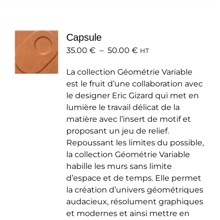
plusieurs
variations.
Les
Capsule
options
Plage
35.00
€
–
50.00
peuvent
€
HT
de
être
La collection Géométrie Variable
prix :
choisies
est le fruit d’une collaboration avec
35.00 €
sur
le designer Eric Gizard qui met en
à
la
lumière le travail délicat de la
50.00 €
page
matière avec l’insert de motif et
du
proposant un jeu de relief.
produit
Repoussant les limites du possible,
la collection Géométrie Variable
habille les murs sans limite
d’espace et de temps. Elle permet
la création d’univers géométriques
audacieux, résolument graphiques
et modernes et ainsi mettre en