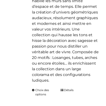
habille les murs sans limite
d’espace et de temps. Elle permet
la création d’univers géométriques
audacieux, résolument graphiques
et modernes et ainsi mettre en
valeur vos intérieurs. Une
collection qui hausse les tons et
hisse la décoration avec sagesse et
passion pour nous distiller un
véritable art de vivre. Composée de
20 motifs : Losanges, tubes, arches
ou encore étoiles… ils enrichissent
la collection dans un large
colorama et des configurations
ludiques.
Choix des
Ce
Détails
options
produit
a