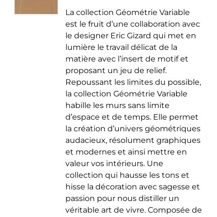
de
être
La collection Géométrie Variable
prix :
choisies
est le fruit d’une collaboration avec
35.00 €
sur
le designer Eric Gizard qui met en
à
la
lumière le travail délicat de la
50.00 €
page
matière avec l’insert de motif et
du
proposant un jeu de relief.
produit
Repoussant les limites du possible,
la collection Géométrie Variable
habille les murs sans limite
d’espace et de temps. Elle permet
la création d’univers géométriques
audacieux, résolument graphiques
et modernes et ainsi mettre en
valeur vos intérieurs. Une
collection qui hausse les tons et
hisse la décoration avec sagesse et
passion pour nous distiller un
véritable art de vivre. Composée de