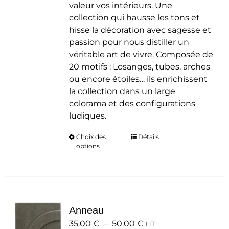
valeur vos intérieurs. Une
collection qui hausse les tons et
hisse la décoration avec sagesse et
passion pour nous distiller un
véritable art de vivre. Composée de
20 motifs : Losanges, tubes, arches
ou encore étoiles… ils enrichissent
la collection dans un large
colorama et des configurations
ludiques.
Choix des
Ce
Détails
options
produit
a
plusieurs
variations.
Les
Anneau
options
Plage
35.00
€
–
50.00
peuvent
€
HT