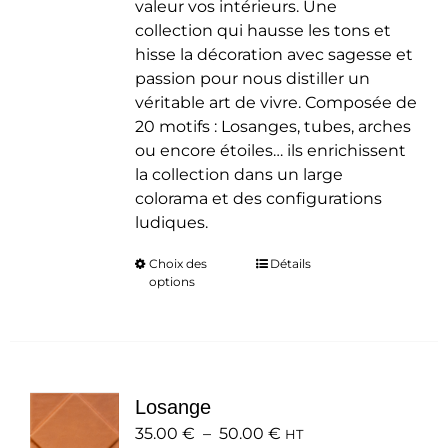
valeur vos intérieurs. Une
collection qui hausse les tons et
hisse la décoration avec sagesse et
passion pour nous distiller un
véritable art de vivre. Composée de
20 motifs : Losanges, tubes, arches
ou encore étoiles… ils enrichissent
la collection dans un large
colorama et des configurations
ludiques.
Choix des
Ce
Détails
options
produit
a
plusieurs
variations.
Les
Losange
options
Plage
35.00
€
–
50.00
peuvent
€
HT