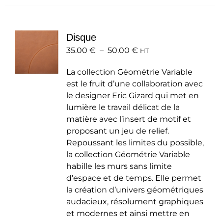
plusieurs
variations.
Les
Disque
options
Plage
35.00
€
–
50.00
peuvent
€
HT
de
être
La collection Géométrie Variable
prix :
choisies
est le fruit d’une collaboration avec
35.00 €
sur
le designer Eric Gizard qui met en
à
la
lumière le travail délicat de la
50.00 €
page
matière avec l’insert de motif et
du
proposant un jeu de relief.
produit
Repoussant les limites du possible,
la collection Géométrie Variable
habille les murs sans limite
d’espace et de temps. Elle permet
la création d’univers géométriques
audacieux, résolument graphiques
et modernes et ainsi mettre en