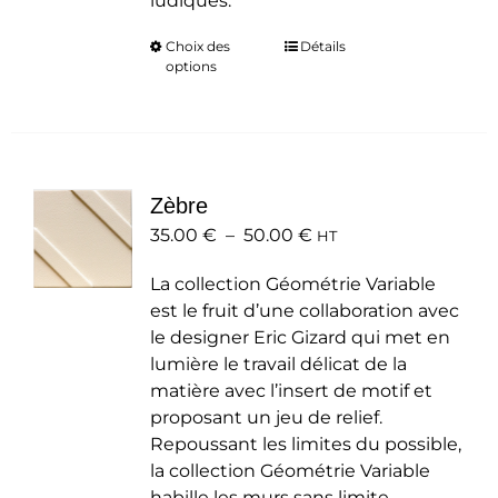
ludiques.
Choix des
Ce
Détails
options
produit
a
plusieurs
variations.
Les
Zèbre
options
Plage
35.00
€
–
50.00
peuvent
€
HT
de
être
La collection Géométrie Variable
prix :
choisies
est le fruit d’une collaboration avec
35.00 €
sur
le designer Eric Gizard qui met en
à
la
lumière le travail délicat de la
50.00 €
page
matière avec l’insert de motif et
du
proposant un jeu de relief.
produit
Repoussant les limites du possible,
la collection Géométrie Variable
habille les murs sans limite