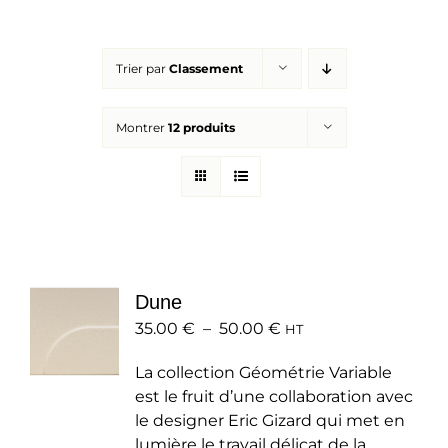
Réalisations
Trier par
Classement
Panier
Montrer
12 produits
Mon compte
Dune
Plage
35.00
€
–
50.00
€
HT
de
La collection Géométrie Variable
prix :
est le fruit d’une collaboration avec
35.00 €
le designer Eric Gizard qui met en
à
lumière le travail délicat de la
50.00 €