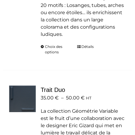
20 motifs : Losanges, tubes, arches
ou encore étoiles… ils enrichissent
la collection dans un large
colorama et des configurations
ludiques.
Choix des
Ce
Détails
options
produit
a
plusieurs
variations.
Les
Trait Duo
options
Plage
35.00
€
–
50.00
peuvent
€
HT
de
être
La collection Géométrie Variable
prix :
choisies
est le fruit d’une collaboration avec
35.00 €
sur
le designer Eric Gizard qui met en
à
la
lumière le travail délicat de la
50.00 €
page