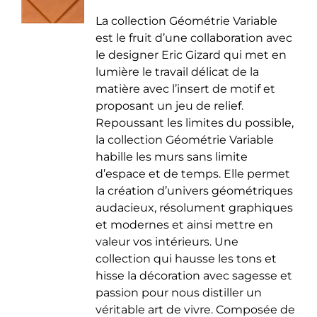
de
être
La collection Géométrie Variable
prix :
choisies
est le fruit d’une collaboration avec
35.00 €
sur
le designer Eric Gizard qui met en
à
la
lumière le travail délicat de la
50.00 €
page
matière avec l’insert de motif et
du
proposant un jeu de relief.
produit
Repoussant les limites du possible,
la collection Géométrie Variable
habille les murs sans limite
d’espace et de temps. Elle permet
la création d’univers géométriques
audacieux, résolument graphiques
et modernes et ainsi mettre en
valeur vos intérieurs. Une
collection qui hausse les tons et
hisse la décoration avec sagesse et
passion pour nous distiller un
véritable art de vivre. Composée de