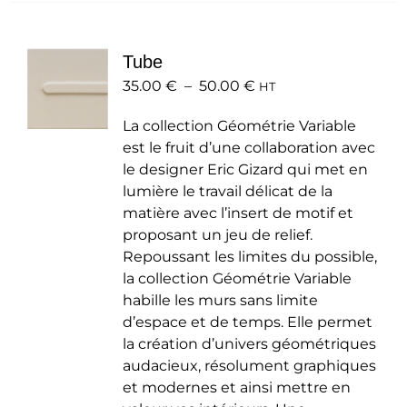
variations.
Les
Tube
options
Plage
35.00
€
–
50.00
peuvent
€
HT
de
être
La collection Géométrie Variable
prix :
choisies
est le fruit d’une collaboration avec
35.00 €
sur
le designer Eric Gizard qui met en
à
la
lumière le travail délicat de la
50.00 €
page
matière avec l’insert de motif et
du
proposant un jeu de relief.
produit
Repoussant les limites du possible,
la collection Géométrie Variable
habille les murs sans limite
d’espace et de temps. Elle permet
la création d’univers géométriques
audacieux, résolument graphiques
et modernes et ainsi mettre en