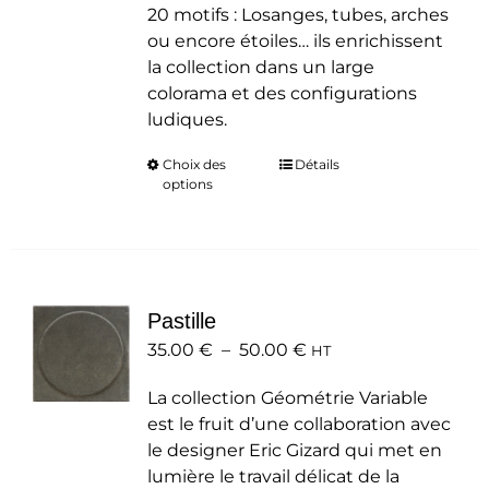
20 motifs : Losanges, tubes, arches
ou encore étoiles… ils enrichissent
la collection dans un large
colorama et des configurations
ludiques.
Choix des
Ce
Détails
options
produit
a
plusieurs
variations.
Les
Pastille
options
Plage
35.00
€
–
50.00
peuvent
€
HT
de
être
La collection Géométrie Variable
prix :
choisies
est le fruit d’une collaboration avec
35.00 €
sur
le designer Eric Gizard qui met en
à
la
lumière le travail délicat de la
50.00 €
page