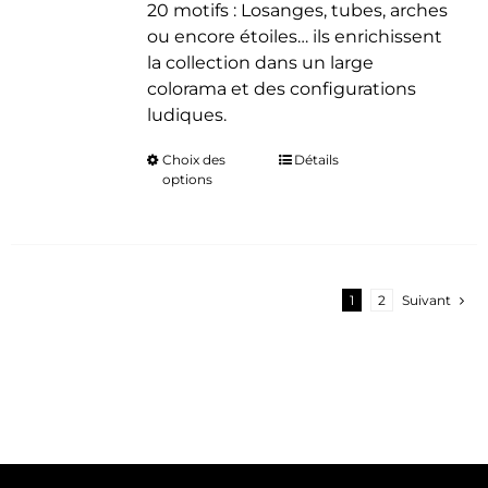
20 motifs : Losanges, tubes, arches
ou encore étoiles… ils enrichissent
la collection dans un large
colorama et des configurations
ludiques.
Choix des
Ce
Détails
options
produit
a
plusieurs
variations.
Les
1
2
Suivant
options
peuvent
être
choisies
sur
la
page