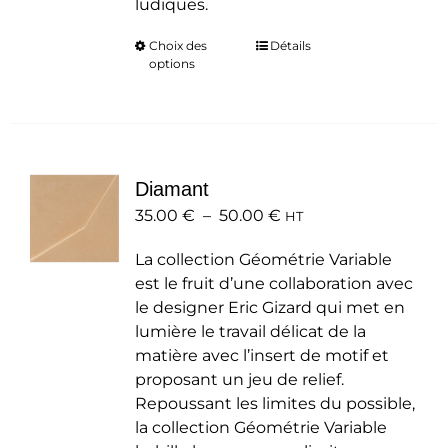
ludiques.
Choix des
Ce
Détails
options
produit
a
plusieurs
variations.
Les
Diamant
options
Plage
35.00
€
–
50.00
peuvent
€
HT
de
être
La collection Géométrie Variable
prix :
choisies
est le fruit d’une collaboration avec
35.00 €
sur
le designer Eric Gizard qui met en
à
la
lumière le travail délicat de la
50.00 €
page
matière avec l’insert de motif et
du
proposant un jeu de relief.
produit
Repoussant les limites du possible,
la collection Géométrie Variable