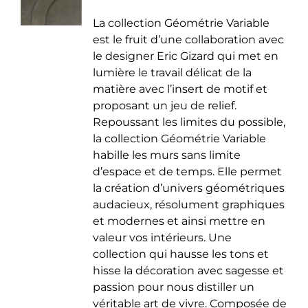
de
être
La collection Géométrie Variable
prix :
choisies
est le fruit d’une collaboration avec
35.00 €
sur
le designer Eric Gizard qui met en
à
la
lumière le travail délicat de la
50.00 €
page
matière avec l’insert de motif et
du
proposant un jeu de relief.
produit
Repoussant les limites du possible,
la collection Géométrie Variable
habille les murs sans limite
d’espace et de temps. Elle permet
la création d’univers géométriques
audacieux, résolument graphiques
et modernes et ainsi mettre en
valeur vos intérieurs. Une
collection qui hausse les tons et
hisse la décoration avec sagesse et
passion pour nous distiller un
véritable art de vivre. Composée de