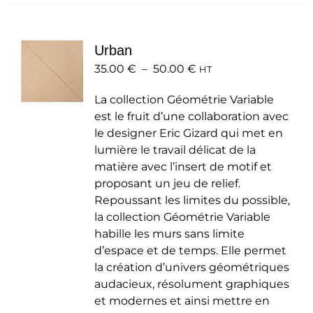
plusieurs
variations.
Les
Urban
options
Plage
35.00
€
–
50.00
peuvent
€
HT
de
être
La collection Géométrie Variable
prix :
choisies
est le fruit d’une collaboration avec
35.00 €
sur
le designer Eric Gizard qui met en
à
la
lumière le travail délicat de la
50.00 €
page
matière avec l’insert de motif et
du
proposant un jeu de relief.
produit
Repoussant les limites du possible,
la collection Géométrie Variable
habille les murs sans limite
d’espace et de temps. Elle permet
la création d’univers géométriques
audacieux, résolument graphiques
et modernes et ainsi mettre en