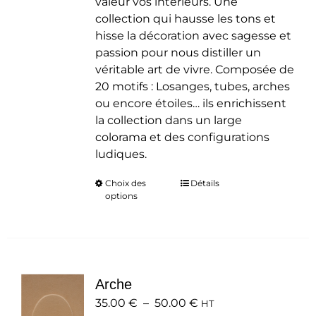
valeur vos intérieurs. Une
collection qui hausse les tons et
hisse la décoration avec sagesse et
passion pour nous distiller un
véritable art de vivre. Composée de
20 motifs : Losanges, tubes, arches
ou encore étoiles… ils enrichissent
la collection dans un large
colorama et des configurations
ludiques.
Choix des
Ce
Détails
options
produit
a
plusieurs
variations.
Les
Arche
options
Plage
35.00
€
–
50.00
peuvent
€
HT