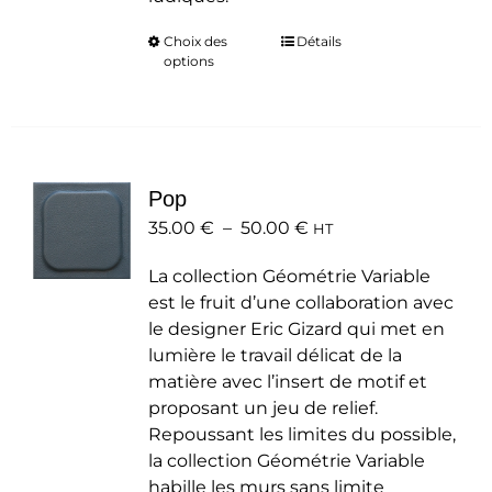
Choix des
Ce
Détails
options
produit
a
plusieurs
variations.
Les
Pop
options
Plage
35.00
€
–
50.00
peuvent
€
HT
de
être
La collection Géométrie Variable
prix :
choisies
est le fruit d’une collaboration avec
35.00 €
sur
le designer Eric Gizard qui met en
à
la
lumière le travail délicat de la
50.00 €
page
matière avec l’insert de motif et
du
proposant un jeu de relief.
produit
Repoussant les limites du possible,
la collection Géométrie Variable
habille les murs sans limite