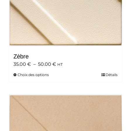
du
produit
Zèbre
Plage
35.00
€
–
50.00
€
HT
de
Choix des options
Ce
Détails
prix :
produit
35.00 €
a
à
plusieurs
50.00 €
variations.
Les
options
peuvent