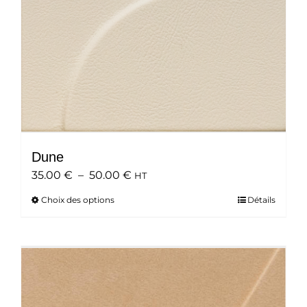
Dune
Plage
35.00
€
–
50.00
€
HT
de
Choix des options
Ce
Détails
prix :
produit
35.00 €
a
à
plusieurs
50.00 €
variations.
Les
options