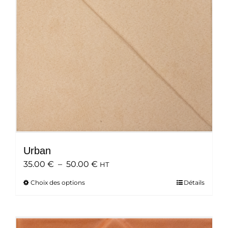
être
choisies
sur
la
page
du
produit
Urban
Plage
35.00
€
–
50.00
€
HT
de
Choix des options
Ce
Détails
prix :
produit
35.00 €
a
à
plusieurs
50.00 €