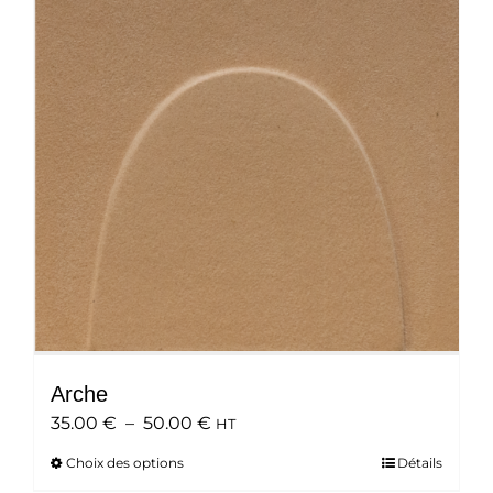
options
peuvent
être
choisies
sur
la
page
du
produit
Arche
Plage
35.00
€
–
50.00
€
HT
de
Choix des options
Ce
Détails
prix :
produit