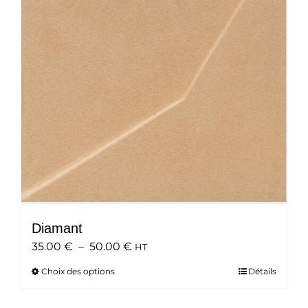
peuvent
être
choisies
sur
la
page
du
produit
Diamant
Plage
35.00
€
–
50.00
€
HT
de
Choix des options
Ce
Détails
prix :
produit
35.00 €
a