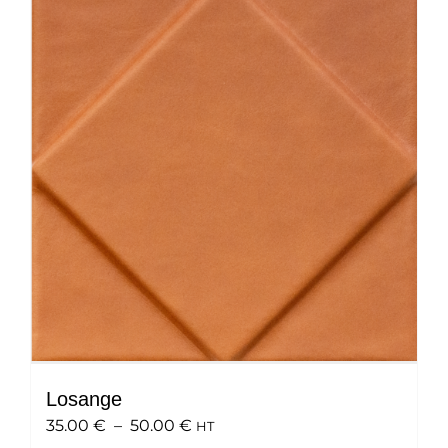
variations.
Les
options
peuvent
être
choisies
sur
la
page
du
produit
Losange
Plage
35.00
€
–
50.00
€
HT