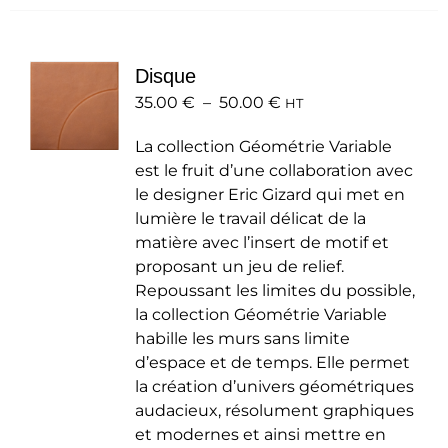
plusieurs
variations.
Les
Disque
options
Plage
35.00
€
–
50.00
peuvent
€
HT
de
être
La collection Géométrie Variable
prix :
choisies
est le fruit d’une collaboration avec
35.00 €
sur
le designer Eric Gizard qui met en
à
la
lumière le travail délicat de la
50.00 €
page
matière avec l’insert de motif et
du
proposant un jeu de relief.
produit
Repoussant les limites du possible,
la collection Géométrie Variable
habille les murs sans limite
d’espace et de temps. Elle permet
la création d’univers géométriques
audacieux, résolument graphiques
et modernes et ainsi mettre en