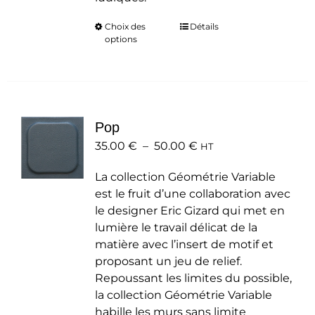
Choix des
Ce
Détails
options
produit
a
plusieurs
variations.
Les
Pop
options
Plage
35.00
€
–
50.00
peuvent
€
HT
de
être
La collection Géométrie Variable
prix :
choisies
est le fruit d’une collaboration avec
35.00 €
sur
le designer Eric Gizard qui met en
à
la
lumière le travail délicat de la
50.00 €
page
matière avec l’insert de motif et
du
proposant un jeu de relief.
produit
Repoussant les limites du possible,
la collection Géométrie Variable
habille les murs sans limite