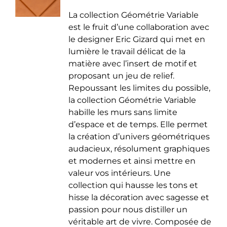
de
être
La collection Géométrie Variable
prix :
choisies
est le fruit d’une collaboration avec
35.00 €
sur
le designer Eric Gizard qui met en
à
la
lumière le travail délicat de la
50.00 €
page
matière avec l’insert de motif et
du
proposant un jeu de relief.
produit
Repoussant les limites du possible,
la collection Géométrie Variable
habille les murs sans limite
d’espace et de temps. Elle permet
la création d’univers géométriques
audacieux, résolument graphiques
et modernes et ainsi mettre en
valeur vos intérieurs. Une
collection qui hausse les tons et
hisse la décoration avec sagesse et
passion pour nous distiller un
véritable art de vivre. Composée de