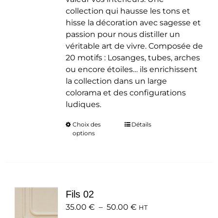
collection qui hausse les tons et
hisse la décoration avec sagesse et
passion pour nous distiller un
véritable art de vivre. Composée de
20 motifs : Losanges, tubes, arches
ou encore étoiles… ils enrichissent
la collection dans un large
colorama et des configurations
ludiques.
Choix des
Ce
Détails
options
produit
a
plusieurs
variations.
Les
Fils 02
options
Plage
35.00
€
–
50.00
peuvent
€
HT