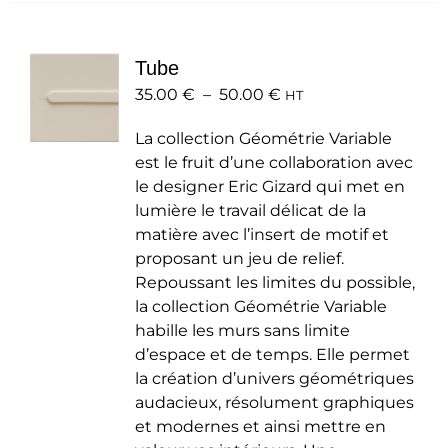
variations.
Les
Tube
options
Plage
35.00
€
–
50.00
peuvent
€
HT
de
être
La collection Géométrie Variable
prix :
choisies
est le fruit d’une collaboration avec
35.00 €
sur
le designer Eric Gizard qui met en
à
la
lumière le travail délicat de la
50.00 €
page
matière avec l’insert de motif et
du
proposant un jeu de relief.
produit
Repoussant les limites du possible,
la collection Géométrie Variable
habille les murs sans limite
d’espace et de temps. Elle permet
la création d’univers géométriques
audacieux, résolument graphiques
et modernes et ainsi mettre en