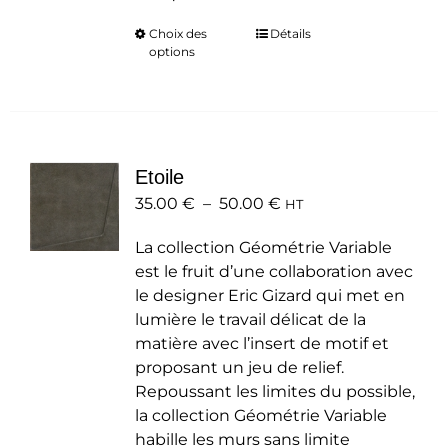
Choix des
Ce
Détails
options
produit
a
plusieurs
variations.
Les
Etoile
options
Plage
35.00
€
–
50.00
peuvent
€
HT
de
être
La collection Géométrie Variable
prix :
choisies
est le fruit d’une collaboration avec
35.00 €
sur
le designer Eric Gizard qui met en
à
la
lumière le travail délicat de la
50.00 €
page
matière avec l’insert de motif et
du
proposant un jeu de relief.
produit
Repoussant les limites du possible,
la collection Géométrie Variable
habille les murs sans limite