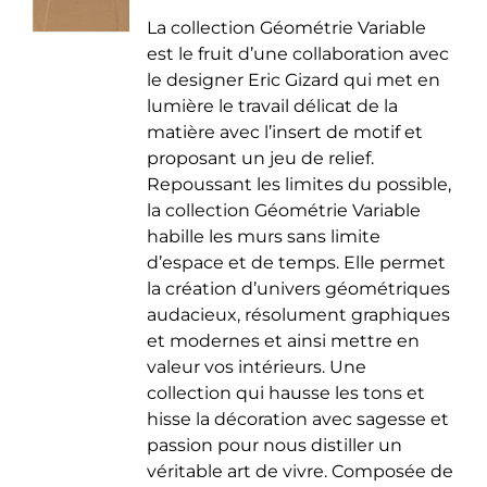
de
être
La collection Géométrie Variable
prix :
choisies
est le fruit d’une collaboration avec
35.00 €
sur
le designer Eric Gizard qui met en
à
la
lumière le travail délicat de la
50.00 €
page
matière avec l’insert de motif et
du
proposant un jeu de relief.
produit
Repoussant les limites du possible,
la collection Géométrie Variable
habille les murs sans limite
d’espace et de temps. Elle permet
la création d’univers géométriques
audacieux, résolument graphiques
et modernes et ainsi mettre en
valeur vos intérieurs. Une
collection qui hausse les tons et
hisse la décoration avec sagesse et
passion pour nous distiller un
véritable art de vivre. Composée de