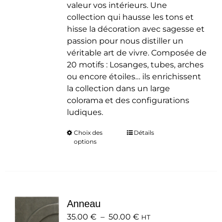
valeur vos intérieurs. Une
collection qui hausse les tons et
hisse la décoration avec sagesse et
passion pour nous distiller un
véritable art de vivre. Composée de
20 motifs : Losanges, tubes, arches
ou encore étoiles… ils enrichissent
la collection dans un large
colorama et des configurations
ludiques.
Choix des
Ce
Détails
options
produit
a
plusieurs
variations.
Les
Anneau
options
Plage
35.00
€
–
50.00
peuvent
€
HT