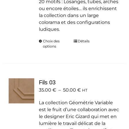
20 motifs : Losanges, tubes, arches
ou encore étoiles… ils enrichissent
la collection dans un large
colorama et des configurations
ludiques.
Choix des
Ce
Détails
options
produit
a
plusieurs
variations.
Les
Fils 03
options
Plage
35.00
€
–
50.00
peuvent
€
HT
de
être
La collection Géométrie Variable
prix :
choisies
est le fruit d’une collaboration avec
35.00 €
sur
le designer Eric Gizard qui met en
à
la
lumière le travail délicat de la
50.00 €
page