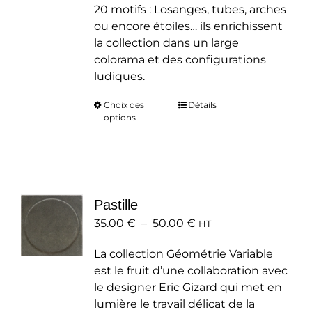
20 motifs : Losanges, tubes, arches
ou encore étoiles… ils enrichissent
la collection dans un large
colorama et des configurations
ludiques.
Choix des
Ce
Détails
options
produit
a
plusieurs
variations.
Les
Pastille
options
Plage
35.00
€
–
50.00
peuvent
€
HT
de
être
La collection Géométrie Variable
prix :
choisies
est le fruit d’une collaboration avec
35.00 €
sur
le designer Eric Gizard qui met en
à
la
lumière le travail délicat de la
50.00 €
page