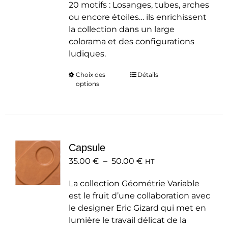
20 motifs : Losanges, tubes, arches
ou encore étoiles… ils enrichissent
la collection dans un large
colorama et des configurations
ludiques.
Choix des
Ce
Détails
options
produit
a
plusieurs
variations.
Les
Capsule
options
Plage
35.00
€
–
50.00
peuvent
€
HT
de
être
La collection Géométrie Variable
prix :
choisies
est le fruit d’une collaboration avec
35.00 €
sur
le designer Eric Gizard qui met en
à
la
lumière le travail délicat de la
50.00 €
page