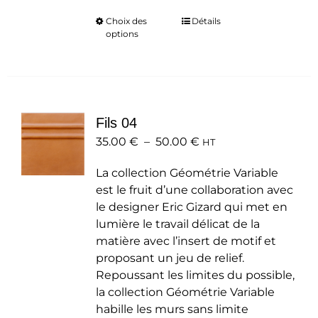
Choix des
Ce
Détails
options
produit
a
plusieurs
variations.
Les
Fils 04
options
Plage
35.00
€
–
50.00
peuvent
€
HT
de
être
La collection Géométrie Variable
prix :
choisies
est le fruit d’une collaboration avec
35.00 €
sur
le designer Eric Gizard qui met en
à
la
lumière le travail délicat de la
50.00 €
page
matière avec l’insert de motif et
du
proposant un jeu de relief.
produit
Repoussant les limites du possible,
la collection Géométrie Variable
habille les murs sans limite