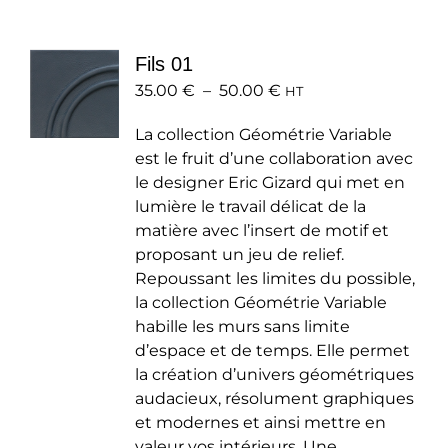
variations.
Les
Fils 01
options
Plage
35.00
€
–
50.00
peuvent
€
HT
de
être
La collection Géométrie Variable
prix :
choisies
est le fruit d’une collaboration avec
35.00 €
sur
le designer Eric Gizard qui met en
à
la
lumière le travail délicat de la
50.00 €
page
matière avec l’insert de motif et
du
proposant un jeu de relief.
produit
Repoussant les limites du possible,
la collection Géométrie Variable
habille les murs sans limite
d’espace et de temps. Elle permet
la création d’univers géométriques
audacieux, résolument graphiques
et modernes et ainsi mettre en
valeur vos intérieurs. Une