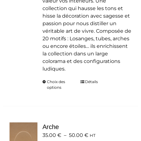
valeur vos intérieurs. Une
collection qui hausse les tons et
hisse la décoration avec sagesse et
passion pour nous distiller un
véritable art de vivre. Composée de
20 motifs : Losanges, tubes, arches
ou encore étoiles… ils enrichissent
la collection dans un large
colorama et des configurations
ludiques.
Choix des
Ce
Détails
options
produit
a
plusieurs
variations.
Les
Arche
options
Plage
35.00
€
–
50.00
peuvent
€
HT