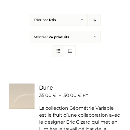
Réalisations
Trier par
Prix
Panier
Montrer
24 produits
Mon compte
Dune
Plage
35.00
€
–
50.00
€
HT
de
La collection Géométrie Variable
prix :
est le fruit d’une collaboration avec
35.00 €
le designer Eric Gizard qui met en
à
lumière le travail délicat de la
50.00 €