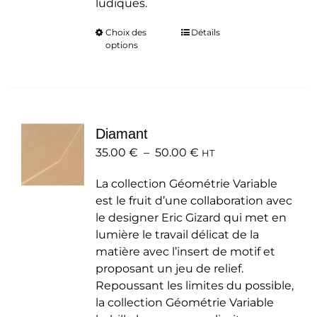
ludiques.
Choix des
Ce
Détails
options
produit
a
plusieurs
variations.
Les
Diamant
options
Plage
35.00
€
–
50.00
peuvent
€
HT
de
être
La collection Géométrie Variable
prix :
choisies
est le fruit d’une collaboration avec
35.00 €
sur
le designer Eric Gizard qui met en
à
la
lumière le travail délicat de la
50.00 €
page
matière avec l’insert de motif et
du
proposant un jeu de relief.
produit
Repoussant les limites du possible,
la collection Géométrie Variable