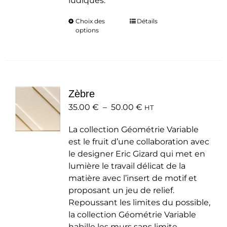
ludiques.
Choix des
Ce
Détails
options
produit
a
plusieurs
variations.
Les
Zèbre
options
Plage
35.00
€
–
50.00
peuvent
€
HT
de
être
La collection Géométrie Variable
prix :
choisies
est le fruit d’une collaboration avec
35.00 €
sur
le designer Eric Gizard qui met en
à
la
lumière le travail délicat de la
50.00 €
page
matière avec l’insert de motif et
du
proposant un jeu de relief.
produit
Repoussant les limites du possible,
la collection Géométrie Variable
habille les murs sans limite