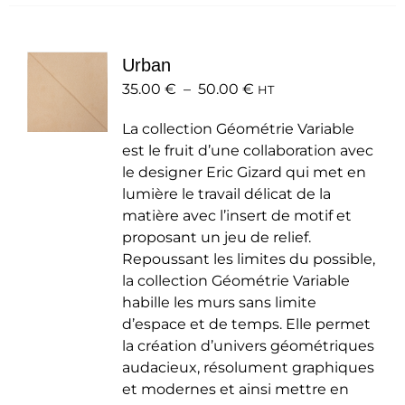
plusieurs
variations.
Les
Urban
options
Plage
35.00
€
–
50.00
peuvent
€
HT
de
être
La collection Géométrie Variable
prix :
choisies
est le fruit d’une collaboration avec
35.00 €
sur
le designer Eric Gizard qui met en
à
la
lumière le travail délicat de la
50.00 €
page
matière avec l’insert de motif et
du
proposant un jeu de relief.
produit
Repoussant les limites du possible,
la collection Géométrie Variable
habille les murs sans limite
d’espace et de temps. Elle permet
la création d’univers géométriques
audacieux, résolument graphiques
et modernes et ainsi mettre en