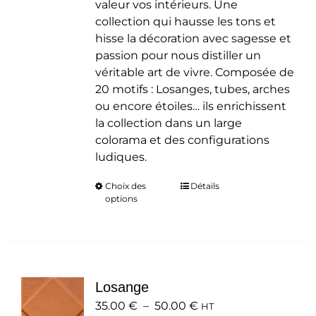
valeur vos intérieurs. Une
collection qui hausse les tons et
hisse la décoration avec sagesse et
passion pour nous distiller un
véritable art de vivre. Composée de
20 motifs : Losanges, tubes, arches
ou encore étoiles… ils enrichissent
la collection dans un large
colorama et des configurations
ludiques.
Choix des
Ce
Détails
options
produit
a
plusieurs
variations.
Les
Losange
options
Plage
35.00
€
–
50.00
peuvent
€
HT