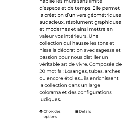
habille les murs sans limite
d’espace et de temps. Elle permet
la création d’univers géométriques
audacieux, résolument graphiques
et modernes et ainsi mettre en
valeur vos intérieurs. Une
collection qui hausse les tons et
hisse la décoration avec sagesse et
passion pour nous distiller un
véritable art de vivre. Composée de
20 motifs : Losanges, tubes, arches
ou encore étoiles… ils enrichissent
la collection dans un large
colorama et des configurations
ludiques.
Choix des
Ce
Détails
options
produit
a