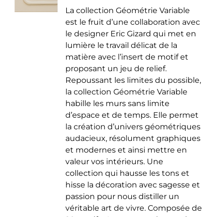
de
être
La collection Géométrie Variable
prix :
choisies
est le fruit d’une collaboration avec
35.00 €
sur
le designer Eric Gizard qui met en
à
la
lumière le travail délicat de la
50.00 €
page
matière avec l’insert de motif et
du
proposant un jeu de relief.
produit
Repoussant les limites du possible,
la collection Géométrie Variable
habille les murs sans limite
d’espace et de temps. Elle permet
la création d’univers géométriques
audacieux, résolument graphiques
et modernes et ainsi mettre en
valeur vos intérieurs. Une
collection qui hausse les tons et
hisse la décoration avec sagesse et
passion pour nous distiller un
véritable art de vivre. Composée de