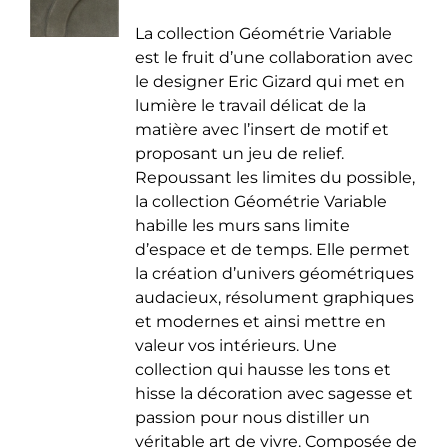
de
être
La collection Géométrie Variable
prix :
choisies
est le fruit d’une collaboration avec
35.00 €
sur
le designer Eric Gizard qui met en
à
la
lumière le travail délicat de la
50.00 €
page
matière avec l’insert de motif et
du
proposant un jeu de relief.
produit
Repoussant les limites du possible,
la collection Géométrie Variable
habille les murs sans limite
d’espace et de temps. Elle permet
la création d’univers géométriques
audacieux, résolument graphiques
et modernes et ainsi mettre en
valeur vos intérieurs. Une
collection qui hausse les tons et
hisse la décoration avec sagesse et
passion pour nous distiller un
véritable art de vivre. Composée de