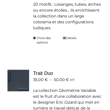
20 motifs : Losanges, tubes, arches
ou encore étoiles… ils enrichissent
la collection dans un large
colorama et des configurations
ludiques.
Choix des
Ce
Détails
options
produit
a
plusieurs
variations.
Les
Trait Duo
options
Plage
35.00
€
–
50.00
peuvent
€
HT
de
être
La collection Géométrie Variable
prix :
choisies
est le fruit d’une collaboration avec
35.00 €
sur
le designer Eric Gizard qui met en
à
la
lumière le travail délicat de la
50.00 €
page