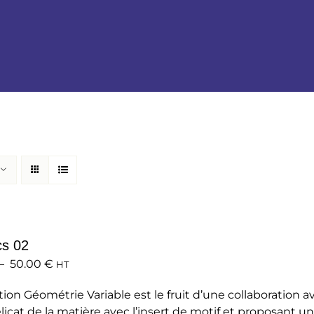
cs 02
Plage
–
50.00
€
HT
de
tion Géométrie Variable est le fruit d’une collaboration a
prix :
élicat de la matière avec l’insert de motif et proposant un 
35.00 €