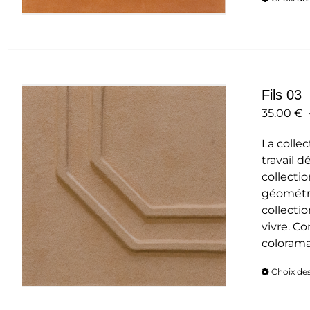
Fils 03
35.00
€
La collec
travail d
collecti
géométri
collectio
vivre. C
colorama
Choix de