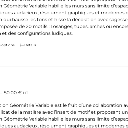
on Géométrie Variable habille les murs sans limite d’espa
à
ques audacieux, résolument graphiques et modernes et a
50.00 €
n qui hausse les tons et hisse la décoration avec sagesse 
omposée de 20 motifs : Losanges, tubes, arches ou encore é
 et des configurations ludiques.
s options
Ce
Détails
produit
a
plusieurs
variations.
Les
options
Plage
–
50.00
€
HT
peuvent
de
être
tion Géométrie Variable est le fruit d’une collaboration a
prix :
choisies
élicat de la matière avec l’insert de motif et proposant un 
35.00 €
sur
on Géométrie Variable habille les murs sans limite d’espa
à
la
ques audacieux, résolument graphiques et modernes et a
50.00 €
page