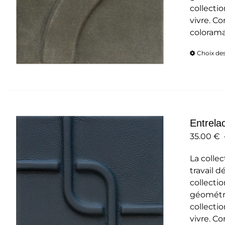
collectio
vivre. C
colorama
Choix de
Entrela
35.00
€
La collec
travail d
collecti
géométri
collectio
vivre. C