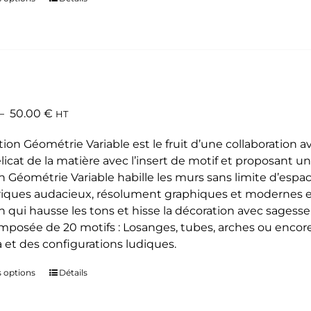
produit
a
plusieurs
variations.
Les
options
Plage
–
50.00
€
HT
peuvent
de
être
tion Géométrie Variable est le fruit d’une collaboration a
prix :
choisies
élicat de la matière avec l’insert de motif et proposant un 
35.00 €
sur
on Géométrie Variable habille les murs sans limite d’espa
à
la
ques audacieux, résolument graphiques et modernes et a
50.00 €
page
n qui hausse les tons et hisse la décoration avec sagesse 
du
omposée de 20 motifs : Losanges, tubes, arches ou encore é
produit
 et des configurations ludiques.
s options
Ce
Détails
produit
a