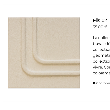
Fils 02
35.00
€
La collec
travail d
collecti
géométri
collectio
vivre. C
colorama
Choix de