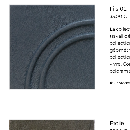
Fils 01
35.00
€
La collec
travail d
collecti
géométri
collectio
vivre. C
colorama
Choix de
Etoile