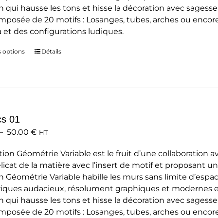
n qui hausse les tons et hisse la décoration avec sagesse 
du
omposée de 20 motifs : Losanges, tubes, arches ou encore é
produit
 et des configurations ludiques.
s options
Ce
Détails
produit
a
plusieurs
variations.
Les
cs 01
options
Plage
–
50.00
€
HT
peuvent
de
être
tion Géométrie Variable est le fruit d’une collaboration a
prix :
choisies
élicat de la matière avec l’insert de motif et proposant un 
35.00 €
sur
on Géométrie Variable habille les murs sans limite d’espa
à
la
ques audacieux, résolument graphiques et modernes et a
50.00 €
page
n qui hausse les tons et hisse la décoration avec sagesse 
du
omposée de 20 motifs : Losanges, tubes, arches ou encore é
produit