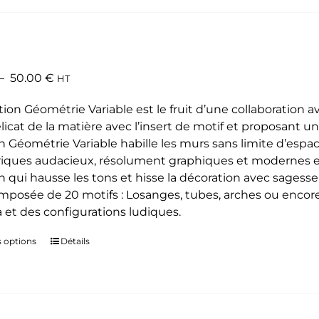
plusieurs
variations.
Les
options
Plage
–
50.00
€
HT
peuvent
de
être
tion Géométrie Variable est le fruit d’une collaboration a
prix :
choisies
élicat de la matière avec l’insert de motif et proposant un 
35.00 €
sur
on Géométrie Variable habille les murs sans limite d’espa
à
la
ques audacieux, résolument graphiques et modernes et a
50.00 €
page
n qui hausse les tons et hisse la décoration avec sagesse 
du
omposée de 20 motifs : Losanges, tubes, arches ou encore é
produit
 et des configurations ludiques.
s options
Ce
Détails
produit
a
plusieurs
variations.