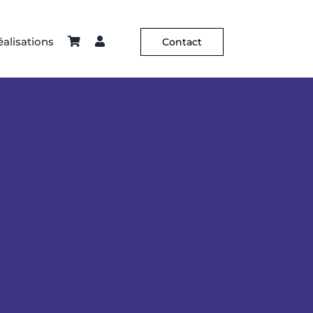
alisations
Contact
ier – Sellerie
Constance Guisset
Hôtellerie
C² X Aurélia Paoli