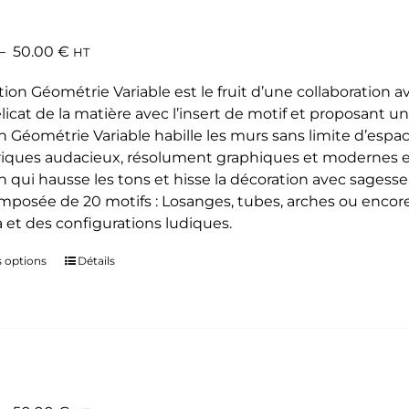
Les
options
Plage
–
50.00
€
HT
peuvent
de
être
tion Géométrie Variable est le fruit d’une collaboration a
prix :
choisies
élicat de la matière avec l’insert de motif et proposant un 
35.00 €
sur
on Géométrie Variable habille les murs sans limite d’espa
à
la
ques audacieux, résolument graphiques et modernes et a
50.00 €
page
n qui hausse les tons et hisse la décoration avec sagesse 
du
omposée de 20 motifs : Losanges, tubes, arches ou encore é
produit
 et des configurations ludiques.
s options
Ce
Détails
produit
a
plusieurs
variations.
Les
options