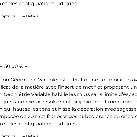
 et des configurations ludiques.
s options
Ce
Détails
produit
a
plusieurs
variations.
Les
options
Plage
–
50.00
€
HT
peuvent
de
être
tion Géométrie Variable est le fruit d’une collaboration a
prix :
choisies
élicat de la matière avec l’insert de motif et proposant un 
35.00 €
sur
on Géométrie Variable habille les murs sans limite d’espa
à
la
ques audacieux, résolument graphiques et modernes et a
50.00 €
page
n qui hausse les tons et hisse la décoration avec sagesse 
du
omposée de 20 motifs : Losanges, tubes, arches ou encore é
produit
 et des configurations ludiques.
s options
Ce
Détails