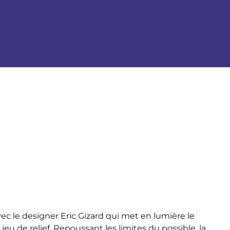
vec le designer Eric Gizard qui met en lumière le
jeu de relief.
Repoussant les limites du possible, la