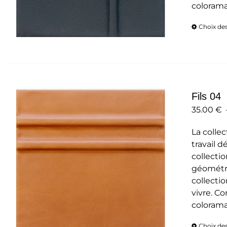
colorama
Choix de
Fils 04
35.00
€
La collec
travail d
collecti
géométri
collectio
vivre. C
colorama
Choix de