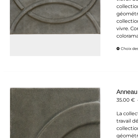
collecti
géométri
collectio
vivre. C
colorama
Choix de
Anneau
35.00
€
La collec
travail d
collecti
géométri