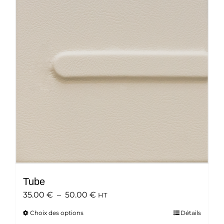
options
peuvent
être
choisies
sur
la
page
du
produit
Tube
Plage
35.00
€
–
50.00
€
HT
de
Choix des options
Ce
Détails
prix :