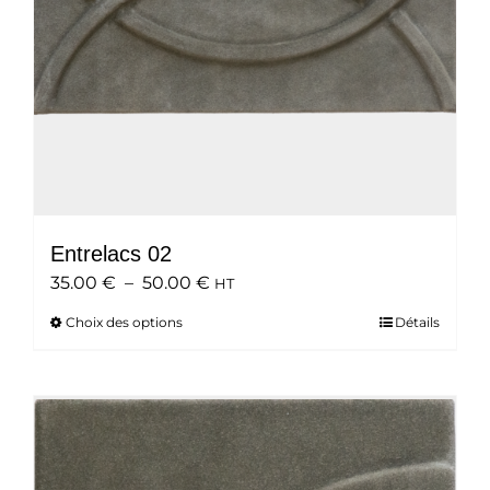
Entrelacs 02
Plage
35.00
€
–
50.00
€
HT
de
Choix des options
Ce
Détails
prix :
produit
35.00 €
a
à
plusieurs
50.00 €
variations.
Les
options