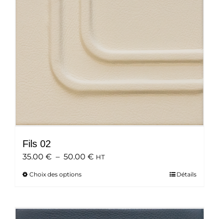
choisies
sur
la
page
du
produit
Fils 02
Plage
35.00
€
–
50.00
€
HT
de
Choix des options
Ce
Détails
prix :
produit
35.00 €
a
à
plusieurs
50.00 €