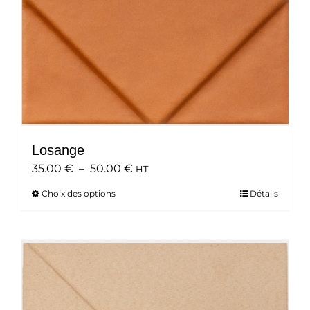
page
du
produit
Losange
Plage
35.00
€
–
50.00
€
HT
de
Choix des options
Ce
Détails
prix :
produit
35.00 €
a
à
plusieurs
50.00 €
variations.
Les
options