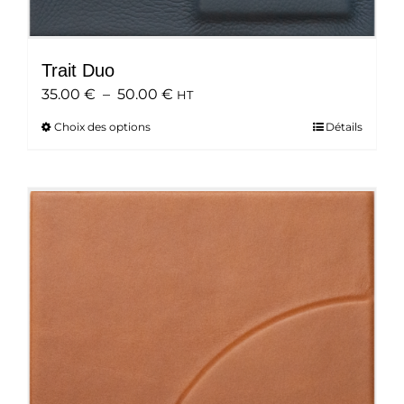
Trait Duo
Plage
35.00
€
–
50.00
€
HT
de
Choix des options
Ce
Détails
prix :
produit
35.00 €
a
à
plusieurs
50.00 €
variations.
Les
options
peuvent
être
choisies
sur
la
page