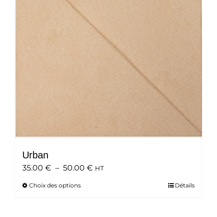
peuvent
être
choisies
sur
la
page
du
produit
Urban
Plage
35.00
€
–
50.00
€
HT
de
Choix des options
Ce
Détails
prix :
produit
35.00 €
a
à