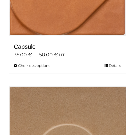
produit
Capsule
Plage
35.00
€
–
50.00
€
HT
de
Choix des options
Ce
Détails
prix :
produit
35.00 €
a
à
plusieurs
50.00 €
variations.
Les
options
peuvent
être
choisies