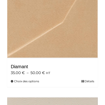
choisies
sur
la
page
du
produit
Diamant
Plage
35.00
€
–
50.00
€
HT
de
Choix des options
Ce
Détails
prix :
produit
35.00 €
a
à
plusieurs
50.00 €
variations.