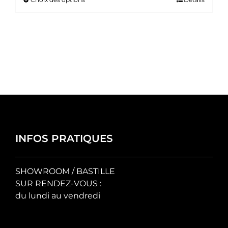
Ce
prix :
produit
35.00 €
a
à
plusieurs
50.00 €
variations.
Les
options
peuvent
être
choisies
sur
la
INFOS PRATIQUES
page
du
SHOWROOM / BASTILLE
produit
SUR RENDEZ-VOUS :
du lundi au vendredi