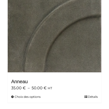
peuvent
être
choisies
sur
la
page
du
produit
Anneau
Plage
35.00
€
–
50.00
€
HT
de
Choix des options
Ce
Détails
prix :
produit
35.00 €
a