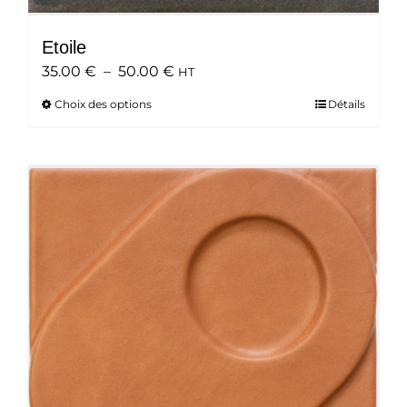
Etoile
Plage
35.00
€
–
50.00
€
HT
de
Choix des options
Ce
Détails
prix :
produit
35.00 €
a
à
plusieurs
50.00 €
variations.
Les
options
peuvent
être
choisies
sur
la
page
du