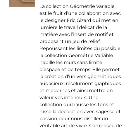
de
être
La collection Géométrie Variable
prix :
choisies
est le fruit d’une collaboration avec
35.00 €
sur
le designer Eric Gizard qui met en
à
la
lumière le travail délicat de la
50.00 €
page
matière avec l’insert de motif et
du
proposant un jeu de relief.
produit
Repoussant les limites du possible,
la collection Géométrie Variable
habille les murs sans limite
d’espace et de temps. Elle permet
la création d’univers géométriques
audacieux, résolument graphiques
et modernes et ainsi mettre en
valeur vos intérieurs. Une
collection qui hausse les tons et
hisse la décoration avec sagesse et
passion pour nous distiller un
véritable art de vivre. Composée de