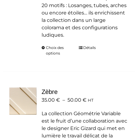
20 motifs : Losanges, tubes, arches
ou encore étoiles… ils enrichissent
la collection dans un large
colorama et des configurations
ludiques.
Choix des
Ce
Détails
options
produit
a
plusieurs
variations.
Les
Zèbre
options
Plage
35.00
€
–
50.00
peuvent
€
HT
de
être
La collection Géométrie Variable
prix :
choisies
est le fruit d’une collaboration avec
35.00 €
sur
le designer Eric Gizard qui met en
à
la
lumière le travail délicat de la
50.00 €
page