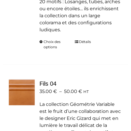
20 motifs : Losanges, tubes, arches
ou encore étoiles… ils enrichissent
la collection dans un large
colorama et des configurations
ludiques.
Choix des
Ce
Détails
options
produit
a
plusieurs
variations.
Les
Fils 04
options
Plage
35.00
€
–
50.00
peuvent
€
HT
de
être
La collection Géométrie Variable
prix :
choisies
est le fruit d’une collaboration avec
35.00 €
sur
le designer Eric Gizard qui met en
à
la
lumière le travail délicat de la
50.00 €
page