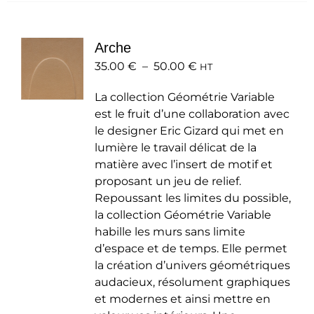
variations.
Les
Arche
options
Plage
35.00
€
–
50.00
peuvent
€
HT
de
être
La collection Géométrie Variable
prix :
choisies
est le fruit d’une collaboration avec
35.00 €
sur
le designer Eric Gizard qui met en
à
la
lumière le travail délicat de la
50.00 €
page
matière avec l’insert de motif et
du
proposant un jeu de relief.
produit
Repoussant les limites du possible,
la collection Géométrie Variable
habille les murs sans limite
d’espace et de temps. Elle permet
la création d’univers géométriques
audacieux, résolument graphiques
et modernes et ainsi mettre en