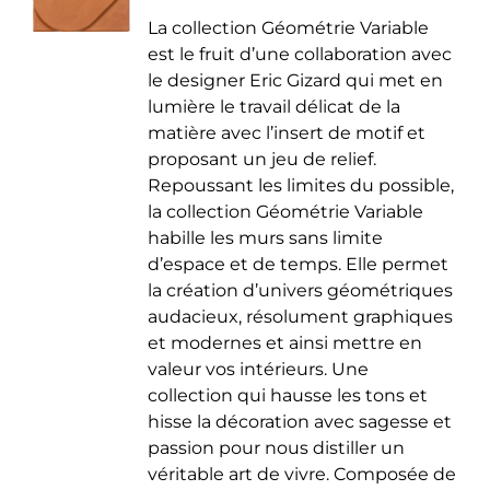
de
être
La collection Géométrie Variable
prix :
choisies
est le fruit d’une collaboration avec
35.00 €
sur
le designer Eric Gizard qui met en
à
la
lumière le travail délicat de la
50.00 €
page
matière avec l’insert de motif et
du
proposant un jeu de relief.
produit
Repoussant les limites du possible,
la collection Géométrie Variable
habille les murs sans limite
d’espace et de temps. Elle permet
la création d’univers géométriques
audacieux, résolument graphiques
et modernes et ainsi mettre en
valeur vos intérieurs. Une
collection qui hausse les tons et
hisse la décoration avec sagesse et
passion pour nous distiller un
véritable art de vivre. Composée de