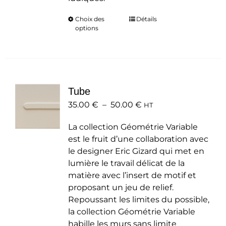
Choix des
Ce
Détails
options
produit
a
plusieurs
variations.
Les
Tube
options
Plage
35.00
€
–
50.00
peuvent
€
HT
de
être
La collection Géométrie Variable
prix :
choisies
est le fruit d’une collaboration avec
35.00 €
sur
le designer Eric Gizard qui met en
à
la
lumière le travail délicat de la
50.00 €
page
matière avec l’insert de motif et
du
proposant un jeu de relief.
produit
Repoussant les limites du possible,
la collection Géométrie Variable
habille les murs sans limite