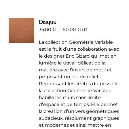
plusieurs
variations.
Les
Disque
options
Plage
35.00
€
–
50.00
peuvent
€
HT
de
être
La collection Géométrie Variable
prix :
choisies
est le fruit d’une collaboration avec
35.00 €
sur
le designer Eric Gizard qui met en
à
la
lumière le travail délicat de la
50.00 €
page
matière avec l’insert de motif et
du
proposant un jeu de relief.
produit
Repoussant les limites du possible,
la collection Géométrie Variable
habille les murs sans limite
d’espace et de temps. Elle permet
la création d’univers géométriques
audacieux, résolument graphiques
et modernes et ainsi mettre en