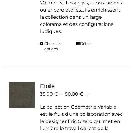
20 motifs : Losanges, tubes, arches
ou encore étoiles… ils enrichissent
la collection dans un large
colorama et des configurations
ludiques.
Choix des
Ce
Détails
options
produit
a
plusieurs
variations.
Les
Etoile
options
Plage
35.00
€
–
50.00
peuvent
€
HT
de
être
La collection Géométrie Variable
prix :
choisies
est le fruit d’une collaboration avec
35.00 €
sur
le designer Eric Gizard qui met en
à
la
lumière le travail délicat de la
50.00 €
page