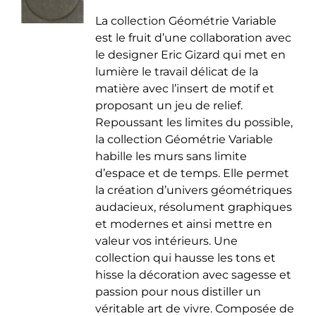
de
être
La collection Géométrie Variable
prix :
choisies
est le fruit d’une collaboration avec
35.00 €
sur
le designer Eric Gizard qui met en
à
la
lumière le travail délicat de la
50.00 €
page
matière avec l’insert de motif et
du
proposant un jeu de relief.
produit
Repoussant les limites du possible,
la collection Géométrie Variable
habille les murs sans limite
d’espace et de temps. Elle permet
la création d’univers géométriques
audacieux, résolument graphiques
et modernes et ainsi mettre en
valeur vos intérieurs. Une
collection qui hausse les tons et
hisse la décoration avec sagesse et
passion pour nous distiller un
véritable art de vivre. Composée de