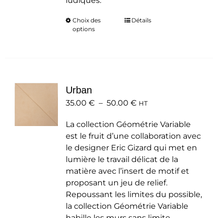
ludiques.
Choix des
Ce
Détails
options
produit
a
plusieurs
variations.
Les
Urban
options
Plage
35.00
€
–
50.00
peuvent
€
HT
de
être
La collection Géométrie Variable
prix :
choisies
est le fruit d’une collaboration avec
35.00 €
sur
le designer Eric Gizard qui met en
à
la
lumière le travail délicat de la
50.00 €
page
matière avec l’insert de motif et
du
proposant un jeu de relief.
produit
Repoussant les limites du possible,
la collection Géométrie Variable
habille les murs sans limite