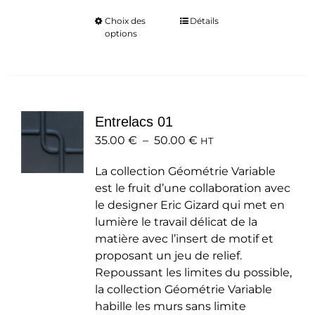
Choix des
Ce
Détails
options
produit
a
plusieurs
variations.
Les
Entrelacs 01
options
Plage
35.00
€
–
50.00
peuvent
€
HT
de
être
La collection Géométrie Variable
prix :
choisies
est le fruit d’une collaboration avec
35.00 €
sur
le designer Eric Gizard qui met en
à
la
lumière le travail délicat de la
50.00 €
page
matière avec l’insert de motif et
du
proposant un jeu de relief.
produit
Repoussant les limites du possible,
la collection Géométrie Variable
habille les murs sans limite