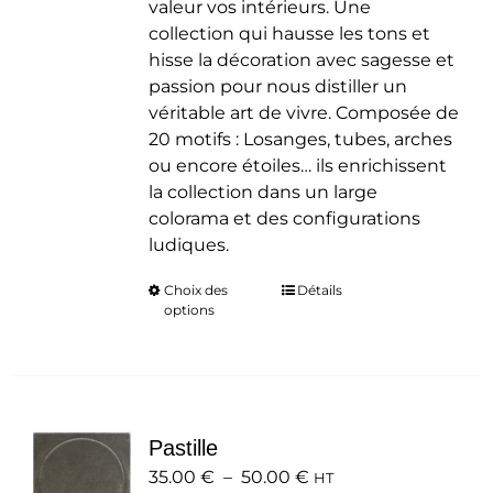
valeur vos intérieurs. Une
collection qui hausse les tons et
hisse la décoration avec sagesse et
passion pour nous distiller un
véritable art de vivre. Composée de
20 motifs : Losanges, tubes, arches
ou encore étoiles… ils enrichissent
la collection dans un large
colorama et des configurations
ludiques.
Choix des
Ce
Détails
options
produit
a
plusieurs
variations.
Les
Pastille
options
Plage
35.00
€
–
50.00
peuvent
€
HT