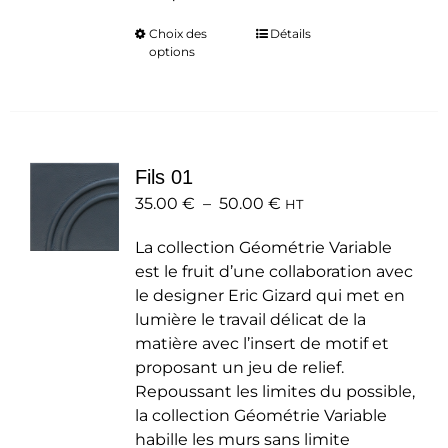
Choix des
Ce
Détails
options
produit
a
plusieurs
variations.
Les
Fils 01
options
Plage
35.00
€
–
50.00
peuvent
€
HT
de
être
La collection Géométrie Variable
prix :
choisies
est le fruit d’une collaboration avec
35.00 €
sur
le designer Eric Gizard qui met en
à
la
lumière le travail délicat de la
50.00 €
page
matière avec l’insert de motif et
du
proposant un jeu de relief.
produit
Repoussant les limites du possible,
la collection Géométrie Variable
habille les murs sans limite