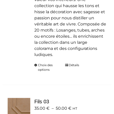
collection qui hausse les tons et
hisse la décoration avec sagesse et
passion pour nous distiller un
véritable art de vivre. Composée de
20 motifs : Losanges, tubes, arches
ou encore étoiles… ils enrichissent
la collection dans un large
colorama et des configurations
ludiques.
Choix des
Ce
Détails
options
produit
a
plusieurs
variations.
Les
Fils 03
options
Plage
35.00
€
–
50.00
peuvent
€
HT