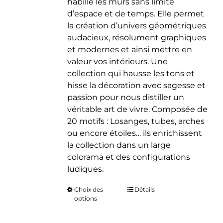
habille les murs sans limite
d’espace et de temps. Elle permet
la création d’univers géométriques
audacieux, résolument graphiques
et modernes et ainsi mettre en
valeur vos intérieurs. Une
collection qui hausse les tons et
hisse la décoration avec sagesse et
passion pour nous distiller un
véritable art de vivre. Composée de
20 motifs : Losanges, tubes, arches
ou encore étoiles… ils enrichissent
la collection dans un large
colorama et des configurations
ludiques.
Choix des
Ce
Détails
options
produit
a