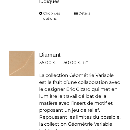
ludiques.
Choix des
Ce
Détails
options
produit
a
plusieurs
variations.
Les
Diamant
options
Plage
35.00
€
–
50.00
peuvent
€
HT
de
être
La collection Géométrie Variable
prix :
choisies
est le fruit d’une collaboration avec
35.00 €
sur
le designer Eric Gizard qui met en
à
la
lumière le travail délicat de la
50.00 €
page
matière avec l’insert de motif et
du
proposant un jeu de relief.
produit
Repoussant les limites du possible,
la collection Géométrie Variable