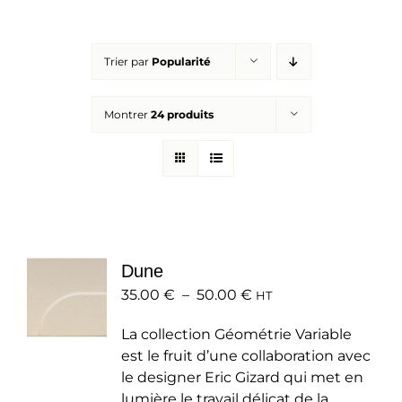
Réalisations
Trier par
Popularité
Panier
Montrer
24 produits
Mon compte
Dune
Plage
35.00
€
–
50.00
€
HT
de
La collection Géométrie Variable
prix :
est le fruit d’une collaboration avec
35.00 €
le designer Eric Gizard qui met en
à
lumière le travail délicat de la
50.00 €