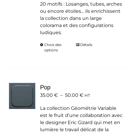
20 motifs : Losanges, tubes, arches
ou encore étoiles… ils enrichissent
la collection dans un large
colorama et des configurations
ludiques.
Choix des
Ce
Détails
options
produit
a
plusieurs
variations.
Les
Pop
options
Plage
35.00
€
–
50.00
peuvent
€
HT
de
être
La collection Géométrie Variable
prix :
choisies
est le fruit d’une collaboration avec
35.00 €
sur
le designer Eric Gizard qui met en
à
la
lumière le travail délicat de la
50.00 €
page