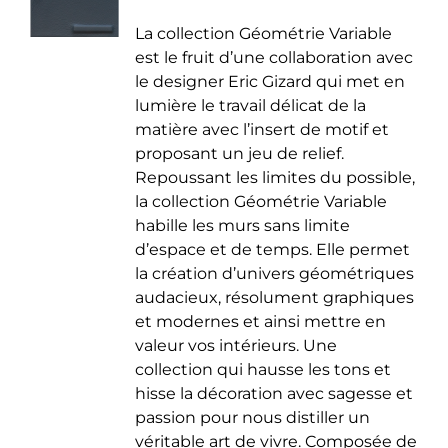
de
être
La collection Géométrie Variable
prix :
choisies
est le fruit d’une collaboration avec
35.00 €
sur
le designer Eric Gizard qui met en
à
la
lumière le travail délicat de la
50.00 €
page
matière avec l’insert de motif et
du
proposant un jeu de relief.
produit
Repoussant les limites du possible,
la collection Géométrie Variable
habille les murs sans limite
d’espace et de temps. Elle permet
la création d’univers géométriques
audacieux, résolument graphiques
et modernes et ainsi mettre en
valeur vos intérieurs. Une
collection qui hausse les tons et
hisse la décoration avec sagesse et
passion pour nous distiller un
véritable art de vivre. Composée de