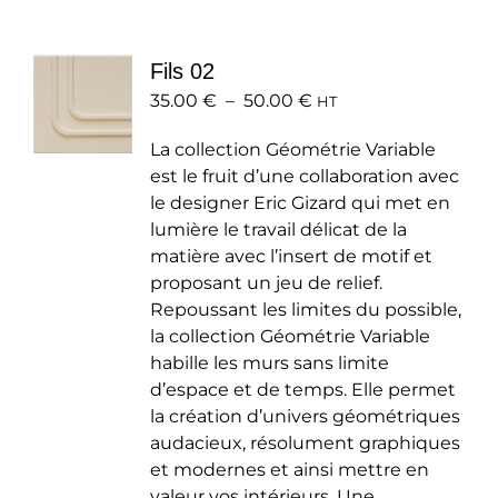
variations.
Les
Fils 02
options
Plage
35.00
€
–
50.00
peuvent
€
HT
de
être
La collection Géométrie Variable
prix :
choisies
est le fruit d’une collaboration avec
35.00 €
sur
le designer Eric Gizard qui met en
à
la
lumière le travail délicat de la
50.00 €
page
matière avec l’insert de motif et
du
proposant un jeu de relief.
produit
Repoussant les limites du possible,
la collection Géométrie Variable
habille les murs sans limite
d’espace et de temps. Elle permet
la création d’univers géométriques
audacieux, résolument graphiques
et modernes et ainsi mettre en
valeur vos intérieurs. Une