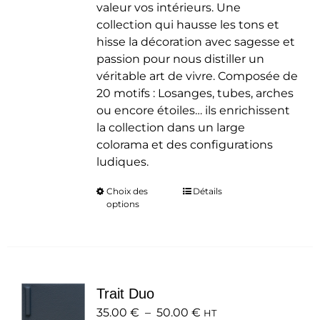
valeur vos intérieurs. Une
collection qui hausse les tons et
hisse la décoration avec sagesse et
passion pour nous distiller un
véritable art de vivre. Composée de
20 motifs : Losanges, tubes, arches
ou encore étoiles… ils enrichissent
la collection dans un large
colorama et des configurations
ludiques.
Choix des
Ce
Détails
options
produit
a
plusieurs
variations.
Les
Trait Duo
options
Plage
35.00
€
–
50.00
peuvent
€
HT