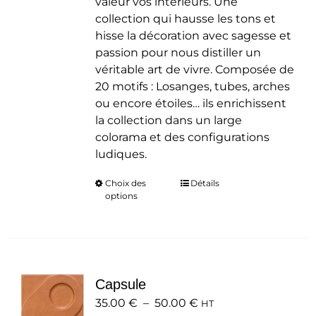
valeur vos intérieurs. Une
collection qui hausse les tons et
hisse la décoration avec sagesse et
passion pour nous distiller un
véritable art de vivre. Composée de
20 motifs : Losanges, tubes, arches
ou encore étoiles… ils enrichissent
la collection dans un large
colorama et des configurations
ludiques.
Choix des
Ce
Détails
options
produit
a
plusieurs
variations.
Les
Capsule
options
Plage
35.00
€
–
50.00
peuvent
€
HT