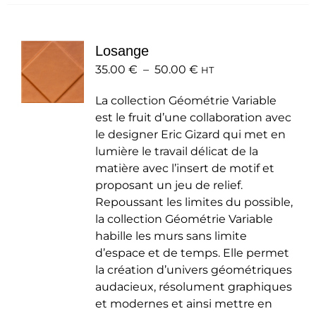
plusieurs
variations.
Les
Losange
options
Plage
35.00
€
–
50.00
peuvent
€
HT
de
être
La collection Géométrie Variable
prix :
choisies
est le fruit d’une collaboration avec
35.00 €
sur
le designer Eric Gizard qui met en
à
la
lumière le travail délicat de la
50.00 €
page
matière avec l’insert de motif et
du
proposant un jeu de relief.
produit
Repoussant les limites du possible,
la collection Géométrie Variable
habille les murs sans limite
d’espace et de temps. Elle permet
la création d’univers géométriques
audacieux, résolument graphiques
et modernes et ainsi mettre en