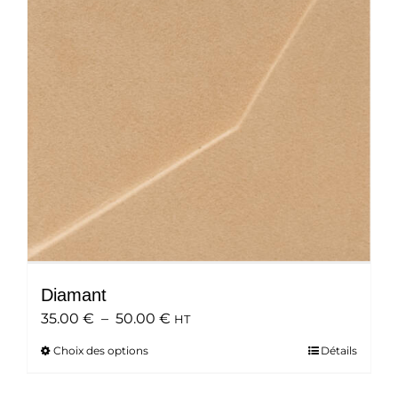
peuvent
être
choisies
sur
la
page
du
produit
Diamant
Plage
35.00
€
–
50.00
€
HT
de
Choix des options
Ce
Détails
prix :
produit
35.00 €
a