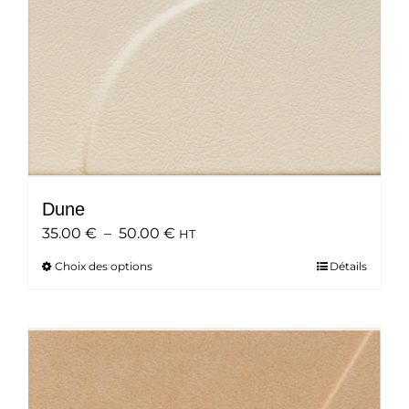
Dune
Plage
35.00
€
–
50.00
€
HT
de
Choix des options
Ce
Détails
prix :
produit
35.00 €
a
à
plusieurs
50.00 €
variations.
Les
options