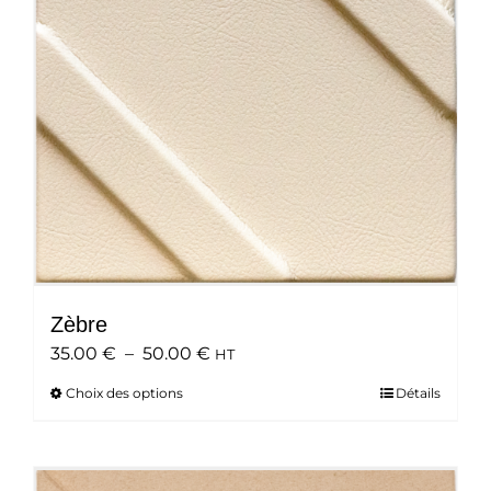
être
choisies
sur
la
page
du
produit
Zèbre
Plage
35.00
€
–
50.00
€
HT
de
Choix des options
Ce
Détails
prix :
produit
35.00 €
a
à
plusieurs
50.00 €