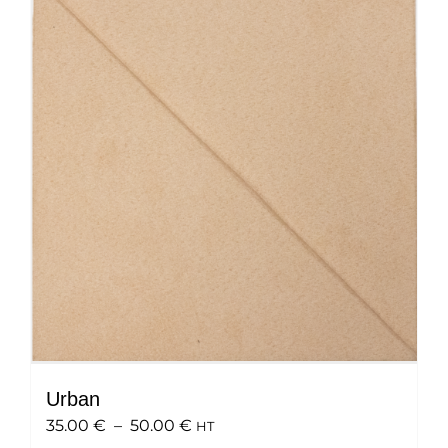
variations.
Les
options
peuvent
être
choisies
sur
la
page
du
produit
Urban
Plage
35.00
€
–
50.00
€
HT