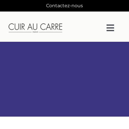
Passer
Contactez-nous
au
contenu
Togg
Navi
La Maison
Matières
Collections
Collaborations
Designers