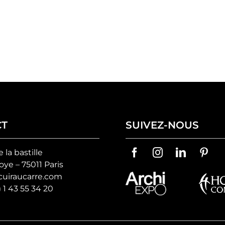
CT
SUIVEZ-NOUS
e la bastille
ye – 75011 Paris
uiraucarre.com
) 1 43 55 34 20