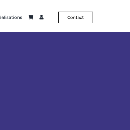
alisations
Contact
ier – Sellerie
Constance Guisset
Hôtellerie
C² X Aurélia Paoli