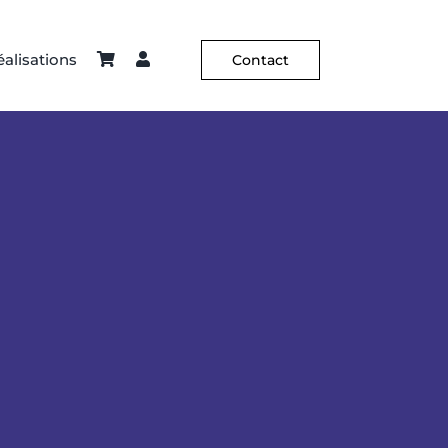
alisations
Contact
ier – Sellerie
Constance Guisset
Hôtellerie
C² X Aurélia Paoli