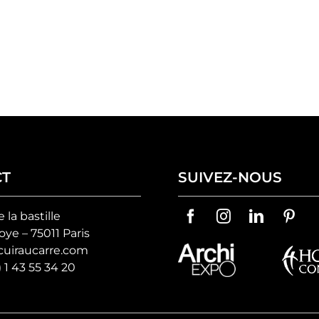
CT
SUIVEZ-NOUS
e la bastille
ye – 75011 Paris
uiraucarre.com
) 1 43 55 34 20